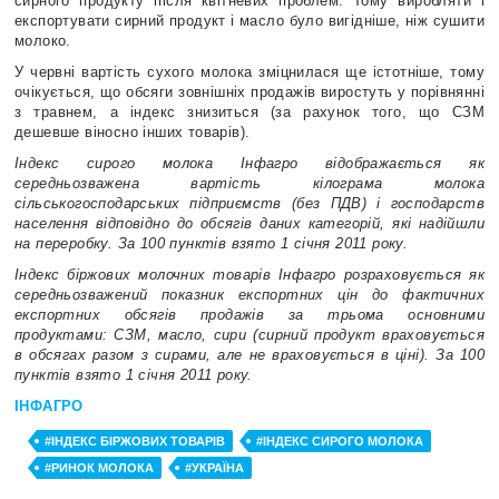
сирного продукту після квітневих проблем. Тому виробляти і
експортувати сирний продукт і масло було вигідніше, ніж сушити
молоко.
У червні вартість сухого молока зміцнилася ще істотніше, тому
очікується, що обсяги зовнішніх продажів виростуть у порівнянні
з травнем, а індекс знизиться (за рахунок того, що СЗМ
дешевше віносно інших товарів).
Індекс сирого молока Інфагро відображається як
середньозважена вартість кілограма молока
сільськогосподарських підприємств (без ПДВ) і господарств
населення відповідно до обсягів даних категорій, які надійшли
на переробку. За 100 пунктів взято 1 січня 2011 року.
Індекс біржових молочних товарів Інфагро розраховується як
середньозважений показник експортних цін до фактичних
експортних обсягів продажів за трьома основними
продуктами: СЗМ, масло, сири (сирний продукт враховується
в обсягах разом з сирами, але не враховується в ціні). За 100
пунктів взято 1 січня 2011 року.
ІНФАГРО
#ІНДЕКС БІРЖОВИХ ТОВАРІВ
#ІНДЕКС СИРОГО МОЛОКА
#РИНОК МОЛОКА
#УКРАЇНА