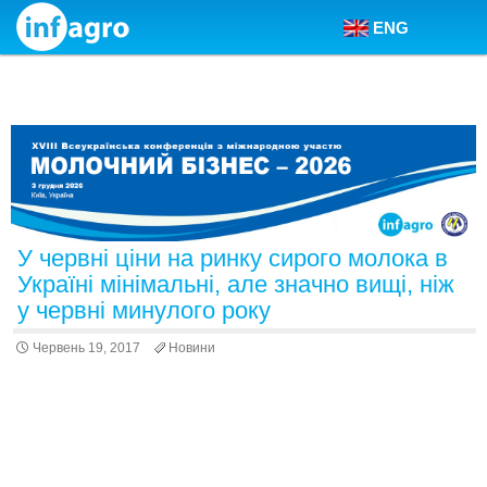
ENG
Skip to content
У червні ціни на ринку сирого молока в
Україні мінімальні, але значно вищі, ніж
у червні минулого року
Червень 19, 2017
Новини