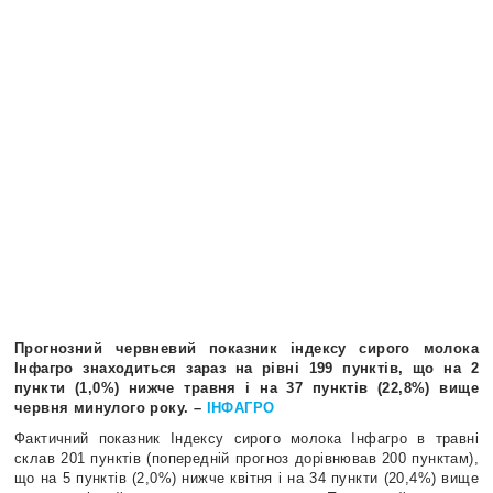
Прогнозний червневий показник індексу сирого молока
Інфагро знаходиться зараз на рівні 199 пунктів, що на 2
пункти (1,0%) нижче травня і на 37 пунктів (22,8%) вище
червня минулого року. –
ІНФАГРО
Фактичний показник Індексу сирого молока Інфагро в травні
склав 201 пунктів (попередній прогноз дорівнював 200 пунктам),
що на 5 пунктів (2,0%) нижче квітня і на 34 пункти (20,4%) вище