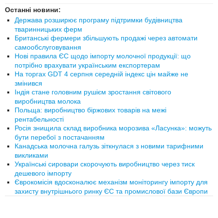
Останні новини:
Держава розширює програму підтримки будівництва
тваринницьких ферм
Британські фермери збільшують продажі через автомати
самообслуговування
Нові правила ЄС щодо імпорту молочної продукції: що
потрібно врахувати українським експортерам
На торгах GDT 4 серпня середній індекс цін майже не
змінився
Індія стане головним рушієм зростання світового
виробництва молока
Польща: виробництво біржових товарів на межі
рентабельності
Росія знищила склад виробника морозива «Ласунка»: можуть
бути перебої з постачанням
Канадська молочна галузь зіткнулася з новими тарифними
викликами
Українські сировари скорочують виробництво через тиск
дешевого імпорту
Єврокомісія вдосконалює механізм моніторингу імпорту для
захисту внутрішнього ринку ЄС та промислової бази Європи