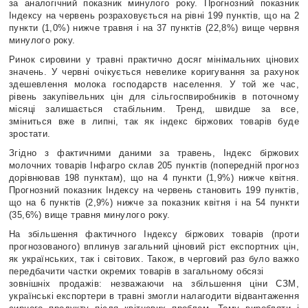
за аналогічний показник минулого року. Прогнозний показник
Індексу на червень розраховується на рівні 199 пунктів, що на 2
пункти (1,0%) нижче травня і на 37 пунктів (22,8%) вище червня
минулого року.
Ринок сировини у травні практично досяг мінімальних цінових
значень. У червні очікується невелике коригування за рахунок
здешевлення молока господарств населення. У той же час,
рівень закупівельних цін для сільгоспвиробників в поточному
місяці залишається стабільним. Тренд, швидше за все,
зміниться вже в липні, так як індекс біржових товарів буде
зростати.
Згідно з фактичними даними за травень, Індекс біржових
молочних товарів Інфагро склав 205 пунктів (попередній прогноз
дорівнював 198 пунктам), що на 4 пункти (1,9%) нижче квітня.
Прогнозний показник Індексу на червень становить 199 пунктів,
що на 6 пунктів (2,9%) нижче за показник квітня і на 54 пункти
(35,6%) вище травня минулого року.
На збільшення фактичного Індексу біржових товарів (проти
прогнозованого) вплинув загальний ціновий ріст експортних цін,
як українських, так і світових. Також, в черговий раз було важко
передбачити частки окремих товарів в загальному обсязі
зовнішніх продажів: незважаючи на збільшення ціни СЗМ,
українські експортери в травні змогли налагодити відвантаження