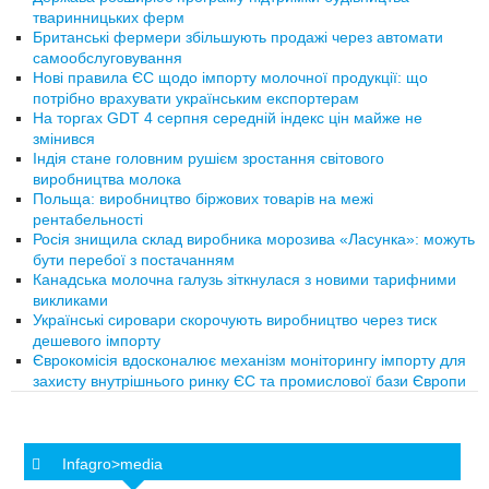
тваринницьких ферм
Британські фермери збільшують продажі через автомати
самообслуговування
Нові правила ЄС щодо імпорту молочної продукції: що
потрібно врахувати українським експортерам
На торгах GDT 4 серпня середній індекс цін майже не
змінився
Індія стане головним рушієм зростання світового
виробництва молока
Польща: виробництво біржових товарів на межі
рентабельності
Росія знищила склад виробника морозива «Ласунка»: можуть
бути перебої з постачанням
Канадська молочна галузь зіткнулася з новими тарифними
викликами
Українські сировари скорочують виробництво через тиск
дешевого імпорту
Єврокомісія вдосконалює механізм моніторингу імпорту для
захисту внутрішнього ринку ЄС та промислової бази Європи
Infagro>media