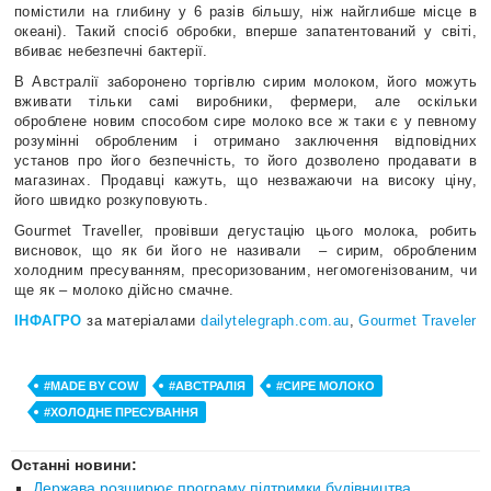
помістили на глибину у 6 разів більшу, ніж найглибше місце в
океані). Такий спосіб обробки, вперше запатентований у світі,
вбиває небезпечні бактерії.
В Австралії заборонено торгівлю сирим молоком, його можуть
вживати тільки самі виробники, фермери, але оскільки
оброблене новим способом сире молоко все ж таки є у певному
розумінні обробленим і отримано заключення відповідних
установ про його безпечність, то його дозволено продавати в
магазинах. Продавці кажуть, що незважаючи на високу ціну,
його швидко розкуповують.
Gourmet Traveller, провівши дегустацію цього молока, робить
висновок, що як би його не називали – сирим, обробленим
холодним пресуванням, пресоризованим, негомогенізованим, чи
ще як – молоко дійсно смачне.
ІНФАГРО
за матеріалами
dailytelegraph.com.au
,
Gourmet Traveler
#MADE BY COW
#АВСТРАЛІЯ
#СИРЕ МОЛОКО
#ХОЛОДНЕ ПРЕСУВАННЯ
Останні новини:
Держава розширює програму підтримки будівництва