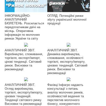
ІНФОРМАЦІЙНО-
ОГЛЯД. Потенційні ринки
АНАЛІТИЧНИЙ
збуту української молочної
БЮЛЕТЕНЬ. Розсилається
продукції
передплатникам двічі на
місяць. Оперативна
інформація по молочних
ринках України та світу
АНАЛІТИЧНИЙ ЗВІТ.
АНАЛІТИЧНИЙ ЗВІТ.
Виробництво, споживання,
Динаміка виробництва,
торгівля, експорт/імпорт,
споживання, особливості
цінові тенденції. Світовий
торгівлі, експорту/імпорту,
ринок. Висновки та
цінових тенденцій. Світовий
рекомендації
ринок. Висновки та
рекомендації
АНАЛІТИЧНИЙ ЗВІТ.
Фахівці Інфагро надають
Огляд виробництва,
консультації з питань
торгівлі, експорту/імпорту,
аналізу молочних ринків,
цінових тенденцій.
особливостей ведення та
Тенденції світового ринку.
перспектив молочного
Висновки та рекомендації
бізнесу, конкурентного