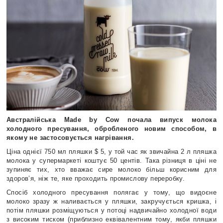
Австралійська Made by Cow почала випуск молока
холодного пресування, обробленого новим способом, в
якому не застосовується нагрівання.
Ціна однієї 750 мл пляшки $ 5, у той час як звичайна 2 л пляшка
молока у супермаркеті коштує 50 центів. Така різниця в ціні не
зупиняє тих, хто вважає сире молоко більш корисним для
здоров’я, ніж те, яке проходить промислову переробку.
Спосіб холодного пресування полягає у тому, що видоєне
молоко зразу ж наливається у пляшки, закручується кришка, і
потім пляшки розміщуються у потоці надвичайно холодної води
з високим тиском (приблизно еквівалентним тому, якби пляшки