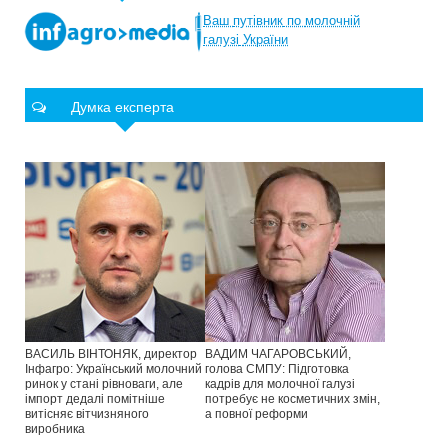
Ваш
путівник
по
молочній
галузі
України
Думка експерта
ВАСИЛЬ ВІНТОНЯК, директор
ВАДИМ ЧАГАРОВСЬКИЙ,
Інфагро: Український молочний
голова СМПУ: Підготовка
ринок у стані рівноваги, але
кадрів для молочної галузі
імпорт дедалі помітніше
потребує не косметичних змін,
витісняє вітчизняного
а повної реформи
виробника