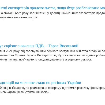
сятці експортерів продовольства, якщо буде розблоковано мо
на зможе цього року залишитись у десятці найбільших експортерів прод
окування морських портів.
ує скрізне зниження ПДВ, – Тарас Висоцький
пня 2021 року під головуванням першого заступника Міністра аграрної по
вольства України Тараса Висоцького відбулося чергове засідання робочо
ення питань, пов’язаних із оподаткуванням в аграрному секторі.
отацій на молочне стадо по регіонах України
0 році в Україні було реалізовано програму підтримки розвитку фермерс
мом «Дотація за утримання корів».