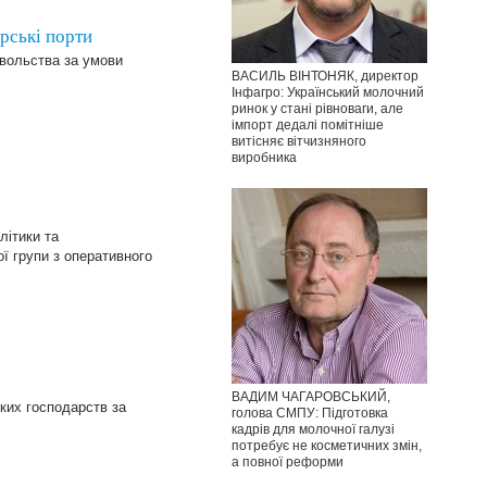
рські порти
овольства за умови
ВАСИЛЬ ВІНТОНЯК, директор
Інфагро: Український молочний
ринок у стані рівноваги, але
імпорт дедалі помітніше
витісняє вітчизняного
виробника
літики та
ї групи з оперативного
ВАДИМ ЧАГАРОВСЬКИЙ,
ьких господарств за
голова СМПУ: Підготовка
кадрів для молочної галузі
потребує не косметичних змін,
а повної реформи