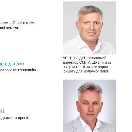
орми в Україні може
пці земель.
АРСЕН ДІДУР, виконавчий
директор СМПУ: Що впливає
продукцією
на ціни та які ризики зараз
 розробляє концепцію
існують для молочної галузі
ві
 відхилило проект