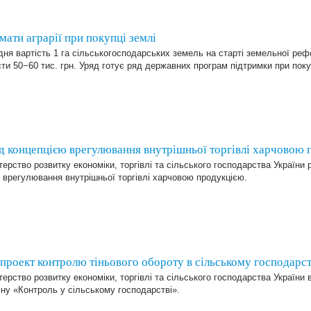
мати аграрії при покупці землі
ня вартість 1 га сільськогосподарських земель на старті земельної реф
ти 50−60 тис. грн. Уряд готує ряд державних програм підтримки при поку
д концепцією врегулювання внутрішньої торгівлі харчовою 
терство розвитку економіки, торгівлі та сільського господарства України
врегулювання внутрішньої торгівлі харчовою продукцією.
проект контролю тіньового обороту в сільському господарст
терство розвитку економіки, торгівлі та сільського господарства України
ну «Контроль у сільському господарстві».