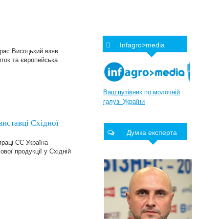
Infagro>media
арас Висоцький взяв
иток та європейська
Ваш
путівник
по
молочній
галузі
України
виставці Східної
Думка експерта
праці ЄС-Україна
вої продукції у Східній