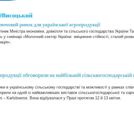
#Висоцький
лючовий ринок для української агропродукції
пник Міністра економіки, довкілля та сільського господарства України Т
ь у семінарі «Молочний сектор України: зміцнення стійкості, сталий розв
рація».
опродукції обговорили на найбільшій сільськогосподарській 
ки в українському сільському господарстві та можливості у рамках спів
орили на одній із найважливіших виставок сільськогосподарської та харчо
і – Karlsboerse. Вона відбувалася у Празі протягом 12 й 13 квітня.