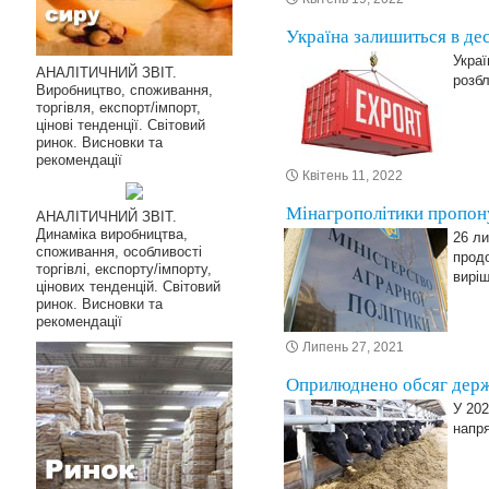
Україна залишиться в де
Украї
АНАЛІТИЧНИЙ ЗВІТ.
розбл
Виробництво, споживання,
торгівля, експорт/імпорт,
цінові тенденції. Світовий
ринок. Висновки та
рекомендації
Квітень 11, 2022
Мінагрополітики пропон
АНАЛІТИЧНИЙ ЗВІТ.
Динаміка виробництва,
26 ли
споживання, особливості
продо
торгівлі, експорту/імпорту,
виріш
цінових тенденцій. Світовий
ринок. Висновки та
рекомендації
Липень 27, 2021
Оприлюднено обсяг держд
У 202
напря