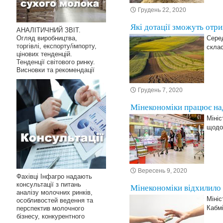
Грудень 22, 2020
Які дотації зможуть отри
АНАЛІТИЧНИЙ ЗВІТ.
Огляд виробництва,
Серед
торгівлі, експорту/імпорту,
склас
цінових тенденцій.
Тенденції світового ринку.
Висновки та рекомендації
Грудень 7, 2020
Мінекономіки працює на
Мініс
щодо 
Вересень 9, 2020
Фахівці Інфагро надають
консультації з питань
Мінекономіки відхилило 
аналізу молочних ринків,
Мініс
особливостей ведення та
Кабмі
перспектив молочного
бізнесу, конкурентного