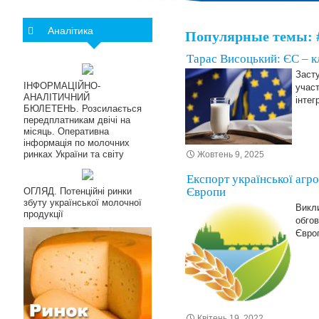
Аналітика
Популярные темы: 
Тарас Висоцький: ЄС – к
Засту
ІНФОРМАЦІЙНО-
участ
АНАЛІТИЧНИЙ
інтег
БЮЛЕТЕНЬ. Розсилається
передплатникам двічі на
місяць. Оперативна
інформація по молочних
ринках України та світу
Жовтень 9, 2025
Експорт української агр
Європи
ОГЛЯД. Потенційні ринки
збуту української молочної
Викли
продукції
обгов
Європ
Квітень 19, 2022