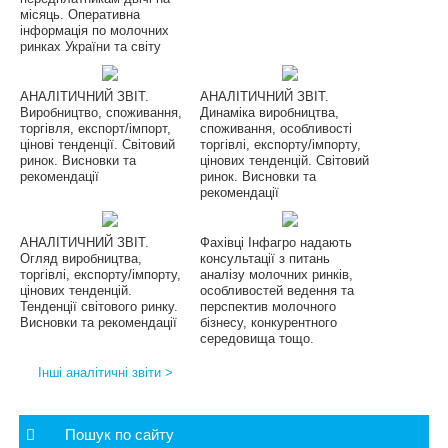
місяць. Оперативна
інформація по молочних
ринках України та світу
АНАЛІТИЧНИЙ ЗВІТ.
АНАЛІТИЧНИЙ ЗВІТ.
Виробництво, споживання,
Динаміка виробництва,
торгівля, експорт/імпорт,
споживання, особливості
цінові тенденції. Світовий
торгівлі, експорту/імпорту,
ринок. Висновки та
цінових тенденцій. Світовий
рекомендації
ринок. Висновки та
рекомендації
АНАЛІТИЧНИЙ ЗВІТ.
Фахівці Інфагро надають
Огляд виробництва,
консультації з питань
торгівлі, експорту/імпорту,
аналізу молочних ринків,
цінових тенденцій.
особливостей ведення та
Тенденції світового ринку.
перспектив молочного
Висновки та рекомендації
бізнесу, конкурентного
середовища тощо.
Інші аналітичні звіти >
Пошук по сайту