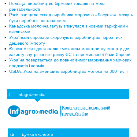
Польща: виробництво біржових товарів на межі
рентабельності
Росія знищила склад виробника морозива «Ласунка»: можуть
бути перебої з постачанням
Канадська молочна галузь зіткнулася з новими тарифними
викликами
Українські сировари скорочують виробництво через тиск
дешевого імпорту
Єврокомісія вдосконалює механізм моніторингу імпорту для
захисту внутрішнього ринку ЄС та промислової бази Європи
Україна повертається до повних вимог маркування харчових
продуктів і кормів
USDA: Україна зменшить виробництво молока на 300 тис. т
Infagro>media
Ваш
путівник
по
молочній
галузі
України
Думка експерта