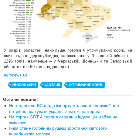
У розрізі областей, найбільше поголів’я утримуваних корів, на
яких надано держсубсидію, зафіксовано у Львівській області –
1296 голів, найменше – у Черкаській, Донецькій та Запорізькій
областях (по 50 голів відповідно).
agronews.ua
#ВИСОЦЬКИЙ
#ДОТАЦІЇ
#УТРИМАННЯ КОРІВ
Останні новини:
Нові правила ЄС щодо імпорту молочної продукції: що
потрібно врахувати українським експортерам
На торгах GDT 4 серпня середній індекс цін майже не
змінився
Індія стане головним рушієм зростання світового
виробництва молока