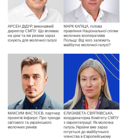
АРСЕН ДІДУР, виконавчий
МАРК КАПІЦА, голова
директор СМПУ: Що впливає
правління Національної спілки
на ціни та які ризики зараз
молочних кооперативів
існують для молочної галузі
Польщі: Від чого залежить
майбутнє молочної галузі?
МАКСИМ ФАСТЄЄВ, партнер
ЄЛИЗАВЕТА СВЯТКІВСЬКА,
проектів Інфагро: Про тренди
координаторка Комітету СМПУ
світового та українського
з євроінтеграції: Як молочна
молочних ринків
галузь України вже зараз
готується до майбутнього
членства в Європейському