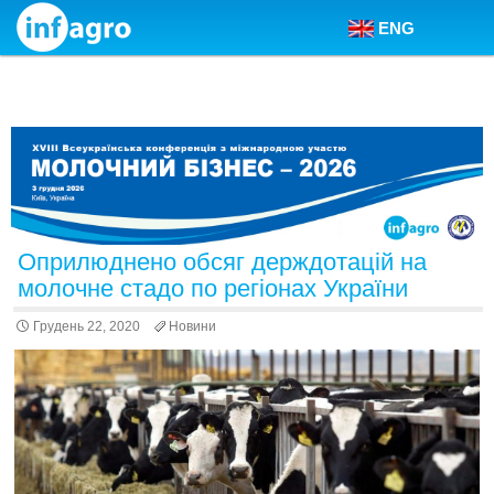
ENG
Skip to content
Оприлюднено обсяг держдотацій на
молочне стадо по регіонах України
Грудень 22, 2020
Новини