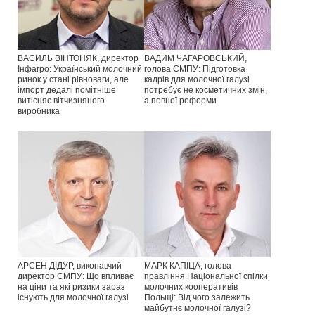
ВАСИЛЬ ВІНТОНЯК, директор
ВАДИМ ЧАГАРОВСЬКИЙ,
Інфагро: Український молочний
голова СМПУ: Підготовка
ринок у стані рівноваги, але
кадрів для молочної галузі
імпорт дедалі помітніше
потребує не косметичних змін,
витісняє вітчизняного
а повної реформи
виробника
АРСЕН ДІДУР, виконавчий
МАРК КАПІЦА, голова
директор СМПУ: Що впливає
правління Національної спілки
на ціни та які ризики зараз
молочних кооперативів
існують для молочної галузі
Польщі: Від чого залежить
майбутнє молочної галузі?