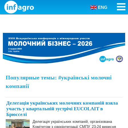
ENG
Skip to content
Популярные темы: #українські молочні
компанії
Делегація українських молочних компаній взяла
участь у квартальній зустрічі EUCOLAIT в
Брюсселі
Делегація українських компаній, організована
Комітетом з євроінтеграції СМПУ, 23-24 вересня