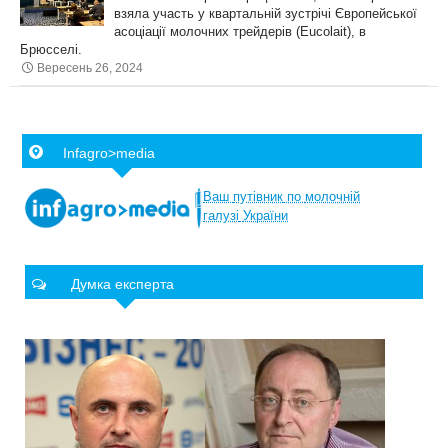
взяла участь у квартальній зустрічі Європейської
асоціації молочних трейдерів (Eucolait), в
Брюсселі.
Вересень 26, 2024
Infagro>media
Ваш
путівник
по
молочній
галузі
України
Думка експерта