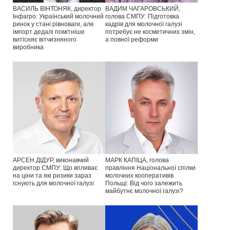
ВАСИЛЬ ВІНТОНЯК, директор
ВАДИМ ЧАГАРОВСЬКИЙ,
Інфагро: Український молочний
голова СМПУ: Підготовка
ринок у стані рівноваги, але
кадрів для молочної галузі
імпорт дедалі помітніше
потребує не косметичних змін,
витісняє вітчизняного
а повної реформи
виробника
АРСЕН ДІДУР, виконавчий
МАРК КАПІЦА, голова
директор СМПУ: Що впливає
правління Національної спілки
на ціни та які ризики зараз
молочних кооперативів
існують для молочної галузі
Польщі: Від чого залежить
майбутнє молочної галузі?