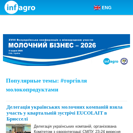
ENG
Skip to content
Популярные темы: #торгівля
молокопродуктами
Делегація українських молочних компаній взяла
участь у квартальній зустрічі EUCOLAIT в
Брюсселі
Делегація українських компаній, організована
Комітетом з євроінтеграції СМПУ, 23-24 вересня