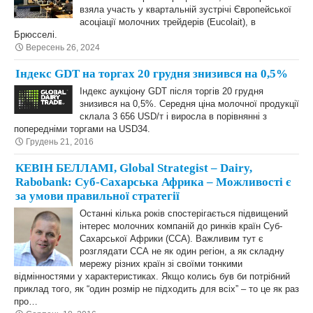
взяла участь у квартальній зустрічі Європейської
асоціації молочних трейдерів (Eucolait), в
Брюсселі.
Вересень 26, 2024
Індекс GDT на торгах 20 грудня знизився на 0,5%
Індекс аукціону GDT після торгів 20 грудня
знизився на 0,5%. Середня ціна молочної продукції
склала 3 656 USD/т і виросла в порівнянні з
попередніми торгами на USD34.
Грудень 21, 2016
КЕВІН БЕЛЛАМІ, Global Strategist – Dairy,
Rabobank: Суб-Сахарська Африка – Можливості є
за умови правильної стратегії
Останні кілька років спостерігається підвищений
інтерес молочних компаній до ринків країн Суб-
Сахарської Африки (ССА). Важливим тут є
розглядати ССА не як один регіон, а як складну
мережу різних країн зі своїми тонкими
відмінностями у характеристиках. Якщо колись був би потрібний
приклад того, як “один розмір не підходить для всіх” – то це як раз
про…