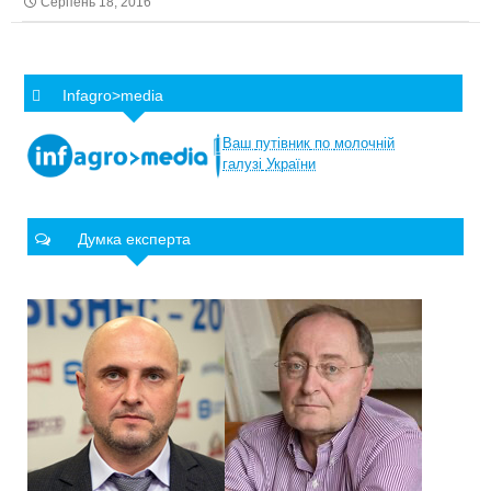
Серпень 18, 2016
Infagro>media
Ваш
путівник
по
молочній
галузі
України
Думка експерта