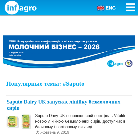
ENG
Skip to content
Популярные темы: #Saputo
Saputo Dairy UK запускає лінійку безмолочних
сирів
Saputo Dairy UK поповнює свій портфель Vitalite
новою лінійкою безмолочних сирів, доступних в
блочному і нарізаному вигляді.
Жовтень 9, 2019