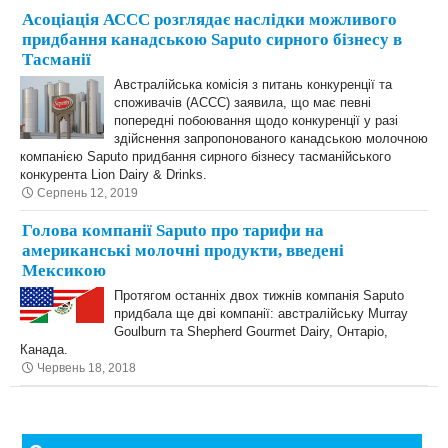
Асоціація АССС розглядає наслідки можливого
придбання канадською Saputo сирного бізнесу в
Тасманії
Австралійська комісія з питань конкуренції та
споживачів (ACCC) заявила, що має певні
попередні побоювання щодо конкуренції у разі
здійснення запропонованого канадською молочною
компанією Saputo придбання сирного бізнесу тасманійського
конкурента Lion Dairy & Drinks.
Серпень 12, 2019
Голова компанії Saputo про тарифи на
американські молочні продукти, введені
Мексикою
Протягом останніх двох тижнів компанія Saputo
придбала ще дві компанії: австралійську Murray
Goulburn та Shepherd Gourmet Dairy, Онтаріо,
Канада.
Червень 18, 2018