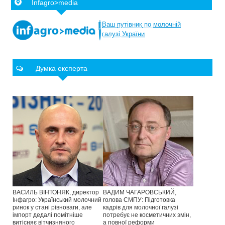
Infagro>media
Ваш
путівник
по
молочній
галузі
України
Думка експерта
ВАСИЛЬ ВІНТОНЯК, директор
ВАДИМ ЧАГАРОВСЬКИЙ,
Інфагро: Український молочний
голова СМПУ: Підготовка
ринок у стані рівноваги, але
кадрів для молочної галузі
імпорт дедалі помітніше
потребує не косметичних змін,
витісняє вітчизняного
а повної реформи