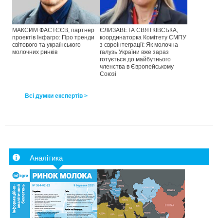
МАКСИМ ФАСТЄЄВ, партнер
ЄЛИЗАВЕТА СВЯТКІВСЬКА,
проектів Інфагро: Про тренди
координаторка Комітету СМПУ
світового та українського
з євроінтеграції: Як молочна
молочних ринків
галузь України вже зараз
готується до майбутнього
членства в Європейському
Союзі
Всі думки експертів >
Аналітика