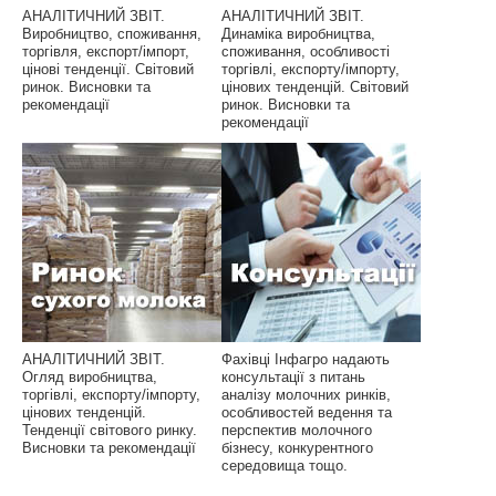
АНАЛІТИЧНИЙ ЗВІТ.
АНАЛІТИЧНИЙ ЗВІТ.
Виробництво, споживання,
Динаміка виробництва,
торгівля, експорт/імпорт,
споживання, особливості
цінові тенденції. Світовий
торгівлі, експорту/імпорту,
ринок. Висновки та
цінових тенденцій. Світовий
рекомендації
ринок. Висновки та
рекомендації
АНАЛІТИЧНИЙ ЗВІТ.
Фахівці Інфагро надають
Огляд виробництва,
консультації з питань
торгівлі, експорту/імпорту,
аналізу молочних ринків,
цінових тенденцій.
особливостей ведення та
Тенденції світового ринку.
перспектив молочного
Висновки та рекомендації
бізнесу, конкурентного
середовища тощо.