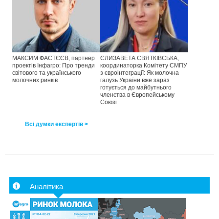
МАКСИМ ФАСТЄЄВ, партнер
ЄЛИЗАВЕТА СВЯТКІВСЬКА,
проектів Інфагро: Про тренди
координаторка Комітету СМПУ
світового та українського
з євроінтеграції: Як молочна
молочних ринків
галузь України вже зараз
готується до майбутнього
членства в Європейському
Союзі
Всі думки експертів >
Аналітика