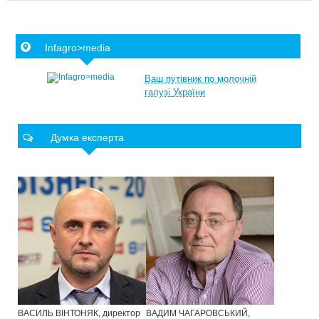
Infagro>media
Ваш
путівник
по
молочній
галузі
України
Думка експерта
ВАСИЛЬ ВІНТОНЯК, директор
ВАДИМ ЧАГАРОВСЬКИЙ,