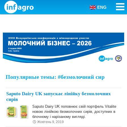
ENG
Skip to content
Популярные темы: #безмолочний сир
Saputo Dairy UK запускає лінійку безмолочних
сирів
Saputo Dairy UK поповнює свій портфель Vitalite
новою лінійкою безмолочних сирів, доступних в
блочному і нарізаному вигляді.
Жовтень 9, 2019