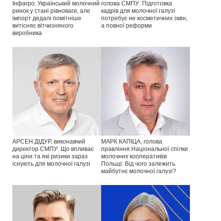
Інфагро: Український молочний
голова СМПУ: Підготовка
ринок у стані рівноваги, але
кадрів для молочної галузі
імпорт дедалі помітніше
потребує не косметичних змін,
витісняє вітчизняного
а повної реформи
виробника
АРСЕН ДІДУР, виконавчий
МАРК КАПІЦА, голова
директор СМПУ: Що впливає
правління Національної спілки
на ціни та які ризики зараз
молочних кооперативів
існують для молочної галузі
Польщі: Від чого залежить
майбутнє молочної галузі?