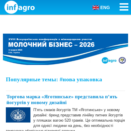
ENG
Skip to content
Популярные темы: #нова упаковка
Торгова марка «Яготинське» представила п’ять
йогуртів у новому дизайні
П’ять смаків йогуртів ТМ «Яготинське» у новому
дизайні: бренд представив лінійку питних йогуртів
у пляшках вагою 520 грамів. Це оптимальна порція
для однієї людини на день, без необхідності
тривалого зберігання відкритої пляшки.