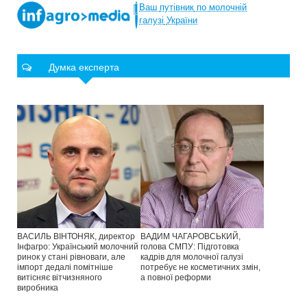
Ваш
путівник
по
молочній
галузі
України
Думка експерта
ВАСИЛЬ ВІНТОНЯК, директор
ВАДИМ ЧАГАРОВСЬКИЙ,
Інфагро: Український молочний
голова СМПУ: Підготовка
ринок у стані рівноваги, але
кадрів для молочної галузі
імпорт дедалі помітніше
потребує не косметичних змін,
витісняє вітчизняного
а повної реформи
виробника