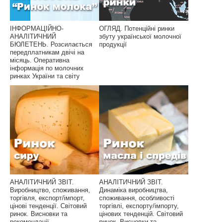
ІНФОРМАЦІЙНО-
ОГЛЯД. Потенційні ринки
АНАЛІТИЧНИЙ
збуту української молочної
БЮЛЕТЕНЬ. Розсилається
продукції
передплатникам двічі на
місяць. Оперативна
інформація по молочних
ринках України та світу
АНАЛІТИЧНИЙ ЗВІТ.
АНАЛІТИЧНИЙ ЗВІТ.
Виробництво, споживання,
Динаміка виробництва,
торгівля, експорт/імпорт,
споживання, особливості
цінові тенденції. Світовий
торгівлі, експорту/імпорту,
ринок. Висновки та
цінових тенденцій. Світовий
рекомендації
ринок. Висновки та