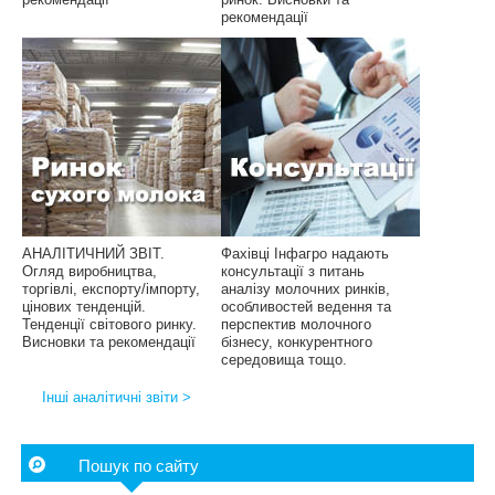
рекомендації
АНАЛІТИЧНИЙ ЗВІТ.
Фахівці Інфагро надають
Огляд виробництва,
консультації з питань
торгівлі, експорту/імпорту,
аналізу молочних ринків,
цінових тенденцій.
особливостей ведення та
Тенденції світового ринку.
перспектив молочного
Висновки та рекомендації
бізнесу, конкурентного
середовища тощо.
Інші аналітичні звіти >
Пошук по сайту