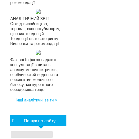
рекомендації
АНАЛІТИЧНИЙ ЗВІТ.
Огляд виробництва,
торгівлі, експорту/імпорту,
цінових тенденцій.
Тенденції світового ринку.
Висновки та рекомендації
Фахівці Інфагро надають
консультації з питань
аналізу молочних ринків,
особливостей ведення та
перспектив молочного
бізнесу, конкурентного
середовища тощо.
Інші аналітичні звіти >
Пошук по сайту