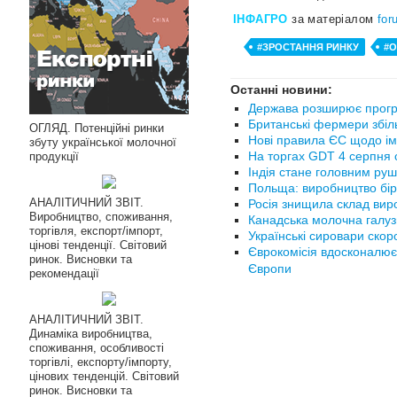
ІНФАГРО
за матеріалом
for
#ЗРОСТАННЯ РИНКУ
#
Останні новини:
Держава розширює прогр
Британські фермери збіл
ОГЛЯД. Потенційні ринки
Нові правила ЄС щодо ім
збуту української молочної
На торгах GDT 4 серпня с
продукції
Індія стане головним руш
Польща: виробництво бір
АНАЛІТИЧНИЙ ЗВІТ.
Росія знищила склад вир
Виробництво, споживання,
Канадська молочна галуз
торгівля, експорт/імпорт,
Українські сировари ско
цінові тенденції. Світовий
Єврокомісія вдосконалює
ринок. Висновки та
Європи
рекомендації
АНАЛІТИЧНИЙ ЗВІТ.
Динаміка виробництва,
споживання, особливості
торгівлі, експорту/імпорту,
цінових тенденцій. Світовий
ринок. Висновки та