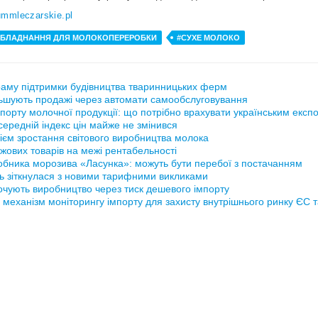
ummleczarskie.pl
ОБЛАДНАННЯ ДЛЯ МОЛОКОПЕРЕРОБКИ
#СУХЕ МОЛОКО
аму підтримки будівництва тваринницьких ферм
ьшують продажі через автомати самообслуговування
порту молочної продукції: що потрібно врахувати українським експ
ередній індекс цін майже не змінився
ієм зростання світового виробництва молока
жових товарів на межі рентабельності
обника морозива «Ласунка»: можуть бути перебої з постачанням
ь зіткнулася з новими тарифними викликами
рочують виробництво через тиск дешевого імпорту
 механізм моніторингу імпорту для захисту внутрішнього ринку ЄС 