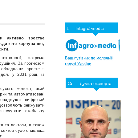
Infagro>media
и активно зростає
,дитяче харчування,
єнти.
ехнології, зокрема
Ваш
путівник
по
молочній
 сушіння. За прогнозом
галузі
України
о обладнання зросте з
дол. у 2031 році, із
Думка експерта
сухого молока, який
арки та автоматизовані
проваджують цифровий
 дозволяють знижувати
езпечувати стабільну
а та лактози, а також
 сектор сухого молока
і.