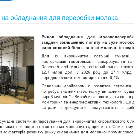
 на обладнання для переробки молока
Ринок обладнання для молокопереробк
завдяки збільшенню попиту на сухе молоко
сироватковий білок, та інші молочні інгреді
Для їх виробництва потрібні сучасні т
пастеризація, гомогенізація, випаровування та
Research and Markets, світовий ринок таког
12,7 млрд дол. у 2026 році до 17,4 млрд 
середньорічним темпом зростання 6,4%.
Основним драйвером є розвиток сегмента 
потребує значних інвестицій у випарники, суш
виробничі лінії. Виробники також активно в
моніторинг та енергоефективні технології, що
витрати, підвищувати продуктивність і заб
сучасні системи випаровування для виробництва сироваткового білк
великих і експортно орієнтованих молочних підприємств. Саме тому
вих факторів розвитку ринку обладнання для молочної промисловост