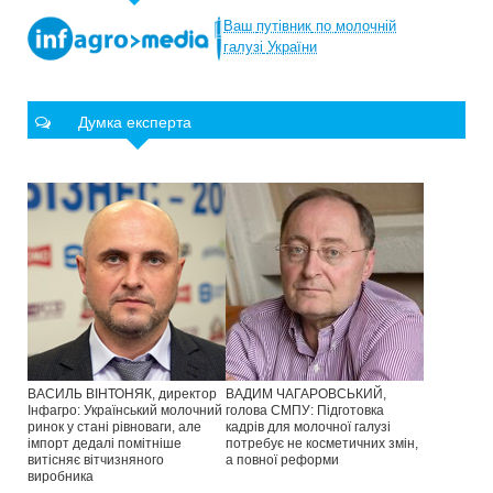
Ваш
путівник
по
молочній
галузі
України
Думка експерта
ВАСИЛЬ ВІНТОНЯК, директор
ВАДИМ ЧАГАРОВСЬКИЙ,
Інфагро: Український молочний
голова СМПУ: Підготовка
ринок у стані рівноваги, але
кадрів для молочної галузі
імпорт дедалі помітніше
потребує не косметичних змін,
витісняє вітчизняного
а повної реформи
виробника