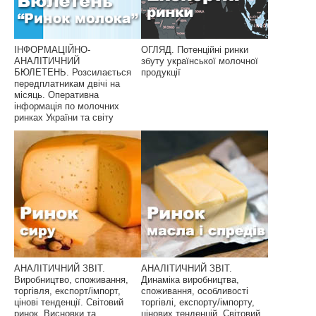
ІНФОРМАЦІЙНО-
ОГЛЯД. Потенційні ринки
АНАЛІТИЧНИЙ
збуту української молочної
БЮЛЕТЕНЬ. Розсилається
продукції
передплатникам двічі на
місяць. Оперативна
інформація по молочних
ринках України та світу
АНАЛІТИЧНИЙ ЗВІТ.
АНАЛІТИЧНИЙ ЗВІТ.
Виробництво, споживання,
Динаміка виробництва,
торгівля, експорт/імпорт,
споживання, особливості
цінові тенденції. Світовий
торгівлі, експорту/імпорту,
ринок. Висновки та
цінових тенденцій. Світовий