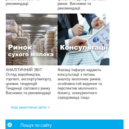
рекомендації
ринок. Висновки та
рекомендації
АНАЛІТИЧНИЙ ЗВІТ.
Фахівці Інфагро надають
Огляд виробництва,
консультації з питань
торгівлі, експорту/імпорту,
аналізу молочних ринків,
цінових тенденцій.
особливостей ведення та
Тенденції світового ринку.
перспектив молочного
Висновки та рекомендації
бізнесу, конкурентного
середовища тощо.
Інші аналітичні звіти >
Пошук по сайту