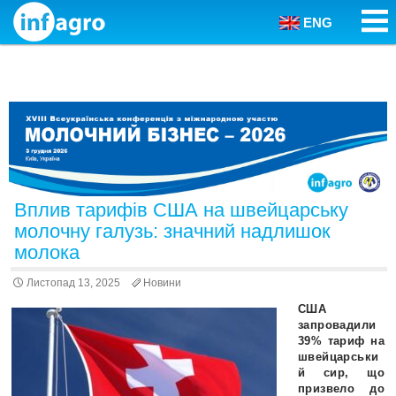
ENG
Skip to content
Вплив тарифів США на швейцарську
молочну галузь: значний надлишок
молока
Листопад 13, 2025
Новини
США
запровадили
39% тариф на
швейцарськи
й сир, що
призвело до