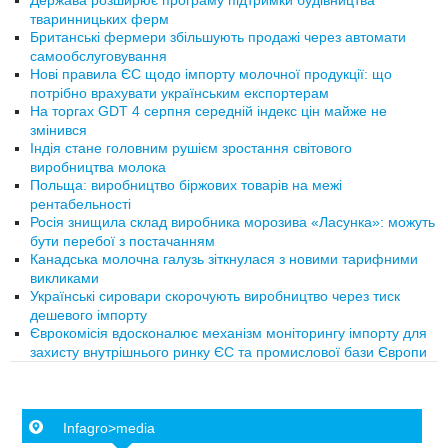
Держава розширює програму підтримки будівництва
тваринницьких ферм
Британські фермери збільшують продажі через автомати
самообслуговування
Нові правила ЄС щодо імпорту молочної продукції: що
потрібно врахувати українським експортерам
На торгах GDT 4 серпня середній індекс цін майже не
змінився
Індія стане головним рушієм зростання світового
виробництва молока
Польща: виробництво біржових товарів на межі
рентабельності
Росія знищила склад виробника морозива «Ласунка»: можуть
бути перебої з постачанням
Канадська молочна галузь зіткнулася з новими тарифними
викликами
Українські сировари скорочують виробництво через тиск
дешевого імпорту
Єврокомісія вдосконалює механізм моніторингу імпорту для
захисту внутрішнього ринку ЄС та промислової бази Європи
Infagro>media