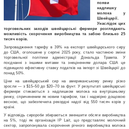
появи
надлишку
молока у
Швейцарії.
Унаслідок цих
торговельних заходів швейцарські фермери розглядають
можливість скорочення виробництва та забою близько 25
тисяч корів.
Запровадження тарифу в 39% на експорт швейцарського сиру
до США, оголошене у серпні 2025 року, стало частиною зміни
торговельної політики адміністрації Дональда Трампа. У
поєднанні з іншими митами та знеціненням долара США це
підвищило ефективну ставку податків на імпорт зі Швейцарії до
понад 50%.
Ціни на швейцарський сир на американському ринку різко
зросли — з $15–50 до $20–70 за фунт. У результаті швейцарські
фермери стикаються з надлишком молока на внутрішньому
ринку, спричиненим як новим тарифом, так і надмірно дощовою
весною, що забезпечила рекордні надої від 550 тисяч корів у
країні.
У відповідь сиророби збираються зменшити обсяги виробництва
на 5%, тоді як організація IP Lait, що представляє молочний
сектор, запропонувала скорочення річного виробництва молока