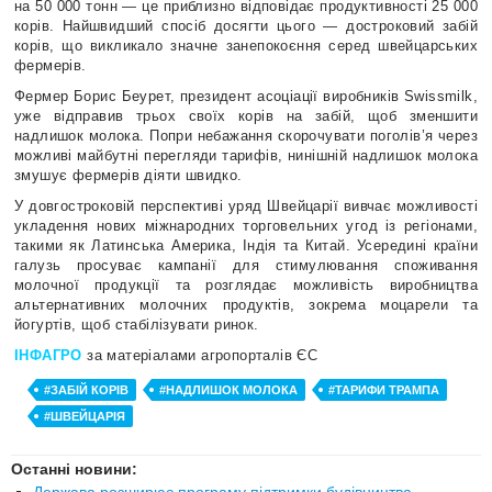
на 50 000 тонн — це приблизно відповідає продуктивності 25 000
корів. Найшвидший спосіб досягти цього — достроковий забій
корів, що викликало значне занепокоєння серед швейцарських
фермерів.
Фермер Борис Беурет, президент асоціації виробників Swissmilk,
уже відправив трьох своїх корів на забій, щоб зменшити
надлишок молока. Попри небажання скорочувати поголів’я через
можливі майбутні перегляди тарифів, нинішній надлишок молока
змушує фермерів діяти швидко.
У довгостроковій перспективі уряд Швейцарії вивчає можливості
укладення нових міжнародних торговельних угод із регіонами,
такими як Латинська Америка, Індія та Китай. Усередині країни
галузь просуває кампанії для стимулювання споживання
молочної продукції та розглядає можливість виробництва
альтернативних молочних продуктів, зокрема моцарели та
йогуртів, щоб стабілізувати ринок.
ІНФАГРО
за матеріалами агропорталів ЄС
#ЗАБІЙ КОРІВ
#НАДЛИШОК МОЛОКА
#ТАРИФИ ТРАМПА
#ШВЕЙЦАРІЯ
Останні новини: