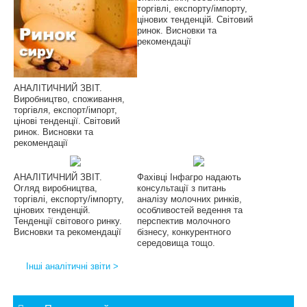
торгівлі, експорту/імпорту,
цінових тенденцій. Світовий
ринок. Висновки та
рекомендації
АНАЛІТИЧНИЙ ЗВІТ.
Виробництво, споживання,
торгівля, експорт/імпорт,
цінові тенденції. Світовий
ринок. Висновки та
рекомендації
АНАЛІТИЧНИЙ ЗВІТ.
Фахівці Інфагро надають
Огляд виробництва,
консультації з питань
торгівлі, експорту/імпорту,
аналізу молочних ринків,
цінових тенденцій.
особливостей ведення та
Тенденції світового ринку.
перспектив молочного
Висновки та рекомендації
бізнесу, конкурентного
середовища тощо.
Інші аналітичні звіти >