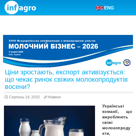
ENG
Skip to content
Ціни зростають, експорт активізується:
що чекає ринок свіжих молокопродуктів
восени?
Серпень 19, 2025
Новини
Українські
команії, що
виробляють
свіжі
молокопроду
кти,