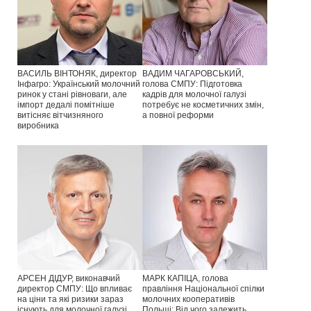
ВАСИЛЬ ВІНТОНЯК, директор
ВАДИМ ЧАГАРОВСЬКИЙ,
Інфагро: Український молочний
голова СМПУ: Підготовка
ринок у стані рівноваги, але
кадрів для молочної галузі
імпорт дедалі помітніше
потребує не косметичних змін,
витісняє вітчизняного
а повної реформи
виробника
АРСЕН ДІДУР, виконавчий
МАРК КАПІЦА, голова
директор СМПУ: Що впливає
правління Національної спілки
на ціни та які ризики зараз
молочних кооперативів
існують для молочної галузі
Польщі: Від чого залежить