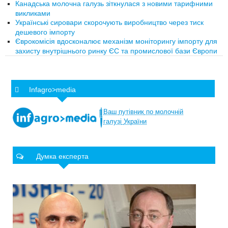
Канадська молочна галузь зіткнулася з новими тарифними
викликами
Українські сировари скорочують виробництво через тиск
дешевого імпорту
Єврокомісія вдосконалює механізм моніторингу імпорту для
захисту внутрішнього ринку ЄС та промислової бази Європи
Infagro>media
Ваш
путівник
по
молочній
галузі
України
Думка експерта