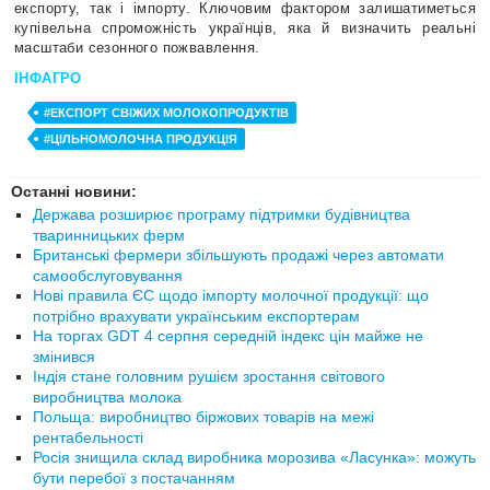
експорту, так і імпорту. Ключовим фактором залишатиметься
купівельна спроможність українців, яка й визначить реальні
масштаби сезонного пожвавлення.
ІНФАГРО
#ЕКСПОРТ СВІЖИХ МОЛОКОПРОДУКТІВ
#ЦІЛЬНОМОЛОЧНА ПРОДУКЦІЯ
Останні новини:
Держава розширює програму підтримки будівництва
тваринницьких ферм
Британські фермери збільшують продажі через автомати
самообслуговування
Нові правила ЄС щодо імпорту молочної продукції: що
потрібно врахувати українським експортерам
На торгах GDT 4 серпня середній індекс цін майже не
змінився
Індія стане головним рушієм зростання світового
виробництва молока
Польща: виробництво біржових товарів на межі
рентабельності
Росія знищила склад виробника морозива «Ласунка»: можуть
бути перебої з постачанням