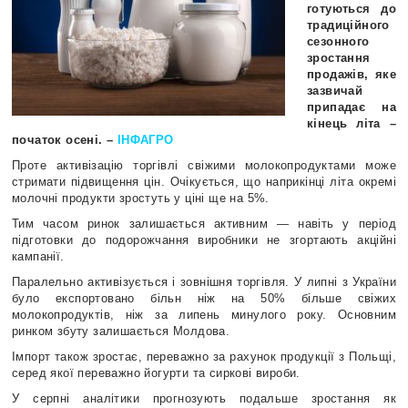
готуються до
традиційного
сезонного
зростання
продажів, яке
зазвичай
припадає на
кінець літа –
початок осені. –
ІНФАГРО
Проте активізацію торгівлі свіжими молокопродуктами може
стримати підвищення цін. Очікується, що наприкінці літа окремі
молочні продукти зростуть у ціні ще на 5%.
Тим часом ринок залишається активним — навіть у період
підготовки до подорожчання виробники не згортають акційні
кампанії.
Паралельно активізується і зовнішня торгівля. У липні з України
було експортовано більн ніж на 50% більше свіжих
молокопродуктів, ніж за липень минулого року. Основним
ринком збуту залишається Молдова.
Імпорт також зростає, переважно за рахунок продукції з Польщі,
серед якої переважно йогурти та сиркові вироби.
У серпні аналітики прогнозують подальше зростання як