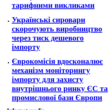
тарифними викликами
Українські сировари
скорочують виробництво
через тиск дешевого
імпорту
Єврокомісія вдосконалює
механізм моніторингу
імпорту для захисту
внутрішнього ринку ЄС та
промислової бази Європи