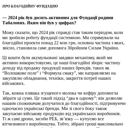
ПРО БЛАГОДІЙНУ ФУНДАЦІЮ
—
2024 рік був досить активним для Фундації родини
Табалових. Яким він був у цифрах?
Можу сказати, що 2024 рік справді став таким періодом, коли
ми зробили роботу фундації системною. Ми спрямували на
благодійні проекти понад 22 млн грн, основна частина з яких,
звісно, становила саме допомога Збройним Силам України.
Ці кошти були акумульовані завдяки механізму, який ми
активно використовуємо, це наші благодійні збори: частину
доходу від продажу продукції наших брендів, таких як
“Волошкове поле” і “Формула смаку”, ми направляємо на
закупівлю обладнання, техніки, закриття потреб наших
військових.
Так, кожна пляшка згущеного молока чи кефіру допомогла
зібрати ці суми. Це такий підхід “два в одному”: він дозволяє
нашим споживачам долучатися до благодійності, підтримуючи
одночасно українські бренди. Ми зі свого боку також
закупаємо військову продукцію від українських виробників.
Ті ж самі дрони, засоби РЕБ, зв’язку — купуємо все
вітчизняного виробництва. Тобто, зібрані гроші максимально