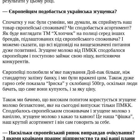
результати у цьому році.
—
Європейцям подобається українська згущенка?
Спочатку у нас були сумніви, ми думали, як сприймуть наш
товар європейські споживачі? Чи сподобається асортимент?
Як буде виглядати ТМ “Хлопчик” на полиці серед інших
брендів, підлаштованих під європейського споживача? І
можемо сказати, що всі відповіді на вищезазначені питання
дуже позитивні. Згущене молоко від ПМКК сподобалося
європейцям і поступово займає свою нішу, витісняючи
конкурентів.
Європейці полюбили м’яке пакування Дой-пак більше, ніж
стандартну залізну банку, і ми були вражені цим. Також дуже
гарно себе показала “Іриска” у склобанці 500гр, оскільки люди
бачать, що саме вони купують, і за яку ціну.
Також ми бачимо, що високим попитом користується згущене
молоко безлактозне, яке на сьогодні випускає тільки ПМКК.
Сподобалось європейським споживачам і згущене молоко з
ваніллю, згущене молоко з какао та кавою! Це наша “фішка”,
наш крутий асортимент і він сам говорить за себе.
—
Наскільки європейський ринок виправдав очікування?
З якими країнами працює підприємство та які ваші плани