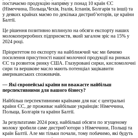
постачаємо продукцію напряму у понад 10 країн ЄС
(Німеччина, Польща,Чехія, Італія, Іспанія, Болгарія та інші) та
у деяких країнах маємо по декілька дистриб’юторів, це країни
Балтії.
Це рішення позитивно вплинуло на обсяги експорту наших
молокопереробних підприємств, який загалом зріс на 15% у
2024 році.
Пріоритетом по експорту на найближчий час ми бачимо
посилення присутності нашої молочної продукції на ринках
ЄС та розвиток ринку США. Глазуровані сирки, кисломолочні
сири та вершкове масло мають потенціал зацікавити
американських споживачів.
—
Які європейські країни ви вважаєте найбільш
перспективними для вашого бізнесу?
Найбільш перспективними країнами для нас є центральні
країни ЄС, де проживає найбільше українців: Німеччина,
Польща, Болгарія та країни Балтії.
За результатами 2024 року, найбільші обсяги по згущеному
молоку зробили саме дистриб’ютори з Німеччини, Польщі та
країн Балтії. Але ми тільки почали, тому побачимо, які будуть