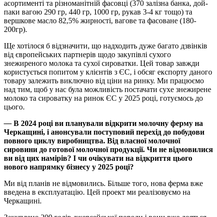
асортименті та різноманітній фасовці (370 залізна банка, дой-
паки вагою 290 гр, 440 гр, 1000 гр, рукав 3-4 кг тощо) та
вершкове масло 82,5% жирності, вагове та фасоване (180-
200гр).
Ще хотілося б відзначити, що надходить дуже багато дзвінків
від європейських партнерів щодо закупівлі сухого
знежиреного молока та сухої сироватки. Цей товар завжди
користується попитом у клієнтів з ЄС, і обсяг експорту даного
товару залежить виключно від ціни на ринку. Ми працюємо
над тим, щоб у нас була можливість постачати сухе знежирене
молоко та сироватку на ринок ЄС у 2025 році, готуємось до
цього.
—
В 2024 році ви планували відкрити молочну ферму на
Черкащині, і анонсували поступовий перехід до побудови
повного циклу виробництва. Від власної молочної
сировини до готової молочної продукції. Чи не відмовилися
ви від цих намірів? І чи очікувати на відкриття цього
нового напрямку бізнесу у 2025 році?
Ми від планів не відмовились. Більше того, нова ферма вже
введена в експлуатацію. Цей проект ми реалізовуємо на
Черкащині.