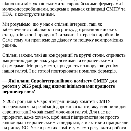
відносини між українськими та європейськими фермерами і
молокопереробниками, зокрема в рамках співпраці СМПУ та
EDA, є конструктивними.
Ми розуміємо, що у нас є спільні інтереси, такі як
забезпечення стабільності на ринку, дотримання високих
стандартів якості продукції та захист інтересів виробників.
Саме тому ми прагнемо до діалогу та пошуку компромісних
рішень.
Спільні заходи, такі як конференції та круглі столи, сприяють
зміцненню довіри між українськими та європейськими
фермерами. Ми розуміємо, що єдність є запорукою успіху
нашої галузі. І не готові повторювати помилок фермерів.
—
Які плани Євроінтеграційного комітету СМПУ для
роботи у 2025 році, над якими ініціативами працюєте
першочергово?
У 2025 році ми в Євроінтеграційному комітеті СМПУ
зосередимося на реалізації дорожньої карти, яку створили для
євроінтеграції української молочної галузі. Для нас це
пріоритет, адже хочемо, щоб наші підприємства не просто
відповідали європейським стандартам, а й активно працювали
на ринку ЄС. Уже в рамках комітету маємо результати роботи