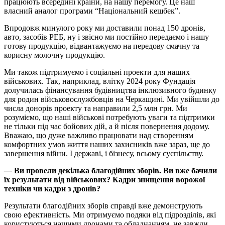
працюють всередині країни, на нашу перемогу. Це наш
власний аналог програми “Національний кешбек”.
Впродовж минулого року ми доставили понад 150 дронів,
авто, засобів РЕБ, ну і звісно ми постійно передаємо і нашу
готову продукцію, відвантажуємо на передову смачну та
корисну молочну продукцію.
Ми також підтримуємо і соціальні проекти для наших
військових. Так, наприклад, влітку 2024 року Фундація
долучилась фінансування будівництва інклюзивного будинку
для родин військовослужбовців на Черкащині. Ми увійшли до
числа донорів проекту та направили 2,5 млн грн. Ми
розуміємо, що наші військові потребують уваги та підтримки
не тільки під час бойових дій, а й після повернення додому.
Вважаю, що дуже важливо працювати над створенням
комфортних умов життя наших захисників вже зараз, ще до
завершення війни. І державі, і бізнесу, всьому суспільству.
—
Ви провели декілька благодійних зборів. Ви вже бачили
їх результати від військових? Кадри знищення ворожої
техніки чи кадри з дронів?
Результати благодійних зборів справді вже демонструють
свою ефективність. Ми отримуємо подяки від підрозділів, які
користуються нашими дронами та обладнанням, не завжди