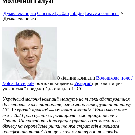
молочної галузі
Думка експерта
Січень 31, 2025
infagro
Leave a comment
Думка експерта
Очільник компанії
Волошкове поле /
Voloshkove pole
розповів виданню
Telegraf
про адаптацію
української продукції до стандартів ЄС.
Українські молочні компанії можуть не тільки адаптуватися
до європейських стандартів, але й гідно конкурувати на ринку
ЄС. Яскравий приклад — молочна компанія “Волошкове поле”,
яка у 2024 році суттєво розширила свою присутність у
Європі. Як проходить інтеграція українського молочного
бізнесу на європейські ринки та яка стратегія виявилася
найефективнішою? Про це у своєму інтерв’ю розповідає