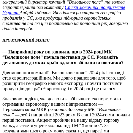
генеральний директор компанії “Волошкове поле” та голова
Євроінтеграційного комітету
Спілки молочних підприємств
України
Андрій Табалов. Як вдалося розширити географію
продажів у ЄС, яка продукція підкорила європейських
споживачів та які цілі поставлено на поточний рік, говоримо
далі в інтерв’ю.
ПРО МОЛОЧНИЙ БІЗНЕС
—
Наприкінці року ви заявили, що в 2024 році МК
“Волошкове поле” почала поставки до ЄС. Розкажіть
детальніше, до яких країн вдалося збільшити поставки?
Для молочної компанії “Волошкове поле” 2024 рік і справді
став євроінтеграційним. Ми довго працювали для того, щоб
розширити географію нашого експорту, і почати постачати
продукцію до країн Євросоюзу, і в 2024 році це сталося.
Знаковою подією, яка дозволила збільшити експорт, стало
отримання єврономеру нашим підприємством —
Первомайським МКК
(входить до складу МК “Волошкове
поле” — ред.)
наприкінці 2023 року. В січні 2024-го ми почали
перші поставки. Акцент зробили на нашу відому торгову
марку, а саме згущене молоко під ТМ “Хлопчик”. За
результатами цього року можу сказати, що наразі ми