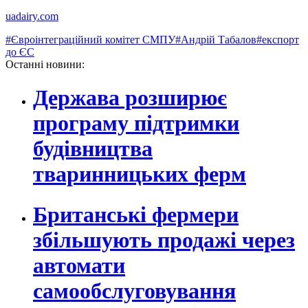
uadairy.com
#Євроінтеграційний комітет СМПУ
#Андрій Табалов
#експорт
до ЄС
Останні новини:
Держава розширює
програму підтримки
будівництва
тваринницьких ферм
Британські фермери
збільшують продажі через
автомати
самообслуговування