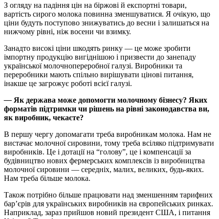
З огляду на падіння цін на біржові й експортні товари,
вартість сирого молока повинна зменшуватися. Я очікую, що
ціни будуть поступово знижуватись до весни і залишаться на
нижчому рівні, ніж восени чи взимку.
Занадто високі ціни шкодять ринку — це може зробити
імпортну продукцію вигіднішою і призвести до занепаду
української молочнопереробної галузі. Виробники та
переробники мають спільно вирішувати цінові питання,
інакше це загрожує роботі всієї галузі.
—
Як держава може допомогти молочному бізнесу? Яких
форматів підтримки чи рішень на рівні законодавства ви,
як виробник, чекаєте?
В першу чергу допомагати треба виробникам молока. Нам не
вистачає молочної сировини, тому треба всіляко підтримувати
виробників. Це і дотації на “голову”, це і компенсації за
будівництво нових фермерських комплексів із виробництва
молочної сировини — середніх, малих, великих, будь-яких.
Нам треба більше молока.
Також потрібно більше працювати над зменшенням тарифних
бар’єрів для українських виробників на європейських ринках.
Наприклад, зараз прийшов новий президент США, і питання