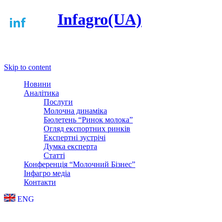
Infagro(UA)
Меню
Skip to content
Новини
Аналітика
Послуги
Молочна динаміка
Бюлетень “Ринок молока”
Огляд експортних ринків
Експертні зустрічі
Думка експерта
Статті
Конференція “Молочний Бізнес”
Інфагро медіа
Контакти
ENG