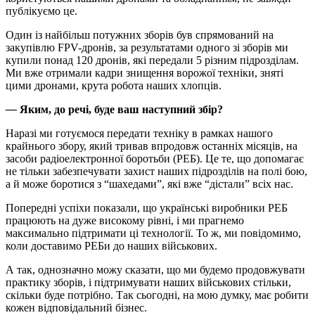
публікуємо це.
Один із найбільш потужних зборів був спрямований на
закупівлю FPV-дронів, за результатами одного зі зборів ми
купили понад 120 дронів, які передали 5 різним підрозділам.
Ми вже отримали кадри знищення ворожої техніки, зняті
цими дронами, крута робота наших хлопців.
—
Яким, до речі, буде ваш наступний збір?
Наразі ми готуємося передати техніку в рамках нашого
крайнього збору, який тривав впродовж останніх місяців, на
засоби радіоелектронної боротьби (РЕБ). Це те, що допомагає
не тільки забезпечувати захист наших підрозділів на полі бою,
а й може боротися з “шахедами”, які вже “дістали” всіх нас.
Попередні успіхи показали, що українські виробники РЕБ
працюють на дуже високому рівні, і ми прагнемо
максимально підтримати ці технології. То ж, ми повідомимо,
коли доставимо РЕБи до наших військових.
А так, однозначно можу сказати, що ми будемо продовжувати
практику зборів, і підтримувати наших військових стільки,
скільки буде потрібно. Так сьогодні, на мою думку, має робити
кожен відповідальний бізнес.