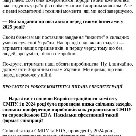
Закуплено 200 голів джерсейської породи і вони вже дояться,
вже годують українців своїм смачним і жирним молоком. Але
є певні косметичні і технічні моменти, які ми досі завершуємо.
—
Які завдання ви поставили перед своїми бізнесами у
2025 році?
Своїм бізнесам ми поставили завдання “вижити” в складних
умовах сучасної України. Насправді надважлива задача —
втримати наших працівників, в першу чергу, тому що без
людей, зрозуміло, нічого не зробиш.
По-друге, втримати наші обсяги виробництва. Ну, і, звичайно,
допомагати Збройним силам України. Ми віримо, що наш
народ переможе у війні.
ПРО СМПУ ТА РОБОТУ КОМІТЕТУ З ПИТАНЬ ЄВРОІНТЕГРАЦІЇ
—
Наразі ви є головою Євроінтеграційного комітету
СМПУ, і в 2024 році була проведена низка спільних заходів,
спільних конференцій виробників між українською СМПУ
та європейською EDA. Наскільки ефективний такий
формат співпраці?
Спільні заходи СМПУ та EDA, проведені у 2024 році,