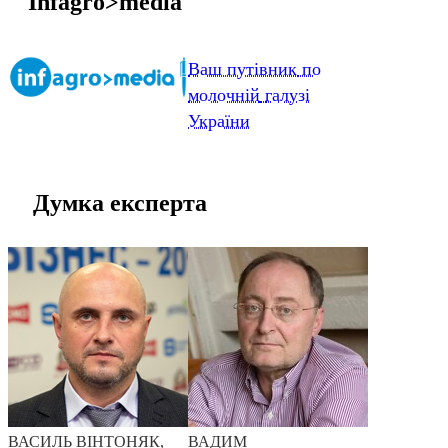
Infagro>media
Ваш
путівник
по
молочній
галузі
України
Думка експерта
ВАСИЛЬ ВІНТОНЯК,
ВАДИМ