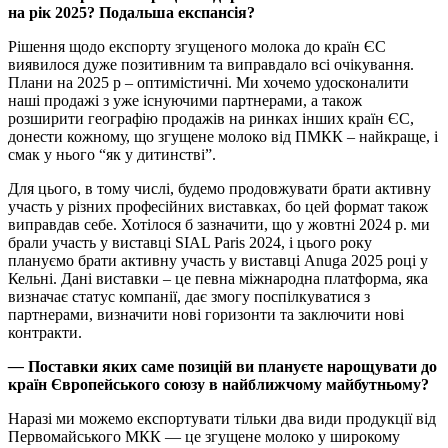
на рік 2025? Подальша експансія?
Рішення щодо експорту згущеного молока до країн ЄС
виявилося дуже позитивним та виправдало всі очікування.
Плани на 2025 р – оптимістичні. Ми хочемо удосконалити
наші продажі з уже існуючими партнерами, а також
розширити географію продажів на ринках інших країн ЄС,
донести кожному, що згущене молоко від ПМКК – найкраще, і
смак у нього “як у дитинстві”.
Для цього, в тому числі, будемо продовжувати брати активну
участь у різних професійних виставках, бо цей формат також
виправдав себе. Хотілося б зазначити, що у жовтні 2024 р. ми
брали участь у виставці SIAL Paris 2024, і цього року
плануємо брати активну участь у виставці Anuga 2025 році у
Кельні. Дані виставки – це певна міжнародна платформа, яка
визначає статус компанії, дає змогу поспілкуватися з
партнерами, визначити нові горизонти та заключити нові
контракти.
—
Поставки яких саме позицій ви плануєте нарощувати до
країн Європейського союзу в найближчому майбутньому?
Наразі ми можемо експортувати тільки два види продукції від
Первомайського МКК — це згущене молоко у широкому