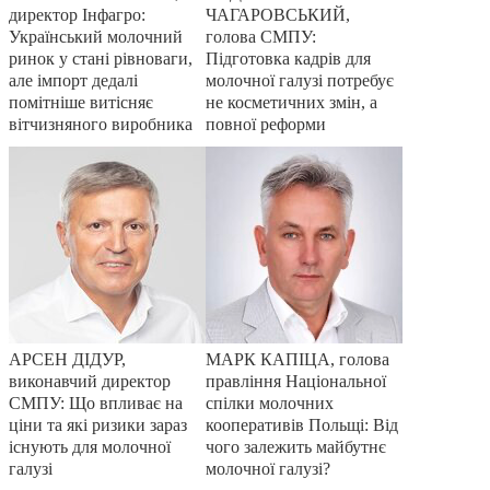
директор Інфагро:
ЧАГАРОВСЬКИЙ,
Український молочний
голова СМПУ:
ринок у стані рівноваги,
Підготовка кадрів для
але імпорт дедалі
молочної галузі потребує
помітніше витісняє
не косметичних змін, а
вітчизняного виробника
повної реформи
АРСЕН ДІДУР,
МАРК КАПІЦА, голова
виконавчий директор
правління Національної
СМПУ: Що впливає на
спілки молочних
ціни та які ризики зараз
кооперативів Польщі: Від
існують для молочної
чого залежить майбутнє
галузі
молочної галузі?