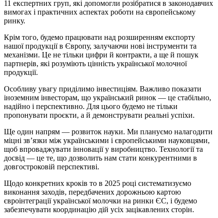
11 експертних груп, які допомогли розібратися в законодавчих
вимогах і практичних аспектах роботи на європейському
ринку.
Крім того, будемо працювати над розширенням експорту
нашої продукції в Європу, залучаючи нові інструменти та
механізми. Це не тільки цифри й контракти, а ще й пошук
партнерів, які розуміють цінність української молочної
продукції.
Особливу увагу приділимо інвестиціям. Важливо показати
іноземним інвесторам, що український ринок — це стабільно,
надійно і перспективно. Для цього будемо не тільки
пропонувати проєкти, а й демонструвати реальні успіхи.
Ще один напрям — розвиток науки. Ми плануємо налагодити
міцні зв’язки між українськими і європейськими науковцями,
щоб впроваджувати інновації у виробництво. Технології та
досвід — це те, що дозволить нам стати конкурентними в
довгостроковій перспективі.
Щодо конкретних кроків то в 2025 році систематизуємо
виконання заходів, передбачених дорожньою картою
євроінтеграції української молочки на ринки ЄС, і будемо
забезпечувати координацію дій усіх зацікавлених сторін.