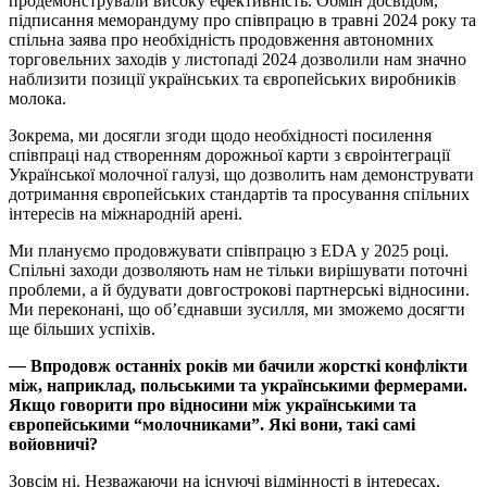
продемонстрували високу ефективність. Обмін досвідом,
підписання меморандуму про співпрацю в травні 2024 року та
спільна заява про необхідність продовження автономних
торговельних заходів у листопаді 2024 дозволили нам значно
наблизити позиції українських та європейських виробників
молока.
Зокрема, ми досягли згоди щодо необхідності посилення
співпраці над створенням дорожньої карти з євроінтеграції
Української молочної галузі, що дозволить нам демонструвати
дотримання європейських стандартів та просування спільних
інтересів на міжнародній арені.
Ми плануємо продовжувати співпрацю з EDA у 2025 році.
Спільні заходи дозволяють нам не тільки вирішувати поточні
проблеми, а й будувати довгострокові партнерські відносини.
Ми переконані, що об’єднавши зусилля, ми зможемо досягти
ще більших успіхів.
—
Впродовж останніх років ми бачили жорсткі конфлікти
між, наприклад, польськими та українськими фермерами.
Якщо говорити про відносини між українськими та
європейськими “молочниками”. Які вони, такі самі
войовничі?
Зовсім ні. Незважаючи на існуючі відмінності в інтересах,