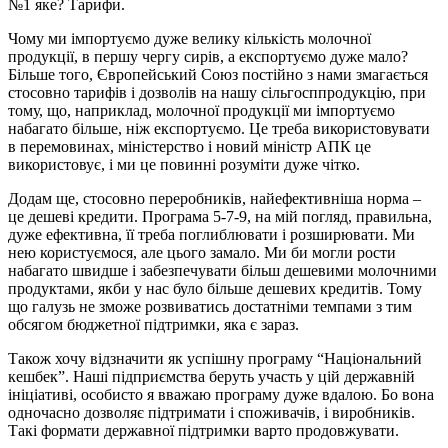
№1 яке? Тарифи.
Чому ми імпортуємо дуже велику кількість молочної
продукції, в першу чергу сирів, а експортуємо дуже мало?
Більше того, Європейський Союз постійно з нами змагається
стосовно тарифів і дозволів на нашу сільгосппродукцію, при
тому, що, наприклад, молочної продукції ми імпортуємо
набагато більше, ніж експортуємо. Це треба використовувати
в перемовинах, міністерство і новий міністр АПК це
використовує, і ми це повинні розуміти дуже чітко.
Додам ще, стосовно переробників, найефективніша норма –
це дешеві кредити. Програма 5-7-9, на мій погляд, правильна,
дуже ефективна, її треба поглиблювати і розширювати. Ми
нею користуємося, але цього замало. Ми би могли рости
набагато швидше і забезпечувати більш дешевими молочними
продуктами, якби у нас було більше дешевих кредитів. Тому
що галузь не зможе розвиватись достатніми темпами з тим
обсягом бюджетної підтримки, яка є зараз.
Також хочу відзначити як успішну програму “Національний
кешбек”. Наші підприємства беруть участь у цій державній
ініціативі, особисто я вважаю програму дуже вдалою. Бо вона
одночасно дозволяє підтримати і споживачів, і виробників.
Такі формати державної підтримки варто продовжувати.