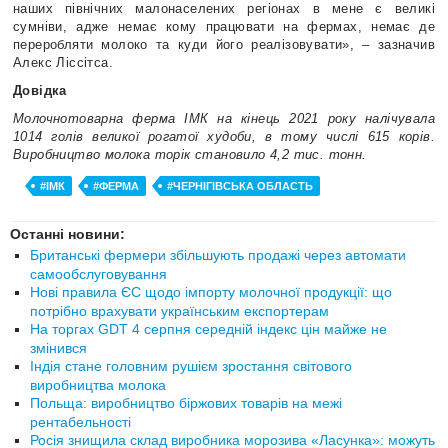
наших північних малонаселених регіонах в мене є великі
сумніви, адже немає кому працювати на фермах, немає де
переробляти молоко та куди його реалізовувати», – зазначив
Алекс Ліссітса.
Довідка
Молочнотоварна ферма ІМК на кінець 2021 року налічувала
1014 голів великої рогатої худоби, в тому числі 615 корів.
Виробництво молока торік становило 4,2 тис. тонн.
#ІМК
#ФЕРМА
#ЧЕРНІГІВСЬКА ОБЛАСТЬ
Останні новини:
Британські фермери збільшують продажі через автомати
самообслуговування
Нові правила ЄС щодо імпорту молочної продукції: що
потрібно врахувати українським експортерам
На торгах GDT 4 серпня середній індекс цін майже не
змінився
Індія стане головним рушієм зростання світового
виробництва молока
Польща: виробництво біржових товарів на межі
рентабельності
Росія знищила склад виробника морозива «Ласунка»: можуть