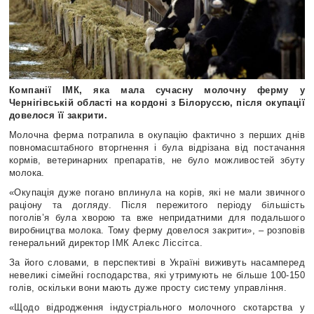
Компанії ІМК, яка мала сучасну молочну ферму у
Чернігівській області на кордоні з Білоруссю, після окупації
довелося її закрити.
Молочна ферма потрапила в окупацію фактично з перших днів
повномасштабного вторгнення і була відрізана від постачання
кормів, ветеринарних препаратів, не було можливостей збуту
молока.
«Окупація дуже погано вплинула на корів, які не мали звичного
раціону та догляду. Після пережитого періоду більшість
поголів’я була хворою та вже непридатними для подальшого
виробництва молока. Тому ферму довелося закрити», – розповів
генеральний директор ІМК Алекс Ліссітса.
За його словами, в перспективі в Україні виживуть насамперед
невеликі сімейні господарства, які утримують не більше 100-150
голів, оскільки вони мають дуже просту систему управління.
«Щодо відродження індустріального молочного скотарства у