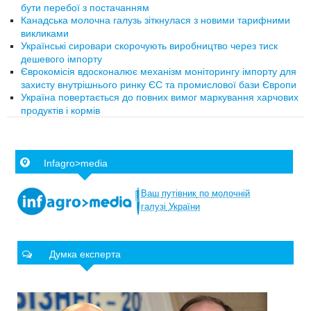
бути перебої з постачанням
Канадська молочна галузь зіткнулася з новими тарифними
викликами
Українські сировари скорочують виробництво через тиск
дешевого імпорту
Єврокомісія вдосконалює механізм моніторингу імпорту для
захисту внутрішнього ринку ЄС та промислової бази Європи
Україна повертається до повних вимог маркування харчових
продуктів і кормів
Infagro>media
Ваш
путівник
по
молочній
галузі
України
Думка експерта