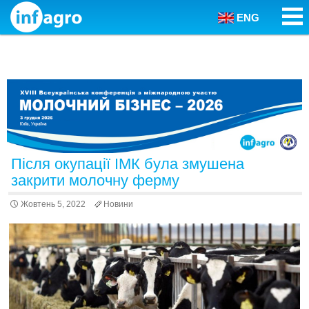
ENG
Skip to content
Після окупації ІМК була змушена
закрити молочну ферму
Жовтень 5, 2022
Новини