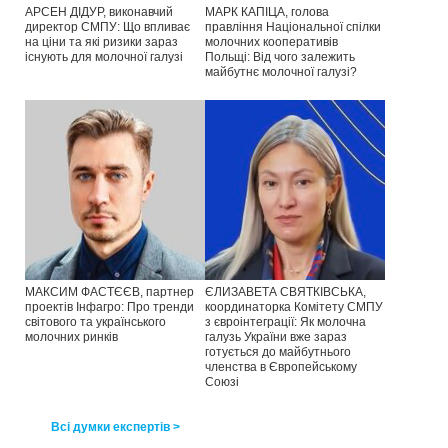
АРСЕН ДІДУР, виконавчий
МАРК КАПІЦА, голова
директор СМПУ: Що впливає
правління Національної спілки
на ціни та які ризики зараз
молочних кооперативів
існують для молочної галузі
Польщі: Від чого залежить
майбутнє молочної галузі?
МАКСИМ ФАСТЄЄВ, партнер
ЄЛИЗАВЕТА СВЯТКІВСЬКА,
проектів Інфагро: Про тренди
координаторка Комітету СМПУ
світового та українського
з євроінтеграції: Як молочна
молочних ринків
галузь України вже зараз
готується до майбутнього
членства в Європейському
Союзі
Всі думки експертів >