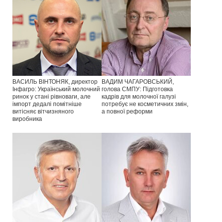
ВАСИЛЬ ВІНТОНЯК, директор
ВАДИМ ЧАГАРОВСЬКИЙ,
Інфагро: Український молочний
голова СМПУ: Підготовка
ринок у стані рівноваги, але
кадрів для молочної галузі
імпорт дедалі помітніше
потребує не косметичних змін,
витісняє вітчизняного
а повної реформи
виробника