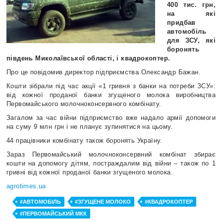
400 тис. грн,
на які
придбав
автомобіль
для ЗСУ, які
боронять
південь Миколаївської області, і квадрокоптер.
Про це повідомив директор підприємства Олександр Бажан.
Кошти зібрали під час акції «1 гривня з банки на потреби ЗСУ»:
від кожної проданої банки згущеного молока виробництва
Первомайського молочноконсервного комбінату.
Загалом за час війни підприємство вже надало армії допомоги
на суму 9 млн грн і не планує зупинятися на цьому.
44 працівники комбінату також боронять Україну.
Зараз Первомайський молочноконсервний комбінат збирає
кошти на допомогу дітям, постраждалим від війни – також по 1
гривні від кожної проданої банки згущеного молока.
agrotimes.ua
#АВТОМОБІЛЬ
#ЗГУЩЕНЕ МОЛОКО
#КВАДРОКОПТЕР
#ПЕРВОМАЙСЬКИЙ МКК