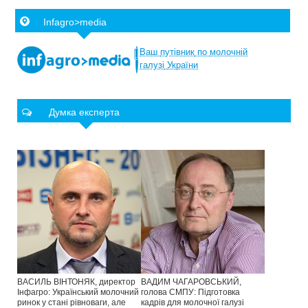
Infagro>media
Ваш
путівник
по
молочній
галузі
України
Думка експерта
ВАСИЛЬ ВІНТОНЯК, директор
ВАДИМ ЧАГАРОВСЬКИЙ,
Інфагро: Український молочний
голова СМПУ: Підготовка
ринок у стані рівноваги, але
кадрів для молочної галузі