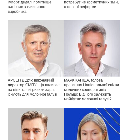
імпорт дедалі помітніше
потребує не косметичних змін,
витісняє вітчизняного
а повної реформи
виробника
АРСЕН ДІДУР, виконавчий
МАРК КАПІЦА, голова
директор СМПУ: Що впливає
правління Національної спілки
на ціни та які ризики зараз
молочних кооперативів
існують для молочної галузі
Польщі: Від чого залежить
майбутнє молочної галузі?