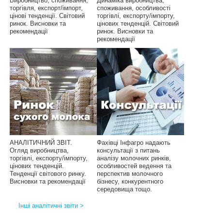
Виробництво, споживання,
Динаміка виробництва,
торгівля, експорт/імпорт,
споживання, особливості
цінові тенденції. Світовий
торгівлі, експорту/імпорту,
ринок. Висновки та
цінових тенденцій. Світовий
рекомендації
ринок. Висновки та
рекомендації
АНАЛІТИЧНИЙ ЗВІТ.
Фахівці Інфагро надають
Огляд виробництва,
консультації з питань
торгівлі, експорту/імпорту,
аналізу молочних ринків,
цінових тенденцій.
особливостей ведення та
Тенденції світового ринку.
перспектив молочного
Висновки та рекомендації
бізнесу, конкурентного
середовища тощо.
Інші аналітичні звіти >