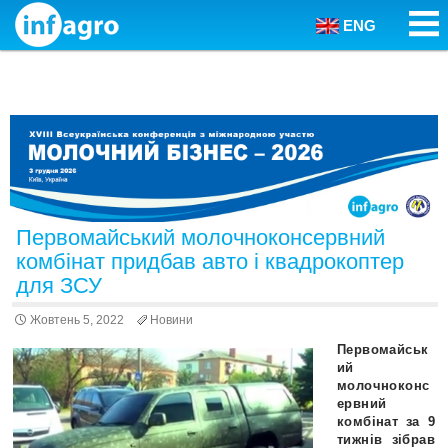
ENG
Skip to content
Первомайський молочноконсервний
комбінат придбав авто і квадрокоптер
для ЗСУ
Жовтень 5, 2022
Новини
Первомайськ
ий
молочноконс
ервний
комбінат за 9
тижнів зібрав