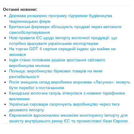
Останні новини:
Держава розширює програму підтримки будівництва
тваринницьких ферм
Британські фермери збільшують продажі через автомати
самообслуговування
Нові правила ЄС щодо імпорту молочної продукції: що
потрібно врахувати українським експортерам
На торгах GDT 4 серпня середній індекс цін майже не
змінився
Індія стане головним рушієм зростання світового
виробництва молока
Польща: виробництво біржових товарів на межі
рентабельності
Росія знищила склад виробника морозива «Ласунка»: можуть
бути перебої з постачанням
Канадська молочна галузь зіткнулася з новими тарифними
викликами
Українські сировари скорочують виробництво через тиск
дешевого імпорту
Єврокомісія вдосконалює механізм моніторингу імпорту для
захисту внутрішнього ринку ЄС та промислової бази Європи