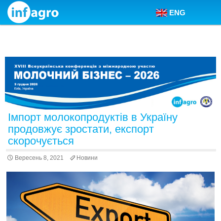
ENG
Skip to content
Імпорт молокопродуктів в Україну
продовжує зростати, експорт
скорочується
Вересень 8, 2021
Новини