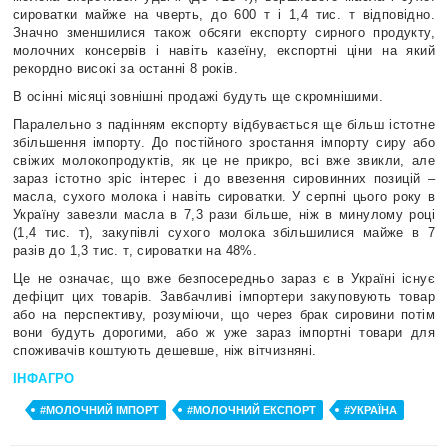
сироватки майже на чверть, до 600 т і 1,4 тис. т відповідно.
Значно зменшилися також обсяги експорту сирного продукту,
молочних консервів і навіть казеїну, експортні ціни на який
рекордно високі за останні 8 років.
В осінні місяці зовнішні продажі будуть ще скромнішими.
Паралельно з падінням експорту відбувається ще більш істотне
збільшення імпорту. До постійного зростання імпорту сиру або
свіжих молокопродуктів, як це не прикро, всі вже звикли, але
зараз істотно зріс інтерес і до ввезення сировинних позицій –
масла, сухого молока і навіть сироватки. У серпні цього року в
Україну завезли масла в 7,3 рази більше, ніж в минулому році
(1,4 тис. т), закупівлі сухого молока збільшилися майже в 7
разів до 1,3 тис. т, сироватки на 48%.
Це не означає, що вже безпосередньо зараз є в Україні існує
дефіцит цих товарів. Завбачливі імпортери закуповують товар
або на перспективу, розуміючи, що через брак сировини потім
вони будуть дорогими, або ж уже зараз імпортні товари для
споживачів коштують дешевше, ніж вітчизняні.
ІНФАГРО
#МОЛОЧНИЙ ІМПОРТ
#МОЛОЧНИЙ ЕКСПОРТ
#УКРАЇНА