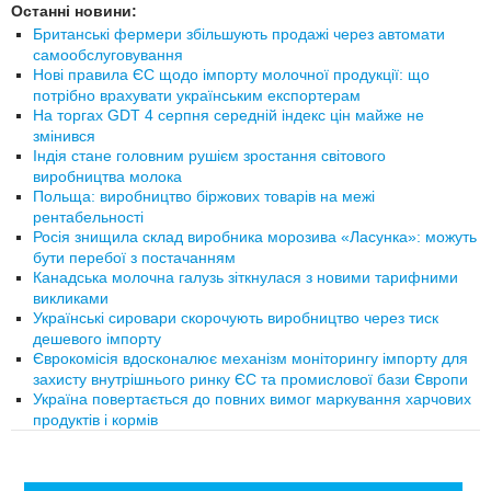
Останні новини:
Британські фермери збільшують продажі через автомати
самообслуговування
Нові правила ЄС щодо імпорту молочної продукції: що
потрібно врахувати українським експортерам
На торгах GDT 4 серпня середній індекс цін майже не
змінився
Індія стане головним рушієм зростання світового
виробництва молока
Польща: виробництво біржових товарів на межі
рентабельності
Росія знищила склад виробника морозива «Ласунка»: можуть
бути перебої з постачанням
Канадська молочна галузь зіткнулася з новими тарифними
викликами
Українські сировари скорочують виробництво через тиск
дешевого імпорту
Єврокомісія вдосконалює механізм моніторингу імпорту для
захисту внутрішнього ринку ЄС та промислової бази Європи
Україна повертається до повних вимог маркування харчових
продуктів і кормів