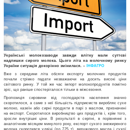
Українські молокозаводи завжди влітку мали суттєві
надлишки сирого молока. Цього літа на молочному ринку
України ситуація докорінно змінилася. –
ІНФАГРО
Вже з середини літа обсяги експорту молочних продуктів
почали стрімко падати незважаючи на досить високі ціни
світового ринку. У той же час імпорт молокопродуктів помітно
зріс, що раніше спостерігалося тільки в міжсезоння.
Пропозиція сировини від господарств населення значно
скоротилося, а саме з неї більшість підприємств виробляє сухе
молоко, казеїн або сирні продукти в парі з маслом, призначені
на експорт. Скоротилося виробництво цих продуктів і, крім того,
зросли внутрішні ціни. В результаті в серпні, в порівнянні з
аналогічним місяцем минулого року, експорт сухого знежиреного
молока скоротився удвічі (до 725 т), вершкового масла і сухої