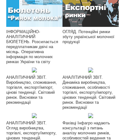
ІНФОРМАЦІЙНО-
ОГЛЯД. Потенційні ринки
АНАЛІТИЧНИЙ
збуту української молочної
БЮЛЕТЕНЬ. Розсилається
продукції
передплатникам двічі на
місяць. Оперативна
інформація по молочних
ринках України та світу
АНАЛІТИЧНИЙ ЗВІТ.
АНАЛІТИЧНИЙ ЗВІТ.
Виробництво, споживання,
Динаміка виробництва,
торгівля, експорт/імпорт,
споживання, особливості
цінові тенденції. Світовий
торгівлі, експорту/імпорту,
ринок. Висновки та
цінових тенденцій. Світовий
рекомендації
ринок. Висновки та
рекомендації
АНАЛІТИЧНИЙ ЗВІТ.
Фахівці Інфагро надають
Огляд виробництва,
консультації з питань
торгівлі, експорту/імпорту,
аналізу молочних ринків,
цінових тенденцій.
особливостей ведення та