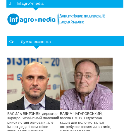
Infagro>media
Ваш
путівник
по
молочній
галузі
України
Думка експерта
ВАСИЛЬ ВІНТОНЯК, директор
ВАДИМ ЧАГАРОВСЬКИЙ,
Інфагро: Український молочний
голова СМПУ: Підготовка
ринок у стані рівноваги, але
кадрів для молочної галузі
імпорт дедалі помітніше
потребує не косметичних змін,