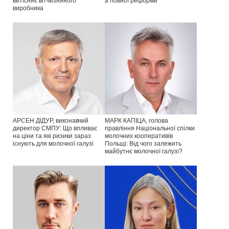
витісняє вітчизняного
а повної реформи
виробника
АРСЕН ДІДУР, виконавчий
МАРК КАПІЦА, голова
директор СМПУ: Що впливає
правління Національної спілки
на ціни та які ризики зараз
молочних кооперативів
існують для молочної галузі
Польщі: Від чого залежить
майбутнє молочної галузі?