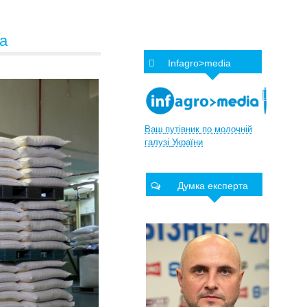
ка
Infagro>media
Ваш
путівник
по
молочній
галузі
України
Думка експерта