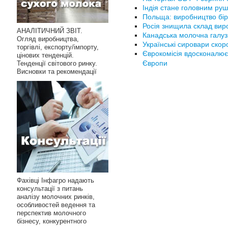
Індія стане головним руш
Польща: виробництво бір
Росія знищила склад вир
АНАЛІТИЧНИЙ ЗВІТ.
Канадська молочна галуз
Огляд виробництва,
Українські сировари ско
торгівлі, експорту/імпорту,
Єврокомісія вдосконалює
цінових тенденцій.
Європи
Тенденції світового ринку.
Висновки та рекомендації
Фахівці Інфагро надають
консультації з питань
аналізу молочних ринків,
особливостей ведення та
перспектив молочного
бізнесу, конкурентного