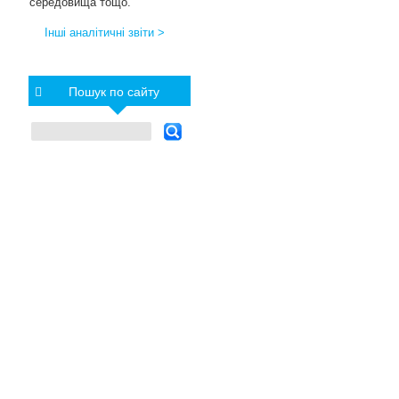
середовища тощо.
Інші аналітичні звіти >
Пошук по сайту