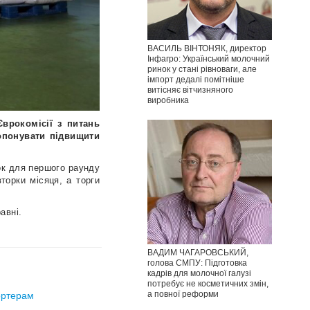
ВАСИЛЬ ВІНТОНЯК, директор
Інфагро: Український молочний
ринок у стані рівноваги, але
імпорт дедалі помітніше
витісняє вітчизняного
виробника
врокомісії з питань
ропонувати підвищити
вок для першого раунду
торки місяця, а торги
авні.
ВАДИМ ЧАГАРОВСЬКИЙ,
голова СМПУ: Підготовка
кадрів для молочної галузі
потребує не косметичних змін,
а повної реформи
ортерам