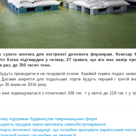
к сухого молока для екстреної допомоги фермерам. Комісар Є
Філ Хоган підтвердив у четвер, 27 травня, що він має намір п
 раз, до 350 тисяч тонн.
 будуть проводитися на тендерній основі. Крайній термін подачі зая
я. Датами закриття для подальших торгів будуть перший і третій вів
о 30 вересня 2016 року.
вже підвищувалася з початкової 109 тис. т у квітні до 218 тис.т у тр
аму підтримки будівництва тваринницьких ферм
ьшують продажі через автомати самообслуговування
порту молочної продукції: що потрібно врахувати українським експ
ередній індекс цін майже не змінився