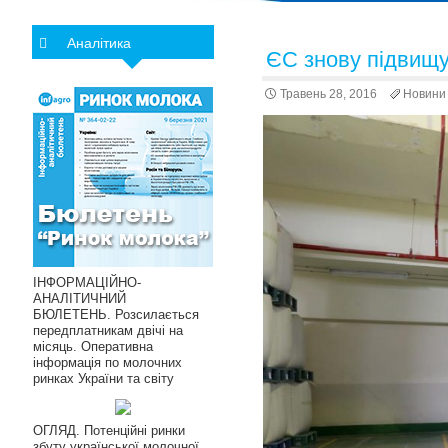
Аналітика
ЄС знову підвищує
Травень 28, 2016
Новини
ІНФОРМАЦІЙНО-
АНАЛІТИЧНИЙ
БЮЛЕТЕНЬ. Розсилається
передплатникам двічі на
місяць. Оперативна
інформація по молочних
ринках України та світу
ОГЛЯД. Потенційні ринки
збуту української молочної