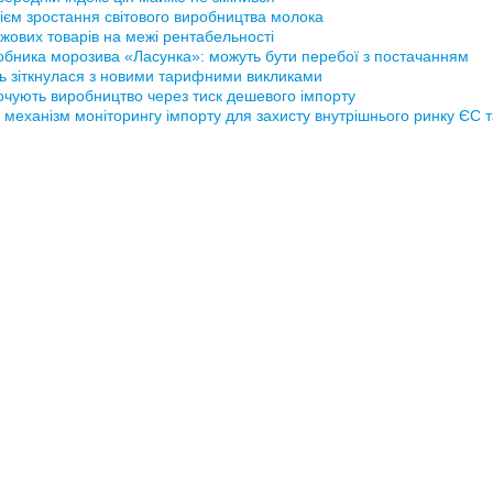
ієм зростання світового виробництва молока
жових товарів на межі рентабельності
обника морозива «Ласунка»: можуть бути перебої з постачанням
ь зіткнулася з новими тарифними викликами
рочують виробництво через тиск дешевого імпорту
 механізм моніторингу імпорту для захисту внутрішнього ринку ЄС 