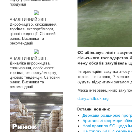
продукції
АНАЛІТИЧНИЙ ЗВІТ.
Виробництво, споживання,
торгівля, експорт/імпорт,
цінові тенденції. Світовий
ринок. Висновки та
рекомендації
ЄС збільшує ліміт закупо
сільського господарства 
АНАЛІТИЧНИЙ ЗВІТ.
межу обсягів закупівель ще
Динаміка виробництва,
споживання, особливості
Інтервенційні закупки знову
торгівлі, експорту/імпорту,
торгів – вівторок, 7 червн
цінових тенденцій. Світовий
будуть відкритими загалом д
ринок. Висновки та
рекомендації
Межа інтервенційних закупок 
dairy.ahdb.uk.org
Останні новини:
Держава розширює прогр
Британські фермери збіл
Нові правила ЄС щодо ім
На торгах GDT 4 серпня с