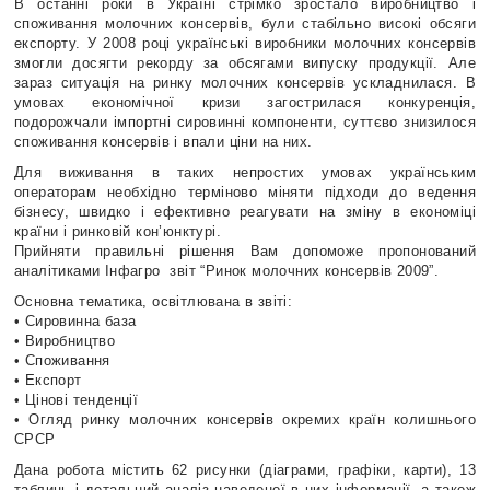
В останні роки в Україні стрімко зростало виробництво і
споживання молочних консервів, були стабільно високі обсяги
експорту. У 2008 році українські виробники молочних консервів
змогли досягти рекорду за обсягами випуску продукції. Але
зараз ситуація на ринку молочних консервів ускладнилася. В
умовах економічної кризи загострилася конкуренція,
подорожчали імпортні сировинні компоненти, суттєво знизилося
споживання консервів і впали ціни на них.
Для виживання в таких непростих умовах українським
операторам необхідно терміново міняти підходи до ведення
бізнесу, швидко і ефективно реагувати на зміну в економіці
країни і ринковій кон’юнктурі.
Прийняти правильні рішення Вам допоможе пропонований
аналітиками Інфагро звіт “Ринок молочних консервів 2009”.
Основна тематика, освітлювана в звіті:
• Сировинна база
• Виробництво
• Споживання
• Експорт
• Цінові тенденції
• Огляд ринку молочних консервів окремих країн колишнього
СРСР
Дана робота містить 62 рисунки (діаграми, графіки, карти), 13
таблиць і детальний аналіз наведеної в них інформації, а також