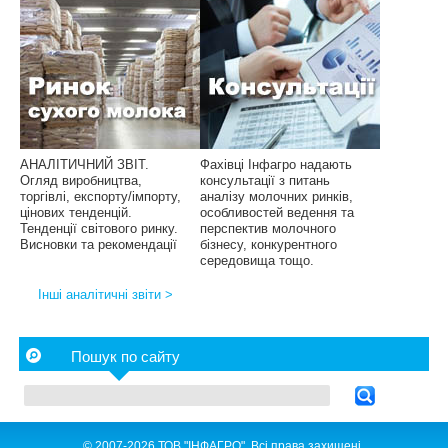
АНАЛІТИЧНИЙ ЗВІТ.
Фахівці Інфагро надають
Огляд виробництва,
консультації з питань
торгівлі, експорту/імпорту,
аналізу молочних ринків,
цінових тенденцій.
особливостей ведення та
Тенденції світового ринку.
перспектив молочного
Висновки та рекомендації
бізнесу, конкурентного
середовища тощо.
Інші аналітичні звіти >
Пошук по сайту
© 2007-2026 ТОВ "ІНФАГРО". Всі права захищені.