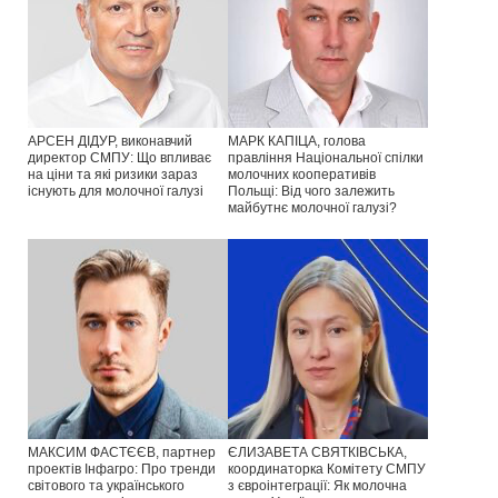
АРСЕН ДІДУР, виконавчий
МАРК КАПІЦА, голова
директор СМПУ: Що впливає
правління Національної спілки
на ціни та які ризики зараз
молочних кооперативів
існують для молочної галузі
Польщі: Від чого залежить
майбутнє молочної галузі?
МАКСИМ ФАСТЄЄВ, партнер
ЄЛИЗАВЕТА СВЯТКІВСЬКА,
проектів Інфагро: Про тренди
координаторка Комітету СМПУ
світового та українського
з євроінтеграції: Як молочна