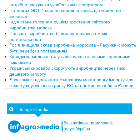
потрібно врахувати українським експортерам
На торгах GDT 4 серпня середній індекс цін майже не
змінився
Індія стане головним рушієм зростання світового
виробництва молока
Польща: виробництво біржових товарів на межі
рентабельності
Росія знищила склад виробника морозива «Ласунка»: можуть
бути перебої з постачанням
Канадська молочна галузь зіткнулася з новими тарифними
викликами
Українські сировари скорочують виробництво через тиск
дешевого імпорту
Єврокомісія вдосконалює механізм моніторингу імпорту для
захисту внутрішнього ринку ЄС та промислової бази Європи
Infagro>media
Ваш
путівник
по
молочній
галузі
України