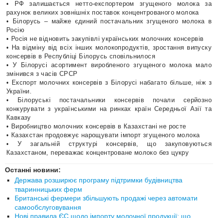
• РФ залишається нетто-експортером згущеного молока за
рахунок великих зовнішніх поставок концентрованого молока
• Білорусь – майже єдиний постачальник згущеного молока в
Росію
• Росія не відновить закупівлі українських молочних консервів
• На відміну від всіх інших молокопродуктів, зростання випуску
консервів в Республіці Білорусь сповільнилося
• У Білорусі асортимент виробленого згущеного молока мало
змінився з часів СРСР
• Експорт молочних консервів з Білорусі набагато більше, ніж з
України.
• Білоруські постачальники консервів почали серйозно
конкурувати з українськими на ринках країн Середньої Азії та
Кавказу
• Виробництво молочних консервів в Казахстані не росте
• Казахстан продовжує нарощувати імпорт згущеного молока
• У загальній структурі консервів, що закуповуються
Казахстаном, переважає концентроване молоко без цукру
Останні новини:
Держава розширює програму підтримки будівництва
тваринницьких ферм
Британські фермери збільшують продажі через автомати
самообслуговування
Нові правила ЄС щодо імпорту молочної продукції: що