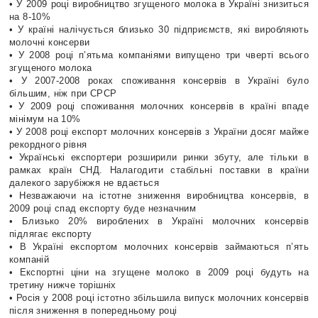
• У 2009 році виробництво згущеного молока в Україні знизиться
на 8-10%
• У країні налічується близько 30 підприємств, які виробляють
молочні консерви
• У 2008 році п’ятьма компаніями випущено три чверті всього
згущеного молока
• У 2007-2008 роках споживання консервів в Україні було
більшим, ніж при СРСР
• У 2009 році споживання молочних консервів в країні впаде
мінімум на 10%
• У 2008 році експорт молочних консервів з України досяг майже
рекордного рівня
• Українські експортери розширили ринки збуту, але тільки в
рамках країн СНД. Налагодити стабільні поставки в країни
далекого зарубіжжя не вдається
• Незважаючи на істотне зниження виробництва консервів, в
2009 році спад експорту буде незначним
• Близько 20% вироблених в Україні молочних консервів
підлягає експорту
• В Україні експортом молочних консервів займаються п’ять
компаній
• Експортні ціни на згущене молоко в 2009 році будуть на
третину нижче торішніх
• Росія у 2008 році істотно збільшила випуск молочних консервів
після зниження в попередньому році