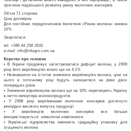
прогнози подальшого розвитку ринку молочних консервів.
Об’єм 71 сторінка
Ціна договірна
Для постійних передплатників бюлетеня «Ринок молока» знижка
10%.
Звертатися:
tel: +380 44 258 2502
e-mail: info@infagro.com.ua
Коротко про головне
• В Україні продовжує загострюватися дефіцит молока, у 2008
році його виробництво впало ще на 4,1%
• Незважаючи на істотне зниження виробництва молока, ціни на
нього в поточному році будуть залишатися на рівні двох
попередніх років
• Зниження виробництва молока ще на 10% перетворить Україну
в нетто-імпортера молокопродуктів
• У 2008 році виробниками молочних консервів досягнуто
рекордно високого випуску продукції
• У виробництві молочних консервів все більше
використовуються немолочні компоненти
• Українські підприємства змінюють традиційну упаковку для
згущеного молока