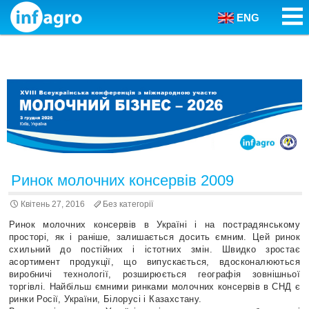
ENG
Skip to content
Ринок молочних консервів 2009
Квітень 27, 2016
Без категорії
Ринок молочних консервів в Україні і на пострадянському
просторі, як і раніше, залишається досить ємним. Цей ринок
схильний до постійних і істотних змін. Швидко зростає
асортимент продукції, що випускається, вдосконалюються
виробничі технології, розширюється географія зовнішньої
торгівлі. Найбільш ємними ринками молочних консервів в СНД є
ринки Росії, України, Білорусі і Казахстану.