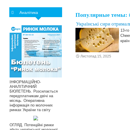
Аналітика
Популярные темы: #
Українські сири отримал
13-го
Chees
країн
Листопад 15, 2025
ІНФОРМАЦІЙНО-
АНАЛІТИЧНИЙ
БЮЛЕТЕНЬ. Розсилається
передплатникам двічі на
місяць. Оперативна
інформація по молочних
ринках України та світу
ОГЛЯД. Потенційні ринки
збуту української молочної