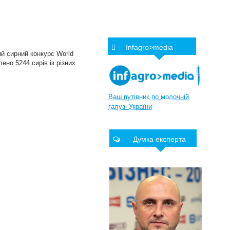
Infagro>media
ий сирний конкурс World
ено 5244 сирів із різних
Ваш
путівник
по
молочній
галузі
України
Думка експерта