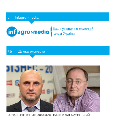
Infagro>media
Ваш
путівник
по
молочній
галузі
України
Думка експерта
ВАСИЛЬ ВІНТОНЯК, директор
ВАДИМ ЧАГАРОВСЬКИЙ,