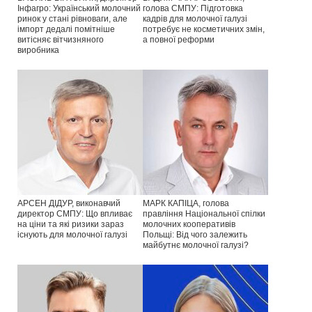
Інфагро: Український молочний
голова СМПУ: Підготовка
ринок у стані рівноваги, але
кадрів для молочної галузі
імпорт дедалі помітніше
потребує не косметичних змін,
витісняє вітчизняного
а повної реформи
виробника
АРСЕН ДІДУР, виконавчий
МАРК КАПІЦА, голова
директор СМПУ: Що впливає
правління Національної спілки
на ціни та які ризики зараз
молочних кооперативів
існують для молочної галузі
Польщі: Від чого залежить
майбутнє молочної галузі?