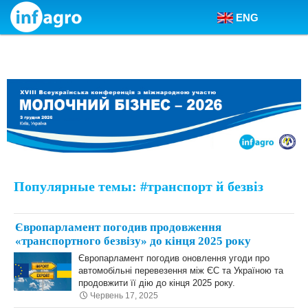
ENG
Skip to content
Популярные темы: #транспорт й безвіз
Європарламент погодив продовження
«транспортного безвізу» до кінця 2025 року
Європарламент погодив оновлення угоди про
автомобільні перевезення між ЄС та Україною та
продовжити її дію до кінця 2025 року.
Червень 17, 2025