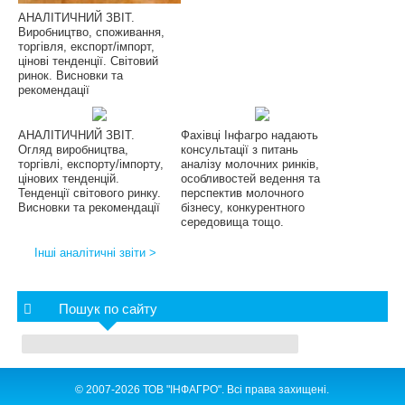
АНАЛІТИЧНИЙ ЗВІТ.
Виробництво, споживання,
торгівля, експорт/імпорт,
цінові тенденції. Світовий
ринок. Висновки та
рекомендації
АНАЛІТИЧНИЙ ЗВІТ.
Фахівці Інфагро надають
Огляд виробництва,
консультації з питань
торгівлі, експорту/імпорту,
аналізу молочних ринків,
цінових тенденцій.
особливостей ведення та
Тенденції світового ринку.
перспектив молочного
Висновки та рекомендації
бізнесу, конкурентного
середовища тощо.
Інші аналітичні звіти >
Пошук по сайту
© 2007-2026 ТОВ "ІНФАГРО". Всі права захищені.