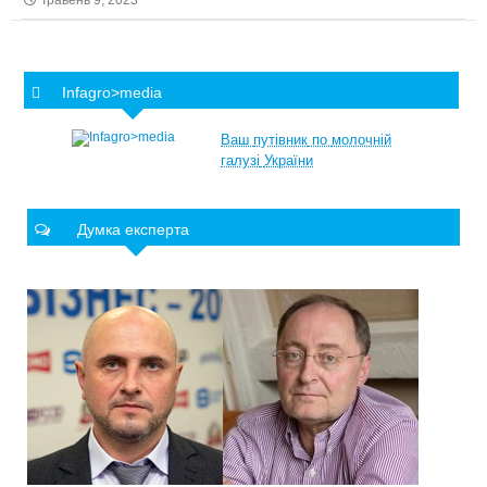
Травень 9, 2023
Infagro>media
Ваш
путівник
по
молочній
галузі
України
Думка експерта