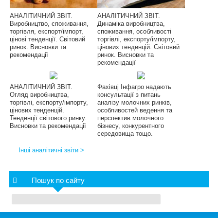
АНАЛІТИЧНИЙ ЗВІТ.
АНАЛІТИЧНИЙ ЗВІТ.
Виробництво, споживання,
Динаміка виробництва,
торгівля, експорт/імпорт,
споживання, особливості
цінові тенденції. Світовий
торгівлі, експорту/імпорту,
ринок. Висновки та
цінових тенденцій. Світовий
рекомендації
ринок. Висновки та
рекомендації
АНАЛІТИЧНИЙ ЗВІТ.
Фахівці Інфагро надають
Огляд виробництва,
консультації з питань
торгівлі, експорту/імпорту,
аналізу молочних ринків,
цінових тенденцій.
особливостей ведення та
Тенденції світового ринку.
перспектив молочного
Висновки та рекомендації
бізнесу, конкурентного
середовища тощо.
Інші аналітичні звіти >
Пошук по сайту