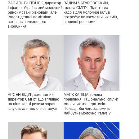
ВАСИЛЬ ВІНТОНЯК, директор
ВАДИМ ЧАГАРОВСЬКИЙ,
Інфагро: Український молочний
голова СМПУ: Підготовка
ринок у стані рівноваги, але
кадрів для молочної галузі
імпорт дедалі помітніше
потребує не косметичних змін,
витісняє вітчизняного
а повної реформи
виробника
АРСЕН ДІДУР, виконавчий
МАРК КАПІЦА, голова
директор СМПУ: Що впливає
правління Національної спілки
на ціни та які ризики зараз
молочних кооперативів
існують для молочної галузі
Польщі: Від чого залежить
майбутнє молочної галузі?