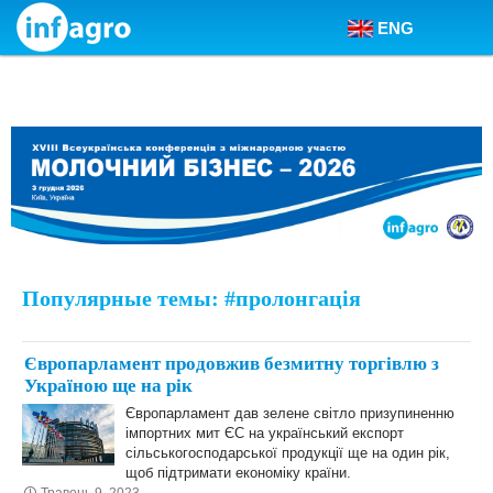
ENG
Skip to content
Популярные темы: #пролонгація
Європарламент продовжив безмитну торгівлю з
Україною ще на рік
Європарламент дав зелене світло призупиненню
імпортних мит ЄС на український експорт
сільськогосподарської продукції ще на один рік,
щоб підтримати економіку країни.