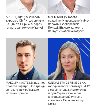
АРСЕН ДІДУР, виконавчий
МАРК КАПІЦА, голова
директор СМПУ: Що впливає
правління Національної спілки
на ціни та які ризики зараз
молочних кооперативів
існують для молочної галузі
Польщі: Від чого залежить
майбутнє молочної галузі?
МАКСИМ ФАСТЄЄВ, партнер
ЄЛИЗАВЕТА СВЯТКІВСЬКА,
проектів Інфагро: Про тренди
координаторка Комітету СМПУ
світового та українського
з євроінтеграції: Як молочна
молочних ринків
галузь України вже зараз
готується до майбутнього
членства в Європейському
Союзі