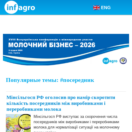
ENG
Skip to content
Популярные темы: #посередник
Мінсільгосп РФ оголосив про намір скоротити
кількість посередників між виробниками і
переробниками молока
Мінсільгосп РФ виступає за скорочення числа
посередників між виробниками і переробниками
молока для нормалізації ситуації на молочному