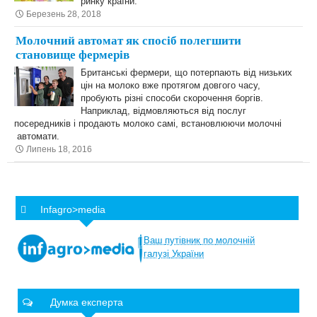
ринку країни.
Березень 28, 2018
Молочний автомат як спосіб полегшити
становище фермерів
Британські фермери, що потерпають від низьких
цін на молоко вже протягом довгого часу,
пробують різні способи скорочення боргів.
Наприклад, відмовляються від послуг
посередників і продають молоко самі, встановлюючи молочні
автомати.
Липень 18, 2016
Infagro>media
Ваш
путівник
по
молочній
галузі
України
Думка експерта