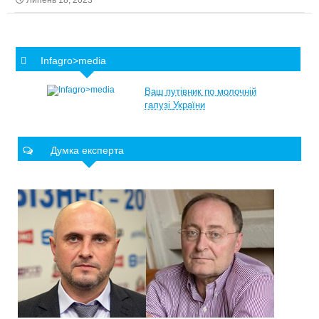
Липень 18, 2023
Infagro>media
Ваш
путівник
по
молочній
галузі
України
Думка експерта