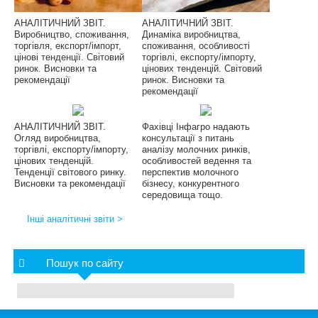
АНАЛІТИЧНИЙ ЗВІТ.
АНАЛІТИЧНИЙ ЗВІТ.
Виробництво, споживання,
Динаміка виробництва,
торгівля, експорт/імпорт,
споживання, особливості
цінові тенденції. Світовий
торгівлі, експорту/імпорту,
ринок. Висновки та
цінових тенденцій. Світовий
рекомендації
ринок. Висновки та
рекомендації
АНАЛІТИЧНИЙ ЗВІТ.
Фахівці Інфагро надають
Огляд виробництва,
консультації з питань
торгівлі, експорту/імпорту,
аналізу молочних ринків,
цінових тенденцій.
особливостей ведення та
Тенденції світового ринку.
перспектив молочного
Висновки та рекомендації
бізнесу, конкурентного
середовища тощо.
Інші аналітичні звіти >
Пошук по сайту