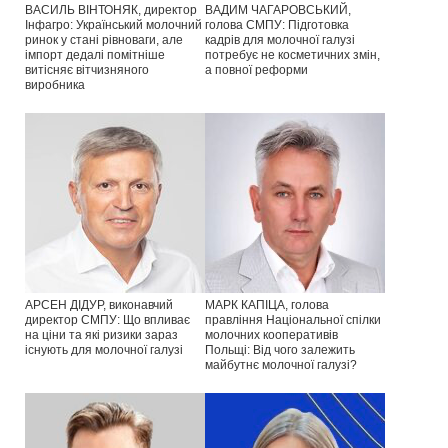
ВАСИЛЬ ВІНТОНЯК, директор
ВАДИМ ЧАГАРОВСЬКИЙ,
Інфагро: Український молочний
голова СМПУ: Підготовка
ринок у стані рівноваги, але
кадрів для молочної галузі
імпорт дедалі помітніше
потребує не косметичних змін,
витісняє вітчизняного
а повної реформи
виробника
АРСЕН ДІДУР, виконавчий
МАРК КАПІЦА, голова
директор СМПУ: Що впливає
правління Національної спілки
на ціни та які ризики зараз
молочних кооперативів
існують для молочної галузі
Польщі: Від чого залежить
майбутнє молочної галузі?