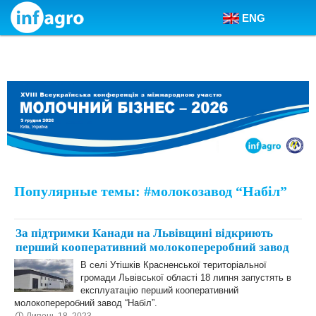
ENG
Skip to content
Популярные темы: #молокозавод “Набіл”
За підтримки Канади на Львівщині відкриють
перший кооперативний молокопереробний завод
В селі Утішків Красненської територіальної
громади Львівської області 18 липня запустять в
експлуатацію перший кооперативний
молокопереробний завод “Набіл”.