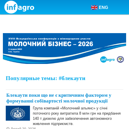
ENG
Skip to content
Популярные темы: #блекаути
Блекаути поки що не є критичним фактором у
формуванні собівартості молочної продукції
Група компаній «Молочний альянс» у січні
поточного року витратила 8 млн грн на придбання
140 т дизелю для забезпечення автономного
живлення підприємств.