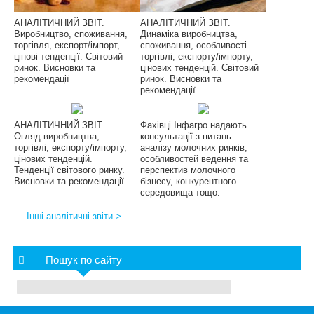
АНАЛІТИЧНИЙ ЗВІТ.
АНАЛІТИЧНИЙ ЗВІТ.
Виробництво, споживання,
Динаміка виробництва,
торгівля, експорт/імпорт,
споживання, особливості
цінові тенденції. Світовий
торгівлі, експорту/імпорту,
ринок. Висновки та
цінових тенденцій. Світовий
рекомендації
ринок. Висновки та
рекомендації
АНАЛІТИЧНИЙ ЗВІТ.
Фахівці Інфагро надають
Огляд виробництва,
консультації з питань
торгівлі, експорту/імпорту,
аналізу молочних ринків,
цінових тенденцій.
особливостей ведення та
Тенденції світового ринку.
перспектив молочного
Висновки та рекомендації
бізнесу, конкурентного
середовища тощо.
Інші аналітичні звіти >
Пошук по сайту