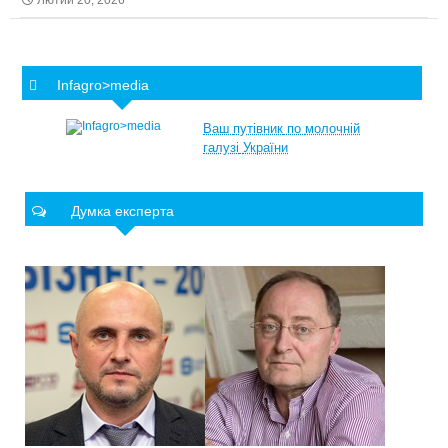
Лютий 20, 2026
Infagro>media
Ваш
путівник
по
молочній
галузі
України
Думка експерта