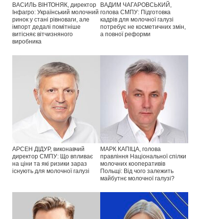
ВАСИЛЬ ВІНТОНЯК, директор
ВАДИМ ЧАГАРОВСЬКИЙ,
Інфагро: Український молочний
голова СМПУ: Підготовка
ринок у стані рівноваги, але
кадрів для молочної галузі
імпорт дедалі помітніше
потребує не косметичних змін,
витісняє вітчизняного
а повної реформи
виробника
АРСЕН ДІДУР, виконавчий
МАРК КАПІЦА, голова
директор СМПУ: Що впливає
правління Національної спілки
на ціни та які ризики зараз
молочних кооперативів
існують для молочної галузі
Польщі: Від чого залежить
майбутнє молочної галузі?