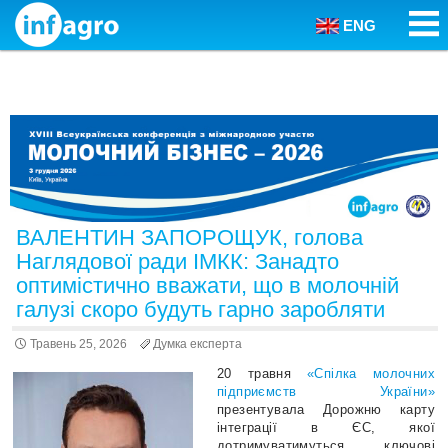
ENG
Skip to content
ВАЛЕНТИН ЗАПОРОЩУК, голова
Наглядової ради ІМКК: Занадто
оптимістично вважати, що в молочній
галузі скоро будуть гарно заробляти
Травень 25, 2026
Думка експерта
20 травня
«Спілка молочних
підприємств України»
презентувала Дорожню карту
інтеграції в ЄС, якої
дотримуватимуться ключові