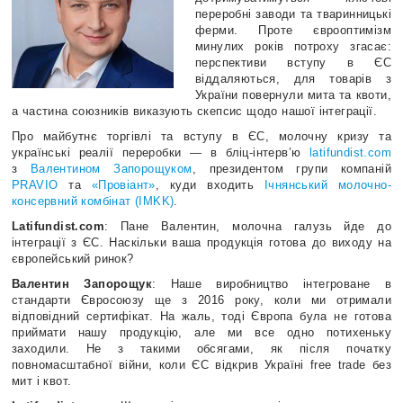
переробні заводи та тваринницькі
ферми. Проте єврооптимізм
минулих років потроху згасає:
перспективи вступу в ЄС
віддаляються, для товарів з
України повернули мита та квоти,
а частина союзників виказують скепсис щодо нашої інтеграції.
Про майбутнє торгівлі та вступу в ЄС, молочну кризу та
українські реалії переробки — в бліц-інтерв’ю
latifundist.com
з
Валентином Запорощуком
, президентом групи компаній
PRAVIO
та
«Провіант»
, куди входить
Ічнянський молочно-
консервний комбінат (IMKK)
.
Latifundist.com
: Пане Валентин, молочна галузь йде до
інтеграції з ЄС. Наскільки ваша продукція готова до виходу на
європейський ринок?
Валентин Запорощук
: Наше виробництво інтегроване в
стандарти Євросоюзу ще з 2016 року, коли ми отримали
відповідний сертифікат. На жаль, тоді Європа була не готова
приймати нашу продукцію, але ми все одно потихеньку
заходили. Не з такими обсягами, як після початку
повномасштабної війни, коли ЄС відкрив Україні free trade без
мит і квот.