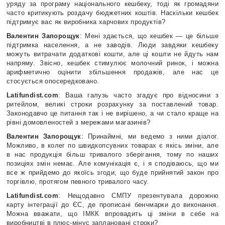
уряду за програму національного кешбеку, тоді як громадяни
часто критикують роздачу бюджетних коштів. Наскільки кешбек
підтримує вас як виробника харчових продуктів?
Валентин Запорощук
: Мені здається, що кешбек — це більше
підтримка населення, а не заводів. Люди завдяки кешбеку
можуть витрачати додаткові кошти, але ці кошти не йдуть нам
напряму. Звісно, кешбек стимулює молочний ринок, і можна
арифметично оцінити збільшення продажів, але нас це
стосується опосередковано.
Latifundist.com
: Ваша галузь часто згадує про відносини з
ритейлом, великі строки розрахунку за поставлений товар.
Законодавчо це питання так і не вирішено, а чи стало краще на
рівні домовленостей з мережами магазинів?
Валентин Запорощук
: Принаймні, ми ведемо з ними діалог.
Можливо, в колег по швидкопсувних товарах є якісь зміни, але
в нас продукція більш тривалого зберігання, тому по наших
позиціях змін немає. Але комунікація є, і я сподіваюсь, що ми
все ж прийдемо до якоїсь згоди, що буде прийнятий закон про
торгівлю, протягом певного тривалого часу.
Latifundist.com
: Нещодавно СМПУ презентувала дорожню
карту інтеграції до ЄС, де прописані бенчмарки до виконання.
Можна вважати, що ІМКК впровадить ці зміни в себе на
виробництві в плюс-мінус заплановані строки?