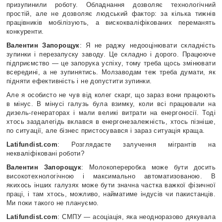
призупинили роботу. Обладнання дозволяє технологічний
простій, але не дозволяє людський фактор: за кілька тижнів
працівників мобілізують, а вискокваліфікованих переманять
конкуренти.
Валентин Запорощук
: Я не раджу недооцінювати складність
зупинки і перезапуску заводу. Це складно і дорого. Працююче
підприємство — це запорука успіху, тому треба щось змінювати
всередині, а не зупинятись. Молзаводам теж треба думати, як
підняти ефективність і не допустити зупинки.
Але я особисто не чув від колег скарг, що зараз вони працюють
в мінус. В мінусі галузь була взимку, коли всі працювали на
дизель-генераторах і мали великі витрати на енергоносії. Тоді
хтось заздалегідь вклався в енергонезалежність, хтось пізніше,
по ситуації, але бізнес пристосувався і зараз ситуація краща.
Latifundist.com
: Розглядаєте залучення мігрантів на
некваліфіковані роботи?
Валентин Запорощук
: Молокопереробка може бути досить
високотехнологічною і максимально автоматизованою. В
якихось інших галузях може бути значна частка важкої фізичної
праці, і там хтось, можливо, найматиме індусів чи пакистанців.
Ми поки такого не плануємо.
Latifundist.com
: СМПУ — асоціація, яка неодноразово дякувала