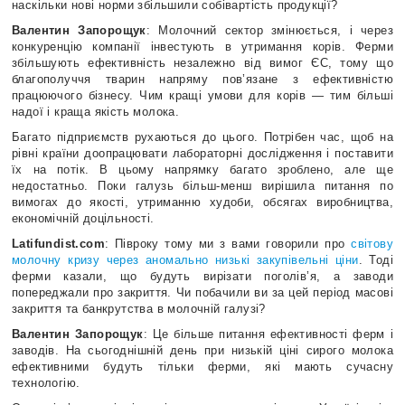
наскільки нові норми збільшили собівартість продукції?
Валентин Запорощук
: Молочний сектор змінюється, і через
конкуренцію компанії інвестують в утримання корів. Ферми
збільшують ефективність незалежно від вимог ЄС, тому що
благополуччя тварин напряму пов’язане з ефективністю
працюючого бізнесу. Чим кращі умови для корів — тим більші
надої і краща якість молока.
Багато підприємств рухаються до цього. Потрібен час, щоб на
рівні країни доопрацювати лабораторні дослідження і поставити
їх на потік. В цьому напрямку багато зроблено, але ще
недостатньо. Поки галузь більш-менш вирішила питання по
вимогах до якості, утриманню худоби, обсягах виробництва,
економічній доцільності.
Latifundist.com
: Півроку тому ми з вами говорили про
світову
молочну кризу через аномально низькі закупівельні ціни
. Тоді
ферми казали, що будуть вирізати поголів’я, а заводи
попереджали про закриття. Чи побачили ви за цей період масові
закриття та банкрутства в молочній галузі?
Валентин Запорощук
: Це більше питання ефективності ферм і
заводів. На сьогоднішній день при низькій ціні сирого молока
ефективними будуть тільки ферми, які мають сучасну
технологію.