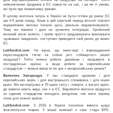
забезпечення продажів в ЄС повністю на нас, і це не ті умови,
які були при безмитному режимі.
В цілому молочна галузь в Україні не була готова до ринку ЄС
ще 4-5 років назад. Лише в цей короткий період вільної торгівлі
переробники молока почали щось реально модернізовувати.
Тому ми повинні і далі не зупиняти інтеграцію. Зроблений
великий обсяг роботи, і треба просто продовжувати виконувати
«домашнє завдання», поступово приводити свій ринок до вимог
ЄС.
Latifundist.com
: Чи вірно, що інвестиції і впровадження
євростандартів тягне за собою ріст собівартості вашої
продукції? Тобто можна робити дешевше і продавати в
пострадянські країни, а якщо робити за європейським
стандартом — можна випасти по ціні з неєвропейських ринків?
Валентин Запорощук
: У нас стандарти однакові і для
європейських країн, і для внутрішнього споживача, і для інших
країн. Ми експортуємо в 70 країн світу і, повірте, є багато країн,
де вимоги навіть вищі, ніж є в ЄС. Виробляти молочні продукти
за єдиним стандартом виходить вигідніше, ніж мати окрему
лінію для кожної країни.
Latifundist.com
: З 2026 в Україні посилено вимоги щодо
благополуччя тварин. У вашої компанії є своє стадо ВРХ,