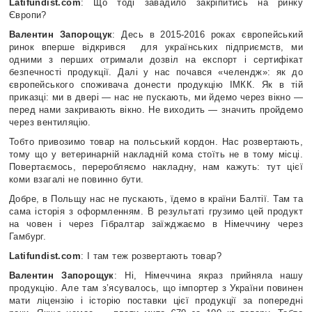
Latifundist.com
: Що тоді завадило закріпитись на ринку
Європи?
Валентин Запорощук
: Десь в 2015-2016 роках європейський
ринок вперше відкрився для українських підприємств, ми
одними з перших отримали дозвіл на експорт і сертифікат
безпечності продукції. Далі у нас почався «челендж»: як до
європейського споживача донести продукцію ІМКК. Як в тій
приказці: ми в двері — нас не пускають, ми йдемо через вікно —
перед нами закривають вікно. Не виходить — значить пройдемо
через вентиляцію.
Тобто привозимо товар на польський кордон. Нас розвертають,
тому що у ветеринарній накладній кома стоїть не в тому місці.
Повертаємось, переробляємо накладну, нам кажуть: тут цієї
коми взагалі не повинно бути.
Добре, в Польщу нас не пускають, їдемо в країни Балтії. Там та
сама історія з оформленням. В результаті грузимо цей продукт
на човен і через Гібралтар заїжджаємо в Німеччину через
Гамбург.
Latifundist.com
: І там теж розвертають товар?
Валентин Запорощук
: Ні, Німеччина якраз прийняла нашу
продукцію. Але там з’ясувалось, що імпортер з України повинен
мати ліцензію і історію поставки цієї продукції за попередні