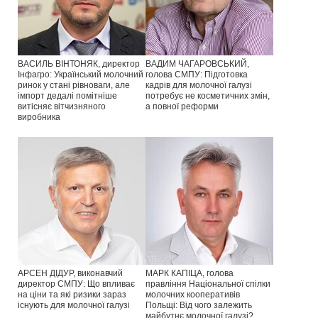
ВАСИЛЬ ВІНТОНЯК, директор
ВАДИМ ЧАГАРОВСЬКИЙ,
Інфагро: Український молочний
голова СМПУ: Підготовка
ринок у стані рівноваги, але
кадрів для молочної галузі
імпорт дедалі помітніше
потребує не косметичних змін,
витісняє вітчизняного
а повної реформи
виробника
АРСЕН ДІДУР, виконавчий
МАРК КАПІЦА, голова
директор СМПУ: Що впливає
правління Національної спілки
на ціни та які ризики зараз
молочних кооперативів
існують для молочної галузі
Польщі: Від чого залежить
майбутнє молочної галузі?