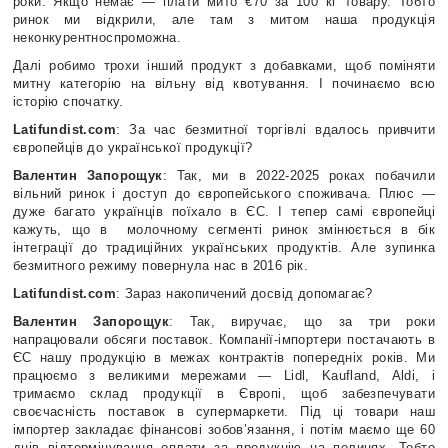
роки. Якщо немає — плати мито €70 за 100 кг товару. Тобто
ринок ми відкрили, але там з митом наша продукція
неконкурентноспроможна.
Далі робимо трохи інший продукт з добавками, щоб поміняти
митну категорію на вільну від квотування. І починаємо всю
історію спочатку.
Latifundist.com
: За час безмитної торгівлі вдалось привчити
європейців до української продукції?
Валентин Запорощук
: Так, ми в 2022-2025 роках побачили
вільний ринок і доступ до європейського споживача. Плюс —
дуже багато українців поїхало в ЄС. І тепер самі європейці
кажуть, що в молочному сегменті ринок змінюється в бік
інтеграції до традиційних українських продуктів. Але зупинка
безмитного режиму повернула нас в 2016 рік.
Latifundist.com
: Зараз накопичений досвід допомагає?
Валентин Запорощук
: Так, виручає, що за три роки
напрацювали обсяги поставок. Компанії-імпортери постачають в
ЄС нашу продукцію в межах контрактів попередніх років. Ми
працюємо з великими мережами — Lidl, Kaufland, Aldi, і
тримаємо склад продукції в Європі, щоб забезпечувати
своєчасність поставок в супермаркети. Під ці товари наш
імпортер закладає фінансові зобов’язання, і потім маємо ще 60
днів відтермінування оплати за продукцію на полицях. Тобто