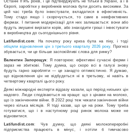
Останні п’ять років, і це підтверджують не тільки в Україні, а і в
Європі, заробітки у виробників молока були досить високими. За
цей час треба було інвестувати, вкладатися в ефективність.
Тому стадо якщо і скорочується, то саме в неефективних
фермах. І питання модернізації для них залишається: вони або
будуть змушені вирізати корів, або знаходити гроші і інвестувати
в виробництва до сьогоднішнього рівня.
Latifundist.com
: На початку року криза була на піку, і тоді
обіцяли відновлення цін з третього кварталу 2026 року
. Прогноз
збувається, чи це більше заспокійливі слова для ринку?
Валентин Запорощук
: Я повторюю: ефективні сучасні ферми і
зараз не збиткові. Тому думка, що скоро всі в галузі знову
будуть гарно заробляти — це занадто оптимістично. Я думаю,
що відновлення цін не відбудеться ні в третьому, ні навіть в
четвертому кварталі цього року.
Деякі міжнародні експерти відразу казали, що період низьких цін
надовго. Люди сподіваються на краще: що з цінами на молоко,
що із закінченням війни. В 2022 році теж чекали закінчення війни
через кілька місяців. Я тоді казав, що це на роки. Тому треба
готуватися, що і в наступному році ринок молока може не
відновитися.
Latifundist.com
: Чув думку, що деякі молокопереробні
підприємства працюють в мінус, і хотіли б тимчасово