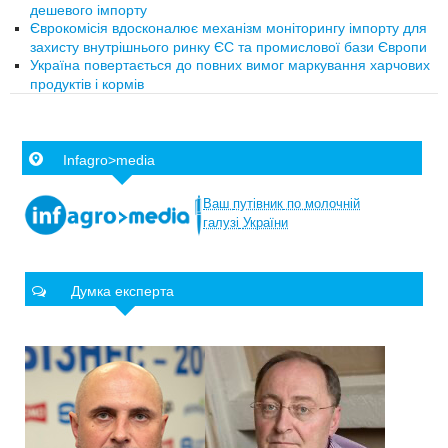
дешевого імпорту
Єврокомісія вдосконалює механізм моніторингу імпорту для
захисту внутрішнього ринку ЄС та промислової бази Європи
Україна повертається до повних вимог маркування харчових
продуктів і кормів
Infagro>media
Ваш
путівник
по
молочній
галузі
України
Думка експерта