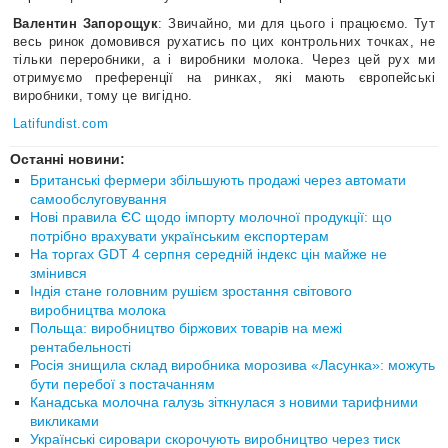
Валентин Запорощук
: Звичайно, ми для цього і працюємо. Тут
весь ринок домовився рухатись по цих контрольних точках, не
тільки переробники, а і виробники молока. Через цей рух ми
отримуємо преференції на ринках, які мають європейські
виробники, тому це вигідно.
Latifundist.com
Останні новини:
Британські фермери збільшують продажі через автомати
самообслуговування
Нові правила ЄС щодо імпорту молочної продукції: що
потрібно врахувати українським експортерам
На торгах GDT 4 серпня середній індекс цін майже не
змінився
Індія стане головним рушієм зростання світового
виробництва молока
Польща: виробництво біржових товарів на межі
рентабельності
Росія знищила склад виробника морозива «Ласунка»: можуть
бути перебої з постачанням
Канадська молочна галузь зіткнулася з новими тарифними
викликами
Українські сировари скорочують виробництво через тиск