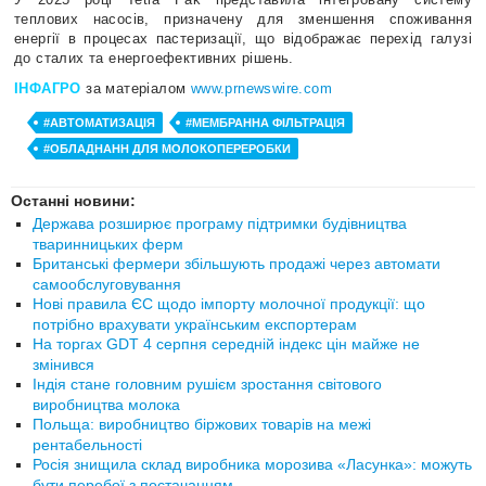
теплових насосів, призначену для зменшення споживання
енергії в процесах пастеризації, що відображає перехід галузі
до сталих та енергоефективних рішень.
ІНФАГРО
за матеріалом
www.prnewswire.com
#АВТОМАТИЗАЦІЯ
#МЕМБРАННА ФІЛЬТРАЦІЯ
#ОБЛАДНАНН ДЛЯ МОЛОКОПЕРЕРОБКИ
Останні новини:
Держава розширює програму підтримки будівництва
тваринницьких ферм
Британські фермери збільшують продажі через автомати
самообслуговування
Нові правила ЄС щодо імпорту молочної продукції: що
потрібно врахувати українським експортерам
На торгах GDT 4 серпня середній індекс цін майже не
змінився
Індія стане головним рушієм зростання світового
виробництва молока
Польща: виробництво біржових товарів на межі
рентабельності
Росія знищила склад виробника морозива «Ласунка»: можуть
бути перебої з постачанням