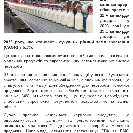
молокоперер
обки зросте з
12,4 мільярда
доларів у
2026 році до
19,1 мільярда
доларів до
2033 року, що становить сукупний річний темп зростання
(CAGR) у 6,3%.
Це зростання в основному зумовлене збільшенням споживання
молочних продуктів та впровадженням автоматизованих систем
переробки.
Збільшення споживання молочної продукції у світі, обумовлене
зростанням населення та урбанізацією, є значним фактором, що
стимулює попит на сучасне обладнання для переробки молочної
продукції. Рідке молоко та оброблене молоко становлять
близько 34% ринкового попиту, що підкреслює необхідність
стабільних виробничих потужностей, розрахованих на великі
обсяги.
Суворі правила безпечності харчових продуктів, що
впроваджуються урядами та регуляторними органами,
вимагають модернізації підприємств з переробки молочної
продукції. Наприклад, стандарти пастеризації FDA та PMO