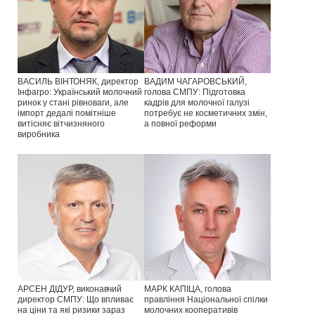
ВАСИЛЬ ВІНТОНЯК, директор
ВАДИМ ЧАГАРОВСЬКИЙ,
Інфагро: Український молочний
голова СМПУ: Підготовка
ринок у стані рівноваги, але
кадрів для молочної галузі
імпорт дедалі помітніше
потребує не косметичних змін,
витісняє вітчизняного
а повної реформи
виробника
АРСЕН ДІДУР, виконавчий
МАРК КАПІЦА, голова
директор СМПУ: Що впливає
правління Національної спілки
на ціни та які ризики зараз
молочних кооперативів