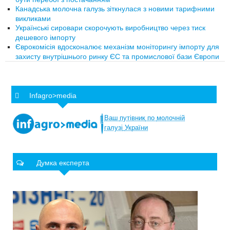
Канадська молочна галузь зіткнулася з новими тарифними
викликами
Українські сировари скорочують виробництво через тиск
дешевого імпорту
Єврокомісія вдосконалює механізм моніторингу імпорту для
захисту внутрішнього ринку ЄС та промислової бази Європи
Infagro>media
Ваш
путівник
по
молочній
галузі
України
Думка експерта