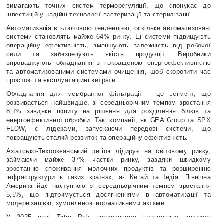
вимагають точних систем терморегуляції, що спонукає до
інвестицій у надійні технології пастеризації та стерилізації.
Автоматизація є ключовою тенденцією, оскільки автоматизовані
системи становлять майже 64% ринку. Ці системи підвищують
операційну ефективність, зменшують залежність від робочої
сили та забезпечують якість продукції. Виробники
впроваджують обладнання з покращеною енергоефективністю
та автоматизованими системами очищення, щоб скоротити час
простою та експлуатаційні витрати.
Обладнання для мембранної фільтрації – це сегмент, що
розвивається найшвидше, зі середньорічним темпом зростання
8,1% завдяки попиту на рішення для розділення білків та
енергоефективної обробки. Такі компанії, як GEA Group та SPX
FLOW, є лідерами, запускаючи передові системи, що
покращують сталий розвиток та операційну ефективність.
Азіатсько-Тихоокеанський регіон лідирує на світовому ринку,
займаючи майже 37% частки ринку, завдяки швидкому
зростанню споживання молочних продуктів та розширенню
інфраструктури в таких країнах, як Китай та Індія. Північна
Америка йде наступною зі середньорічним темпом зростання
5,5%, що підтримується досягненнями в автоматизації та
модернізацією, зумовленою нормативними актами.
У 2025 році Tetra Pak представила інтегровану систему