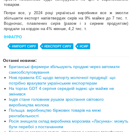
товаром.
Попри все, у 2024 році українські виробники все ж змогли
збільшити експорт
напівтвердих сирів на 9% майже до 7 тис. т.
Водночас, плавлених сирів (разом і з сирним продуктом)
продали за кордон на 4% менше, 4,2 тис. т.
ІНФАГРО
#ІМПОРТ СИРУ
#ЕКСПОРТ СИРУ
#СИР
Останні новини:
Британські фермери збільшують продажі через автомати
самообслуговування
Нові правила ЄС щодо імпорту молочної продукції: що
потрібно врахувати українським експортерам
На торгах GDT 4 серпня середній індекс цін майже не
змінився
Індія стане головним рушієм зростання світового
виробництва молока
Польща: виробництво біржових товарів на межі
рентабельності
Росія знищила склад виробника морозива «Ласунка»: можуть
бути перебої з постачанням