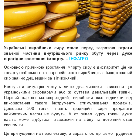
Українські виробники сиру стали перед загрозою втрати
значної частини
внутрішнього ринку збуту через дуже
вірогідне зростання імпорту. –
ІНФАГРО
Основною причиною зростання імпорту сиру є диспаритет цін на
товар українського та європейського виробництва. Імпортований
сир значно дешевший за вітчизняний.
Врятувати ситуацію можуть лише два чинники: зниження цін
українськими
сироварами або ж суттєва девальвація гривні.
Перший варіант маловірогідний,
виробники вже відвикли від
використання такого інструменту стимулювання
продажів.
Дешевше 300 грн/кг навіть традиційні сири продавати
найближчим
часом не будуть. А от обвал курсу гривні дуже
навіть може відбутися, зважаючи на війну та поточний стан
економіки.
Це припущення на перспективу, а зараз спостерігаємо грудневе