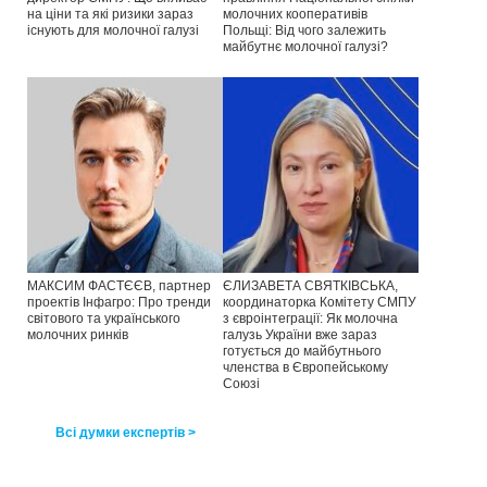
на ціни та які ризики зараз
молочних кооперативів
існують для молочної галузі
Польщі: Від чого залежить
майбутнє молочної галузі?
МАКСИМ ФАСТЄЄВ, партнер
ЄЛИЗАВЕТА СВЯТКІВСЬКА,
проектів Інфагро: Про тренди
координаторка Комітету СМПУ
світового та українського
з євроінтеграції: Як молочна
молочних ринків
галузь України вже зараз
готується до майбутнього
членства в Європейському
Союзі
Всі думки експертів >