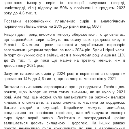
зростання
імпорту сирів із категорії сичужних (тверді,
напівтверді, білі) відразу на 50% у
порівнянні з груднем 2023
року до 4,6 тис. т.
Поставки європейських плавлених
сирів в аналогічному
порівнянні збільшились на 28% до рівня понад 500 т.
Якщо і далі тренд високого імпорту збережеться, то це означає,
що європейські сири займуть половину всіх продажів сиру в
Україні. Хочеться трохи заспокоїти українських сироварів
загальними цифрами торгівлі за весь 2024 рік. Були і гірші часи.
Імпорт сичужних сирів збільшився в минулому році лише на 11%
до 29 тис. т, це поки що майже на третину менше, ніж в
довоєнному 2021 році.
Закупки плавлених сирів у 2024 році в порівнянні з попереднім
зросли на 14% до 4,6 тис. т, що на чверть менше ніж у 2021.
Загалом вітчизняним сироварам є про що подумати. Треба щось
робити, щоб
імпорт не став таким значним, як це було у 2021
році. Але тоді ще можна було балансувати за рахунок великої
кількості споживачів, а зараз значна їх частина за кордоном,
багато людей в окупації. Виробники можуть, звичайно,
сподіватися на зовнішню торгівлю, але збільшувати експорт
сиру буде вкрай важко. Логістика в пострадянські країни
залишається досить складною і дорогою. На інших ринках
просто неможливо буде конкурувати по ціні з європейським