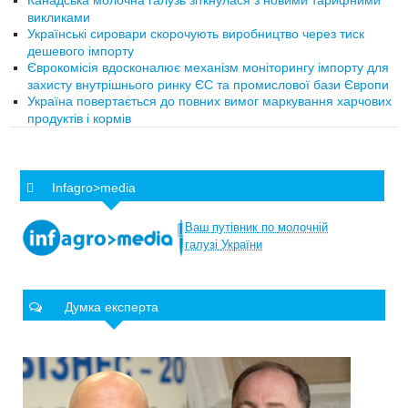
Канадська молочна галузь зіткнулася з новими тарифними
викликами
Українські сировари скорочують виробництво через тиск
дешевого імпорту
Єврокомісія вдосконалює механізм моніторингу імпорту для
захисту внутрішнього ринку ЄС та промислової бази Європи
Україна повертається до повних вимог маркування харчових
продуктів і кормів
Infagro>media
Ваш
путівник
по
молочній
галузі
України
Думка експерта