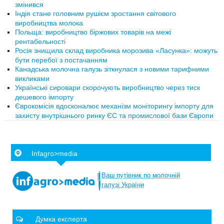
змінився
Індія стане головним рушієм зростання світового
виробництва молока
Польща: виробництво біржових товарів на межі
рентабельності
Росія знищила склад виробника морозива «Ласунка»: можуть
бути перебої з постачанням
Канадська молочна галузь зіткнулася з новими тарифними
викликами
Українські сировари скорочують виробництво через тиск
дешевого імпорту
Єврокомісія вдосконалює механізм моніторингу імпорту для
захисту внутрішнього ринку ЄС та промислової бази Європи
Infagro>media
Ваш
путівник
по
молочній
галузі
України
Думка експерта