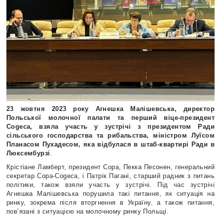
23 жовтня 2023 року Агнешка Малішевська, директор
Польської молочної палати та перший віце-президент
Cogeca, взяла участь у зустрічі з президентом Ради
сільського господарства та рибальства, міністром Луїсом
Планасом Пухадесом, яка відбулася в штаб-квартирі Ради в
Люксембурзі
.
Крістіане Ламберт, президент Copa, Пекка Песонен, генеральний
секретар Copa-Cogeca, і Патрік Пагані, старший радник з питань
політики, також взяли участь у зустрічі. Під час зустрічі
Агнешка Малішевська порушила такі питання, як ситуація на
ринку, зокрема після вторгнення в Україну, а також питання,
пов’язані з ситуацією на молочному ринку Польщі.