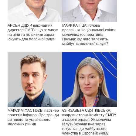
АРСЕН ДІДУР, виконавчий
МАРК КАПІЦА, голова
директор СМПУ: Що впливає
правління Національної спілки
на ціни та які ризики зараз
молочних кооперативів
існують для молочної галузі
Польщі: Від чого залежить
майбутнє молочної галузі?
МАКСИМ ФАСТЄЄВ, партнер
ЄЛИЗАВЕТА СВЯТКІВСЬКА,
проектів Інфагро: Про тренди
координаторка Комітету СМПУ
світового та українського
з євроінтеграції: Як молочна
молочних ринків
галузь України вже зараз
готується до майбутнього
членства в Європейському