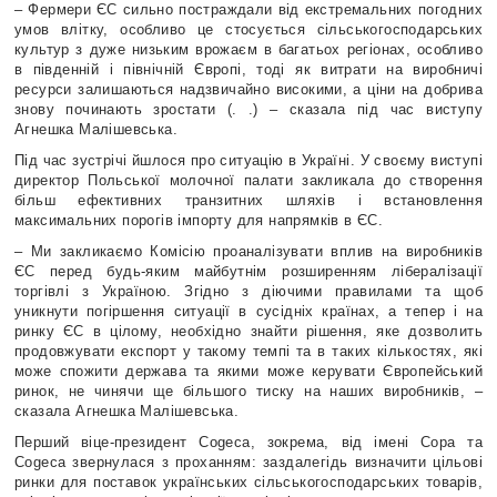
– Фермери ЄС сильно постраждали від екстремальних погодних
умов влітку, особливо це стосується сільськогосподарських
культур з дуже низьким врожаєм в багатьох регіонах, особливо
в південній і північній Європі, тоді як витрати на виробничі
ресурси залишаються надзвичайно високими, а ціни на добрива
знову починають зростати (. .) – сказала під час виступу
Агнешка Малішевська.
Під час зустрічі йшлося про ситуацію в Україні. У своєму виступі
директор Польської молочної палати закликала до створення
більш ефективних транзитних шляхів і встановлення
максимальних порогів імпорту для напрямків в ЄС.
– Ми закликаємо Комісію проаналізувати вплив на виробників
ЄС перед будь-яким майбутнім розширенням лібералізації
торгівлі з Україною. Згідно з діючими правилами та щоб
уникнути погіршення ситуації в сусідніх країнах, а тепер і на
ринку ЄС в цілому, необхідно знайти рішення, яке дозволить
продовжувати експорт у такому темпі та в таких кількостях, які
може спожити держава та якими може керувати Європейський
ринок, не чинячи ще більшого тиску на наших виробників, –
сказала Агнешка Малішевська.
Перший віце-президент Cogeca, зокрема, від імені Copa та
Cogeca звернулася з проханням: заздалегідь визначити цільові
ринки для поставок українських сільськогосподарських товарів,