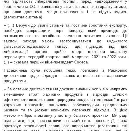
які підлягають лібералізації торгівлі, перед надходженням у
країни-члени ЄС. Повинна існувати система, яка гарантуватиме,
що вони досягнуть місця призначення і не підуть кудись
(депозитна система).
– (…) Беручи до уваги стрімке та постійне зростання експорту,
необхідно запровадити поріг імпорту, який призведе до
автоматичного та негайного введення захисних заходів. Ці
захисні заходи мають застосовуватися до будь-якого
сільськогосподарського товару, що підпадає під дію
лібералізації торгівлі, щойно імпорт протягом кварталу
перевищить середній квартальний імпорт за
2021 та 2022 роки.
(..) – сказала перший віце-президент Cogeca.
Насамкінець була порушена тема, пов’язана з Рамковою
директивою щодо відходів – аспекти, пов’язані з харчовими
продуктами.
– За останнє десятиліття ми досягли значних успіхів у напрямку
зменшення втрат харчових продуктів і відходів шляхом
ефективного використання природних ресурсів і мінімізації втрат
харчових продуктів, одночасно забезпечуючи продовольчу
безпеку та зміцнюючи економіку переробки відходів. З цією
метою ми брали активну участь у багатьох проектах. Ми раді
відзначити, що, незважаючи на амбітність пропозиції, вона
враховує особливості первинного виробництва (обставини, які