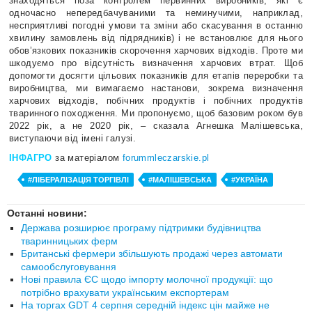
знаходяться поза контролем первинних виробників, які є
одночасно непередбачуваними та неминучими, наприклад,
несприятливі погодні умови та зміни або скасування в останню
хвилину замовлень від підрядників) і не встановлює для нього
обов’язкових показників скорочення харчових відходів. Проте ми
шкодуємо про відсутність визначення харчових втрат. Щоб
допомогти досягти цільових показників для етапів переробки та
виробництва, ми вимагаємо настанови, зокрема визначення
харчових відходів, побічних продуктів і побічних продуктів
тваринного походження. Ми пропонуємо, щоб базовим роком був
2022 рік, а не 2020 рік, – сказала Агнешка Малішевська,
виступаючи від імені галузі.
ІНФАГРО
за матеріалом
forummleczarskie.pl
#ЛІБЕРАЛІЗАЦІЯ ТОРГІВЛІ
#МАЛІШЕВСЬКА
#УКРАЇНА
Останні новини:
Держава розширює програму підтримки будівництва
тваринницьких ферм
Британські фермери збільшують продажі через автомати
самообслуговування
Нові правила ЄС щодо імпорту молочної продукції: що
потрібно врахувати українським експортерам
На торгах GDT 4 серпня середній індекс цін майже не