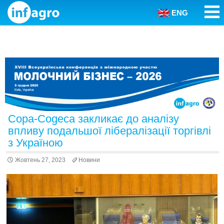
ENG
Skip to content
Copa-Cogeca закликає до аналізу
впливу подальшої лібералізації торгівлі
з Україною
Жовтень 27, 2023
Новини