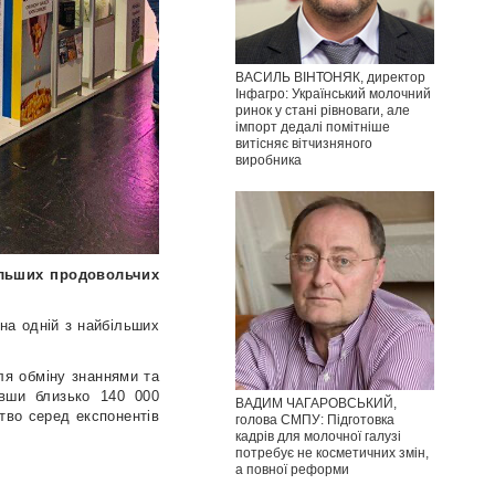
ВАСИЛЬ ВІНТОНЯК, директор
Інфагро: Український молочний
ринок у стані рівноваги, але
імпорт дедалі помітніше
витісняє вітчизняного
виробника
ільших продовольчих
на одній з найбільших
для обміну знаннями та
авши близько 140 000
ВАДИМ ЧАГАРОВСЬКИЙ,
цтво серед експонентів
голова СМПУ: Підготовка
кадрів для молочної галузі
потребує не косметичних змін,
а повної реформи