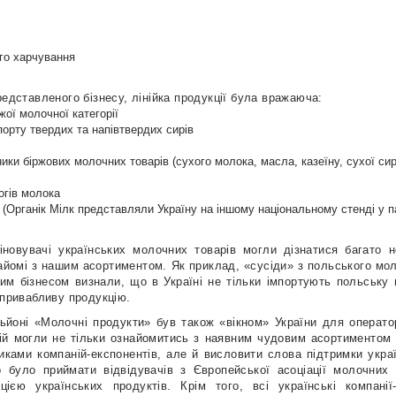
го харчування
редставленого бізнесу, лінійка продукції була вражаюча:
жої молочної категорії
порту твердих та напівтвердих сирів
ики біржових молочних товарів (сухого молока, масла, казеїну, сухої си
огів молока
 (Органік Мілк представляли Україну на іншому національному стенді у п
ціновувачі українських молочних товарів могли дізнатися багато 
знайомі з нашим асортиментом. Як приклад, «сусіди» з польського мо
шим бізнесом визнали, що в Україні не тільки імпортують польську 
 привабливу продукцію.
ьйоні «Молочні продукти» був також «вікном» України для операторі
ій могли не тільки ознайомитись з наявним чудовим асортиментом 
иками компаній-експонентів, але й висловити слова підтримки укра
 було приймати відвідувачів з Європейської асоціації молочних т
ією українських продуктів. Крім того, всі українські компанії