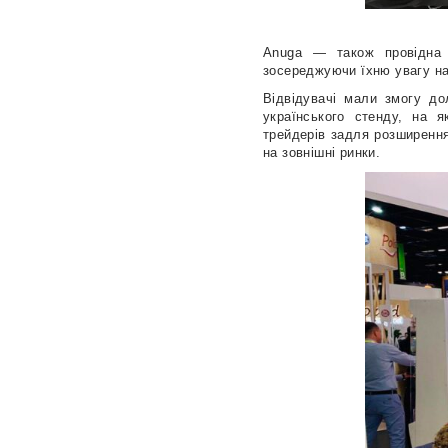
Anuga — також провідна м
зосереджуючи їхню увагу на
Відвідувачі мали змогу до
українського стенду, на 
трейдерів задля розширення
на зовнішні ринки.