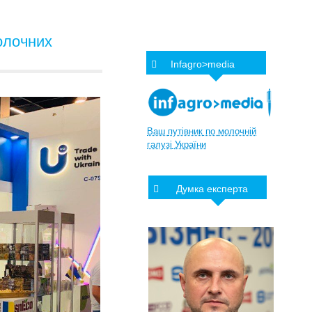
олочних
Infagro>media
Ваш
путівник
по
молочній
галузі
України
Думка експерта