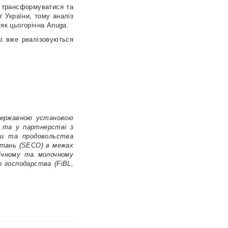
е трансформуватися та
 України, тому аналіз
як цьогорічна Anuga.
кі вже реалізовуються
:
 державною установою
с та у партнерстві з
ики та продовольства
питань (SECO) в межах
нічному та молочному
 господарства (FiBL,