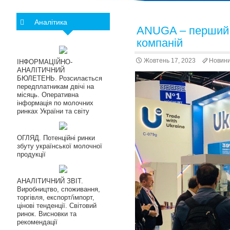
Аналітика
ANUGA – перший в
компаній
Жовтень 17, 2023
Новин
ІНФОРМАЦІЙНО-
АНАЛІТИЧНИЙ
БЮЛЕТЕНЬ. Розсилається
передплатникам двічі на
місяць. Оперативна
інформація по молочних
ринках України та світу
ОГЛЯД. Потенційні ринки
збуту української молочної
продукції
АНАЛІТИЧНИЙ ЗВІТ.
Виробництво, споживання,
торгівля, експорт/імпорт,
цінові тенденції. Світовий
ринок. Висновки та
рекомендації