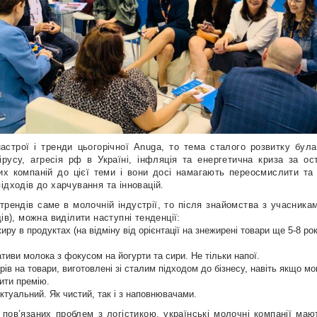
настрої і тренди цьогорічної Anuga, то тема сталого розвитку бу
русу, агресія рф в Україні, інфляція та енергетична криза за ос
их компаній до цієї теми і вони досі намагають переосмислити та
ідходів до харчування та інновацій.
трендів саме в молочній індустрії, то після знайомства з учасникам
ів), можна виділити наступні тенденції:
ру в продуктах (на відміну від орієнтації на знежирені товари ще 5-8 ро
тиви молока з фокусом на йогурти та сири. Не тільки напої.
ів на товари, виготовлені зі сталим підходом до бізнесу, навіть якщо мо
тити премію.
ктуальний. Як чистий, так і з наповнювачами.
 пов’язаних проблем з логістикою, українські молочні компанії ма