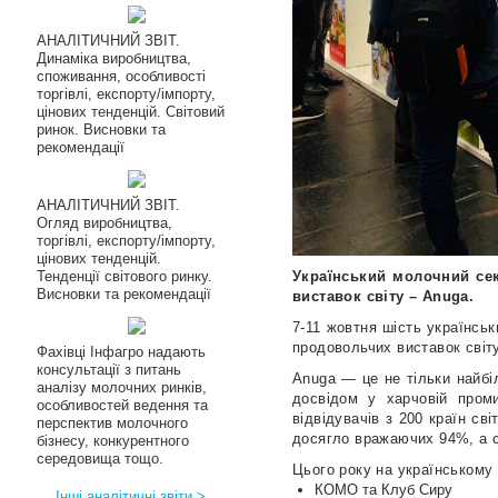
АНАЛІТИЧНИЙ ЗВІТ.
Динаміка виробництва,
споживання, особливості
торгівлі, експорту/імпорту,
цінових тенденцій. Світовий
ринок. Висновки та
рекомендації
АНАЛІТИЧНИЙ ЗВІТ.
Огляд виробництва,
торгівлі, експорту/імпорту,
цінових тенденцій.
Тенденції світового ринку.
Український молочний се
Висновки та рекомендації
виставок світу – Anuga.
7-11 жовтня шість українсь
продовольчих виставок світу
Фахівці Інфагро надають
консультації з питань
Anuga — це не тільки найбіл
аналізу молочних ринків,
досвідом у харчовій пром
особливостей ведення та
відвідувачів з 200 країн св
перспектив молочного
досягло вражаючих 94%, а с
бізнесу, конкурентного
середовища тощо.
Цього року на українському
КОМО та Клуб Сиру
Інші аналітичні звіти >