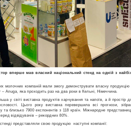
ктор вперше мав власний національний стенд на одній з найб
ких молочних компаній мали змогу демонструвати власну продукцію 
 – Anuga, яка проходить раз на два роки в Кельні, Німеччина.
ьша у світі виставка продуктів харчування та напоїв, а й простір 
исловості. Цього року виставка перевершила всі прогнози, зібр
іту та близько 7900 експонентів з 118 країн. Міжнародне представни
еред відвідувачів – рекордних 80%.
 стенді представляли свою продукцію наступні компанії: