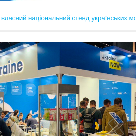
ласний національний стенд українських м
и