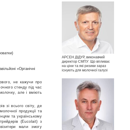
роватки)
АРСЕН ДІДУР, виконавчий
директор СМПУ: Що впливає
на ціни та які ризики зараз
авільйоні «Органічні
існують для молочної галузі
нового, не кажучи про
лочного стенду під час
молочку, але і вміють
в зі всього світу, де
молочної продукції та
їнцям та українському
рейдерів (Eucolait) з
-візитери мали змогу