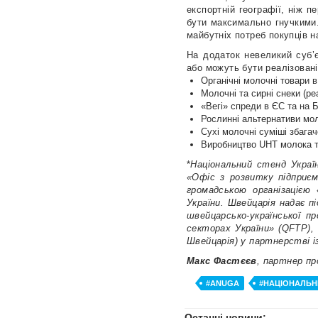
експортній географії, ніж 
бути максимально гнучкими.
майбутніх потреб покупців н
На додаток невеликий суб’є
або можуть бути реалізовані
Органічні молочні товари в
Молочні та сирні снеки (ре
«Вегі» спреди в ЄС та на Б
Рослинні альтернативи мо
Сухі молочні суміші збага
Виробництво UHT молока та
*
Національний стенд Украї
«Офіс з розвитку підприє
громадською організацією
України. Швейцарія надає 
швейцарсько-української 
секторах України» (QFTP),
Швейцарія) у партнерстві 
Макс Фастєєв
, партнер п
#ANUGA
#НАЦІОНАЛЬН
Останні новини: