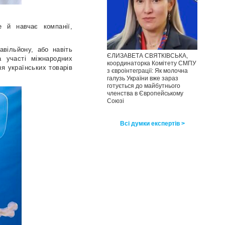
 й навчає компанії,
авільйону, або навіть
ЄЛИЗАВЕТА СВЯТКІВСЬКА,
а участі міжнародних
координаторка Комітету СМПУ
я українських товарів
з євроінтеграції: Як молочна
галузь України вже зараз
готується до майбутнього
членства в Європейському
Союзі
Всі думки експертів >