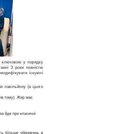
ла ключовою у порядку
танні 3 роки повністю
 модифікувати існуючі
и павільйону (а цього
ків тому). Жир має
ва йде про класичні
ють більше обмежень в