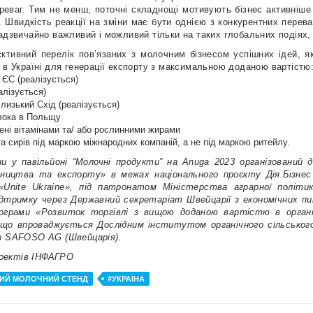
переваг. Тим не менш, поточні складнощі мотивують бізнес активніш
 Швидкість реакції на зміни має бути однією з конкурентних переваг
адзвичайно важливий і можливий тільки на таких глобальних подіях, 
ктивний перелік пов’язаних з молочним бізнесом успішних ідей, я
 в Україні для генерації експорту з максимальною доданою вартістю
 ЄС (реалізується)
алізується)
лизький Схід (реалізується)
лока в Польщу
чені вітамінами та/ або рослинними жирами
 сирів під маркою міжнародних компаній, а не під маркою ритейлу.
ни у павільйоні “Молочні продукти” на Anuga 2023 організований
мництва та експорту» в межах національного проєкту Дія.Бізне
 «Unite Ukraine», під патронатом Міністерства аграрної політ
підтримку через Державний секретаріат Швейцарії з економічних 
програми «Розвиток торгівлі з вищою доданою вартістю в орга
 що впроваджується Дослідним інститутом органічного сільського
із SAFOSO AG (Швейцарія).
роектів ІНФАГРО
ИЙ МОЛОЧНИЙ СТЕНД
#УКРАЇНА