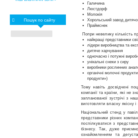
Галичина
Люстдорф
Молокія
Пошук по сайту
Хорольський завод дитячо
Праймснек
Попри невелику кількість п
найкращі представники сві
лідери виробництва та екс
дитяче харчування
одночасно і потужні виробн
унікальні снеки з сиру
виробники рослинних анал
органічні молочні продукти
продукти»)
Тому навіть досвідчені по
компанії та країни, які не 
запланованої зустрічі з на
виготовляти власну якісну і
Національний стенд у павіл
представники різних компан
поспілкуватися з представн
бізнесу. Так, дуже приємно
ознайомленням та дегустац