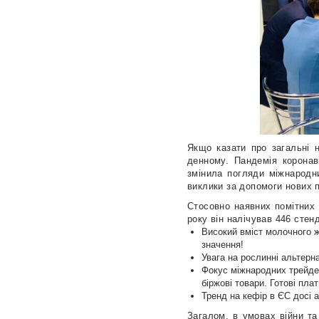
Якщо казати про загальні 
денному. Пандемія коронаві
змінила погляди міжнародн
виклики за допомоги нових п
Стосовно наявних помітних 
року він налічував 446 стенд
Високий вміст молочного жи
значення!
Увага на рослинні альтерна
Фокус міжнародних трейдер
біржові товари. Готові пла
Тренд на кефір в ЄС досі а
Загалом, в умовах війни та