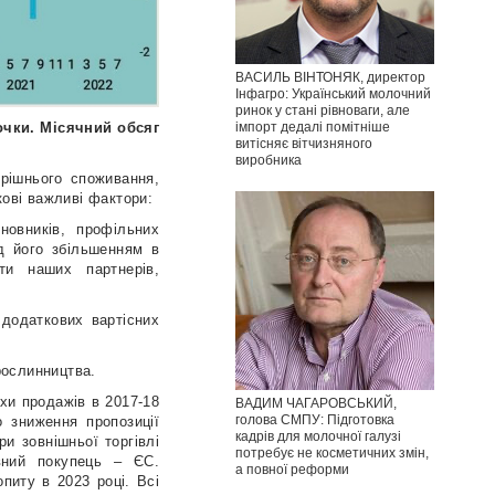
ВАСИЛЬ ВІНТОНЯК, директор
Інфагро: Український молочний
ринок у стані рівноваги, але
очки.
Місячний обсяг
імпорт дедалі помітніше
витісняє вітчизняного
виробника
трішнього споживання,
кові важливі фактори:
новників, профільних
ад його збільшенням в
ти наших партнерів,
 додаткових вартісних
рослинництва.
іхи продажів в 2017-18
ВАДИМ ЧАГАРОВСЬКИЙ,
голова СМПУ: Підготовка
о зниження пропозиції
кадрів для молочної галузі
и зовнішньої торгівлі
потребує не косметичних змін,
вний покупець – ЄС.
а повної реформи
питу в 2023 році. Всі