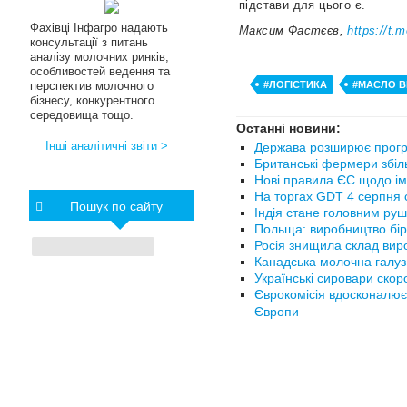
підстави для цього є.
Фахівці Інфагро надають
Максим Фастєєв,
https://t.
консультації з питань
аналізу молочних ринків,
особливостей ведення та
#ЛОГІСТИКА
#МАСЛО 
перспектив молочного
бізнесу, конкурентного
середовища тощо.
Останні новини:
Інші аналітичні звіти >
Держава розширює прогр
Британські фермери збіл
Нові правила ЄС щодо ім
На торгах GDT 4 серпня с
Пошук по сайту
Індія стане головним руш
Польща: виробництво бір
Росія знищила склад вир
Канадська молочна галуз
Українські сировари ско
Єврокомісія вдосконалює
Європи