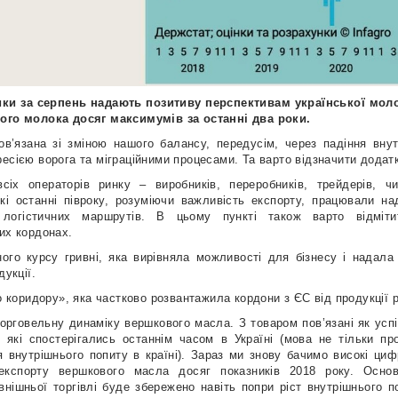
тики за серпень надають позитиву перспективам української мол
рого молока досяг максимумів за останні два роки
.
ов’язана зі зміною нашого балансу, передусім, через падіння вну
есією ворога та міграційними процесами. Та варто відзначити додат
всіх операторів ринку
– виробників, переробників, трейдерів, чи
 які останні півроку, розуміючи важливість експорту, працювали н
 логістичних маршрутів. В цьому пункті також варто відміти
их кордонах.
ого курсу гривні, яка вирівняла можливості для бізнесу і надала
дукції.
о коридору»
, яка частково розвантажила кордони з ЄС від продукції 
торговельну динаміку
вершкового масла
. З товаром пов’язані як усп
, які спостерігались останнім часом в Україні (мова не тільки пр
я внутрішнього попиту в країні). Зараз ми знову бачимо високі цифр
експорту вершкового масла досяг показників 2018 року
. Осно
нішньої торгівлі буде збережено навіть попри ріст внутрішнього по