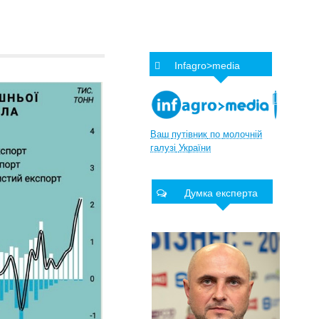
Infagro>media
Ваш
путівник
по
молочній
галузі
України
Думка експерта