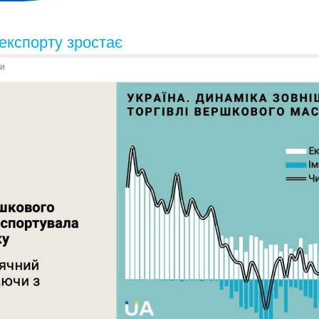
експорту зростає
и