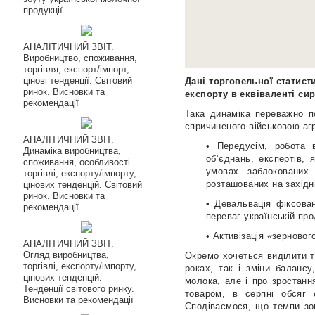
продукції
АНАЛІТИЧНИЙ ЗВІТ.
Виробництво, споживання,
торгівля, експорт/імпорт,
цінові тенденції. Світовий
Дані торговельної статис
ринок. Висновки та
експорту в еквіваленті си
рекомендації
Така динаміка переважно п
спричиненого військовою агр
АНАЛІТИЧНИЙ ЗВІТ.
• Передусім,
робота 
Динаміка виробництва,
об’єднань, експертів,
споживання, особливості
умовах заблокованих
торгівлі, експорту/імпорту,
розташованих на західн
цінових тенденцій. Світовий
ринок. Висновки та
•
Девальвація
фіксован
рекомендації
переваг українській про
•
Активізація «зерновог
АНАЛІТИЧНИЙ ЗВІТ.
Огляд виробництва,
Окремо хочеться виділити 
торгівлі, експорту/імпорту,
роках, так і зміни балансу
цінових тенденцій.
молока, але і про зростанн
Тенденції світового ринку.
товаром,
в серпні обсяг 
Висновки та рекомендації
Сподіваємося, що темпи зов