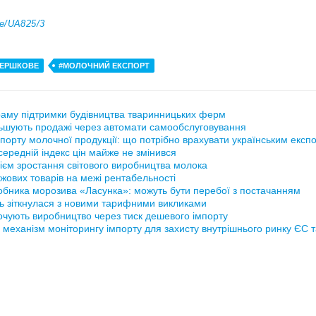
me/UA825/3
ВЕРШКОВЕ
#МОЛОЧНИЙ ЕКСПОРТ
аму підтримки будівництва тваринницьких ферм
ьшують продажі через автомати самообслуговування
порту молочної продукції: що потрібно врахувати українським експ
ередній індекс цін майже не змінився
ієм зростання світового виробництва молока
жових товарів на межі рентабельності
обника морозива «Ласунка»: можуть бути перебої з постачанням
ь зіткнулася з новими тарифними викликами
рочують виробництво через тиск дешевого імпорту
 механізм моніторингу імпорту для захисту внутрішнього ринку ЄС 