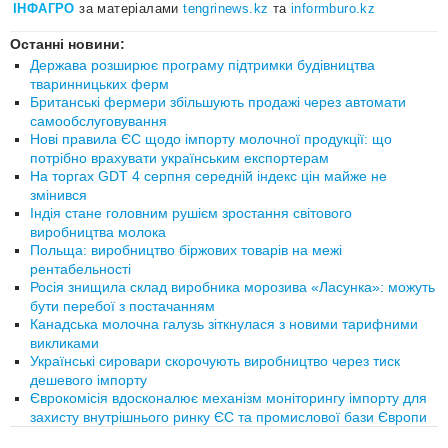
ІНФАГРО
за матеріалами
tengrinews.kz
та
informburo.kz
Останні новини:
Держава розширює програму підтримки будівництва
тваринницьких ферм
Британські фермери збільшують продажі через автомати
самообслуговування
Нові правила ЄС щодо імпорту молочної продукції: що
потрібно врахувати українським експортерам
На торгах GDT 4 серпня середній індекс цін майже не
змінився
Індія стане головним рушієм зростання світового
виробництва молока
Польща: виробництво біржових товарів на межі
рентабельності
Росія знищила склад виробника морозива «Ласунка»: можуть
бути перебої з постачанням
Канадська молочна галузь зіткнулася з новими тарифними
викликами
Українські сировари скорочують виробництво через тиск
дешевого імпорту
Єврокомісія вдосконалює механізм моніторингу імпорту для
захисту внутрішнього ринку ЄС та промислової бази Європи