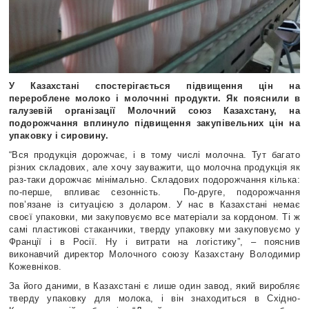
У Казахстані спостерігається підвищення цін на
перероблене
молоко і молочнні продукти. Як пояснили в
галузевій організації Молочний союз Казахстану, на
подорожчання вплинуло підвищення закупівельних цін на
упаковку і сировину.
“Вся продукція дорожчає, і в тому числі молочна. Тут багато
різних складових, але хочу зауважити, що молочна продукція як
раз-таки дорожчає мінімально. Складових подорожчання кілька:
по-перше, впливає сезонність. По-друге, подорожчання
пов’язане із ситуацією з доларом. У нас в Казахстані немає
своєї упаковки, ми закуповуємо все матеріали за кордоном. Ті ж
самі пластикові стаканчики, тверду упаковку ми закуповуємо у
Франції і в Росії. Ну і витрати на логістику”, – пояснив
виконавчий директор Молочного союзу Казахстану Володимир
Кожевніков.
За його даними, в Казахстані є лише один завод, який виробляє
тверду упаковку для молока, і він знаходиться в Східно-