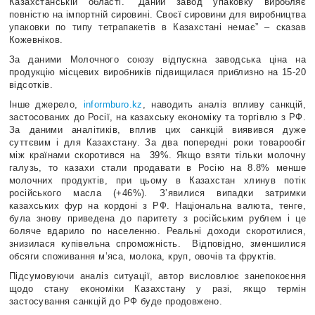
Казахстанській області. “Даний завод упаковку виробляє
повністю на імпортній сировині. Своєї сировини для виробництва
упаковки по типу тетрапакетів в Казахстані немає” – сказав
Кожевніков.
За даними Молочного союзу відпускна заводська ціна на
продукцію місцевих виробників підвищилася приблизно на 15-20
відсотків.
Інше джерело,
informburo.kz
, наводить аналіз впливу санкцій,
застосованих до Росії, на казахську економіку та торгівлю з РФ.
За даними аналітиків, вплив цих санкцій виявився дуже
суттєвим і для Казахстану. За два попередні роки товарообіг
між країнами скоротився на 39%. Якщо взяти тільки молочну
галузь, то казахи стали продавати в Росію на 8.8% менше
молочних продуктів, при цьому в Казахстан хлинув потік
російського масла (+46%). З’явилися випадки затримки
казахських фур на кордоні з РФ. Національна валюта, тенге,
була знову приведена до паритету з російським рублем і це
боляче вдарило по населенню. Реальні доходи скоротилися,
знизилася купівельна спроможність. Відповідно, зменшилися
обсяги споживання м’яса, молока, круп, овочів та фруктів.
Підсумовуючи аналіз ситуації, автор висловлює занепокоєння
щодо стану економіки Казахстану у разі, якщо термін
застосування санкцій до РФ буде продовжено.