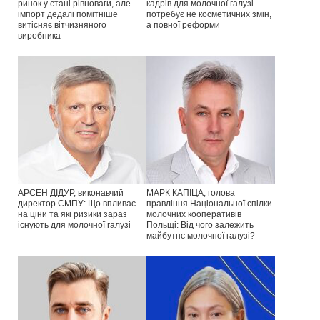
ринок у стані рівноваги, але
кадрів для молочної галузі
імпорт дедалі помітніше
потребує не косметичних змін,
витісняє вітчизняного
а повної реформи
виробника
АРСЕН ДІДУР, виконавчий
МАРК КАПІЦА, голова
директор СМПУ: Що впливає
правління Національної спілки
на ціни та які ризики зараз
молочних кооперативів
існують для молочної галузі
Польщі: Від чого залежить
майбутнє молочної галузі?