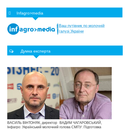
Infagro>media
Ваш
путівник
по
молочній
галузі
України
Думка експерта
ВАСИЛЬ ВІНТОНЯК, директор
ВАДИМ ЧАГАРОВСЬКИЙ,
Інфагро: Український молочний
голова СМПУ: Підготовка