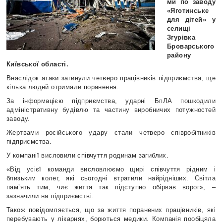
ми по заводу
«Яготинське
для дітей» у
селищі
Згурівка
Броварського
району
Київської області.
Внаслідок атаки загинули четверо працівників підприємства, ще
кілька людей отримали поранення.
За інформацією підприємства, ударні БпЛА пошкодили
адміністративну будівлю та частину виробничих потужностей
заводу.
Жертвами російського удару стали четверо співробітників
підприємства.
У компанії висловили співчуття родинам загиблих.
«Від усієї команди висловлюємо щирі співчуття рідним і
близьким колег, які сьогодні втратили найрідніших. Світла
пам’ять тим, чиє життя так підступно обірвав ворог», –
зазначили на підприємстві.
Також повідомляється, що за життя поранених працівників, які
перебувають у лікарнях, борються медики.
Компанія пообіцяла