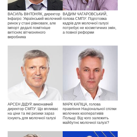
ВАСИЛЬ ВІНТОНЯК, директор
ВАДИМ ЧАГАРОВСЬКИЙ,
Інфагро: Український молочний
голова СМПУ: Підготовка
ринок у стані рівноваги, але
кадрів для молочної галузі
імпорт дедалі помітніше
потребує не косметичних змін,
витісняє вітчизняного
а повної реформи
виробника
АРСЕН ДІДУР, виконавчий
МАРК КАПІЦА, голова
директор СМПУ: Що впливає
правління Національної спілки
на ціни та які ризики зараз
молочних кооперативів
існують для молочної галузі
Польщі: Від чого залежить
майбутнє молочної галузі?