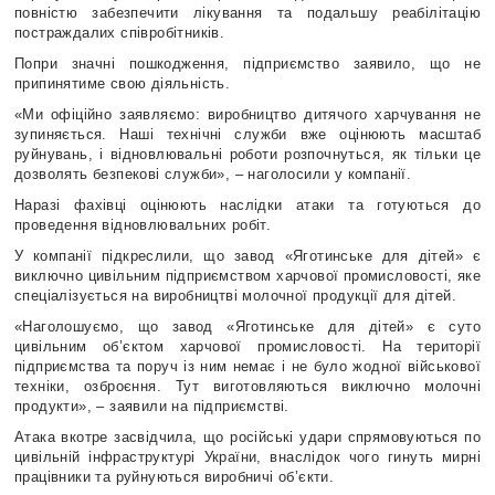
повністю забезпечити лікування та подальшу реабілітацію
постраждалих співробітників.
Попри значні пошкодження, підприємство заявило, що не
припинятиме свою діяльність.
«Ми офіційно заявляємо: виробництво дитячого харчування не
зупиняється. Наші технічні служби вже оцінюють масштаб
руйнувань, і відновлювальні роботи розпочнуться, як тільки це
дозволять безпекові служби», – наголосили у компанії.
Наразі фахівці оцінюють наслідки атаки та готуються до
проведення відновлювальних робіт.
У компанії підкреслили, що завод «Яготинське для дітей» є
виключно цивільним підприємством харчової промисловості, яке
спеціалізується на виробництві молочної продукції для дітей.
«Наголошуємо, що завод «Яготинське для дітей» є суто
цивільним об’єктом харчової промисловості. На території
підприємства та поруч із ним немає і не було жодної військової
техніки, озброєння. Тут виготовляються виключно молочні
продукти», – заявили на підприємстві.
Атака вкотре засвідчила, що російські удари спрямовуються по
цивільній інфраструктурі України, внаслідок чого гинуть мирні
працівники та руйнуються виробничі об’єкти.