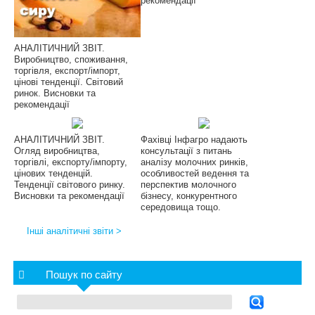
рекомендації
АНАЛІТИЧНИЙ ЗВІТ.
Виробництво, споживання,
торгівля, експорт/імпорт,
цінові тенденції. Світовий
ринок. Висновки та
рекомендації
АНАЛІТИЧНИЙ ЗВІТ.
Фахівці Інфагро надають
Огляд виробництва,
консультації з питань
торгівлі, експорту/імпорту,
аналізу молочних ринків,
цінових тенденцій.
особливостей ведення та
Тенденції світового ринку.
перспектив молочного
Висновки та рекомендації
бізнесу, конкурентного
середовища тощо.
Інші аналітичні звіти >
Пошук по сайту