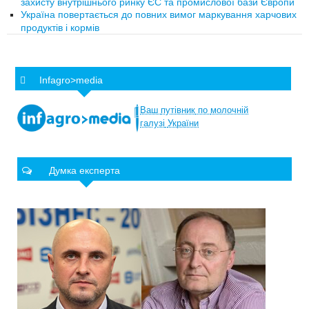
захисту внутрішнього ринку ЄС та промислової бази Європи
Україна повертається до повних вимог маркування харчових
продуктів і кормів
Infagro>media
Ваш
путівник
по
молочній
галузі
України
Думка експерта