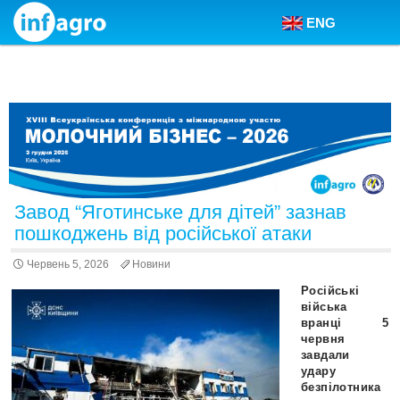
ENG
Skip to content
Завод “Яготинське для дітей” зазнав
пошкоджень від російської атаки
Червень 5, 2026
Новини
Російські
війська
вранці 5
червня
завдали
удару
безпілотника