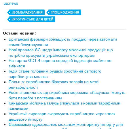
ua.news
#БОМБАРДУВАННЯ
#ПОШКОДЖЕННЯ
#ЯГОТИНСЬКЕ ДЛЯ ДІТЕЙ
Останні новини:
Британські фермери збільшують продажі через автомати
самообслуговування
Нові правила ЄС щодо імпорту молочної продукції: що
потрібно врахувати українським експортерам
На торгах GDT 4 серпня середній індекс цін майже не
змінився
Індія стане головним рушієм зростання світового
виробництва молока
Польща: виробництво біржових товарів на межі
рентабельності
Росія знищила склад виробника морозива «Ласунка»: можуть
бути перебої з постачанням
Канадська молочна галузь зіткнулася з новими тарифними
викликами
Українські сировари скорочують виробництво через тиск
дешевого імпорту
Єврокомісія вдосконалює механізм моніторингу імпорту для