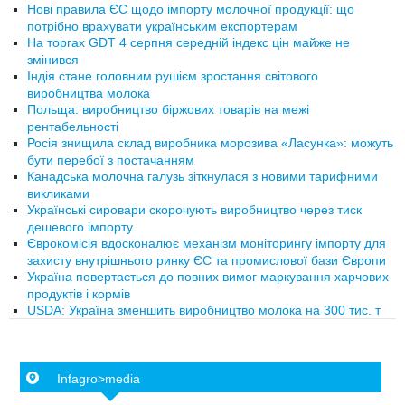
Нові правила ЄС щодо імпорту молочної продукції: що
потрібно врахувати українським експортерам
На торгах GDT 4 серпня середній індекс цін майже не
змінився
Індія стане головним рушієм зростання світового
виробництва молока
Польща: виробництво біржових товарів на межі
рентабельності
Росія знищила склад виробника морозива «Ласунка»: можуть
бути перебої з постачанням
Канадська молочна галузь зіткнулася з новими тарифними
викликами
Українські сировари скорочують виробництво через тиск
дешевого імпорту
Єврокомісія вдосконалює механізм моніторингу імпорту для
захисту внутрішнього ринку ЄС та промислової бази Європи
Україна повертається до повних вимог маркування харчових
продуктів і кормів
USDA: Україна зменшить виробництво молока на 300 тис. т
Infagro>media