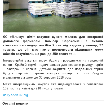
ЄС збільшує ліміт закупок сухого молока для екстреної
допомоги фермерам. Комісар Єврокомісії з питань
сільського господарства Філ Хоган підтвердив у четвер, 27
травня, що він має намір пропонувати підвищити межу
обсягів закупівель ще раз, до 350 тисяч тонн.
Інтервенційні закупки знову будуть проводитися на тендерній
основі. Крайній термін подачі заявок для першого раунду торгів
– вівторок, 7 червня. Датами закриття для подальших торгів
будуть перший і третій вівторки місяця, а торги будуть
відкритими загалом до 30 вересня 2016 року.
Межа інтервенційних закупок вже підвищувалася з початкової
109 тис. т у квітні до 218 тис.т у травні.
dairy.ahdb.uk.org
Останні новини: