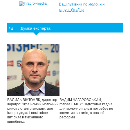
Ваш
путівник
по
молочній
галузі
України
Думка експерта
ВАСИЛЬ ВІНТОНЯК, директор
ВАДИМ ЧАГАРОВСЬКИЙ,
Інфагро: Український молочний
голова СМПУ: Підготовка кадрів
ринок у стані рівноваги, але
для молочної галузі потребує не
імпорт дедалі помітніше
косметичних змін, а повної
витісняє вітчизняного
реформи
виробника