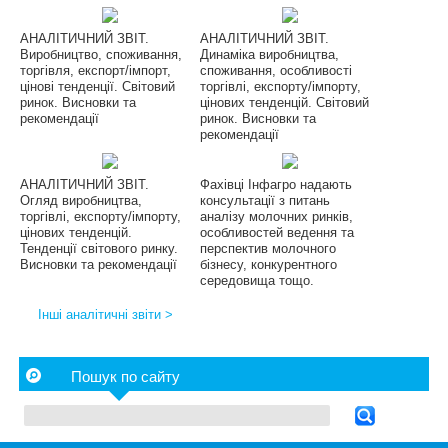
АНАЛІТИЧНИЙ ЗВІТ.
АНАЛІТИЧНИЙ ЗВІТ.
Виробництво, споживання,
Динаміка виробництва,
торгівля, експорт/імпорт,
споживання, особливості
цінові тенденції. Світовий
торгівлі, експорту/імпорту,
ринок. Висновки та
цінових тенденцій. Світовий
рекомендації
ринок. Висновки та
рекомендації
АНАЛІТИЧНИЙ ЗВІТ.
Фахівці Інфагро надають
Огляд виробництва,
консультації з питань
торгівлі, експорту/імпорту,
аналізу молочних ринків,
цінових тенденцій.
особливостей ведення та
Тенденції світового ринку.
перспектив молочного
Висновки та рекомендації
бізнесу, конкурентного
середовища тощо.
Інші аналітичні звіти >
Пошук по сайту