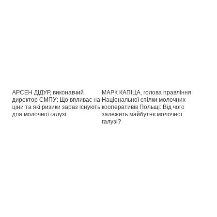
АРСЕН ДІДУР, виконавчий
МАРК КАПІЦА, голова правління
директор СМПУ: Що впливає на
Національної спілки молочних
ціни та які ризики зараз існують
кооперативів Польщі: Від чого
для молочної галузі
залежить майбутнє молочної
галузі?