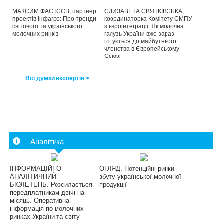
МАКСИМ ФАСТЄЄВ, партнер
ЄЛИЗАВЕТА СВЯТКІВСЬКА,
проектів Інфагро: Про тренди
координаторка Комітету СМПУ
світового та українського
з євроінтеграції: Як молочна
молочних ринків
галузь України вже зараз
готується до майбутнього
членства в Європейському
Союзі
Всі думки експертів >
Аналітика
ІНФОРМАЦІЙНО-
ОГЛЯД. Потенційні ринки
АНАЛІТИЧНИЙ
збуту української молочної
БЮЛЕТЕНЬ. Розсилається
продукції
передплатникам двічі на
місяць. Оперативна
інформація по молочних
ринках України та світу