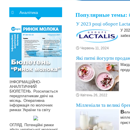
Аналітика
Популярные темы: 
У 2023 році оборот Lacta
У 202
забез
Червень 11, 2024
Які питні йогурти прода
Магда
прода
ІНФОРМАЦІЙНО-
АНАЛІТИЧНИЙ
БЮЛЕТЕНЬ. Розсилається
Квітень 26, 2022
передплатникам двічі на
місяць. Оперативна
Мілленіали та великі бре
інформація по молочних
ринках України та світу
В
ели
мілле
прист
ОГЛЯД. Потенційні ринки
збуту української молочної