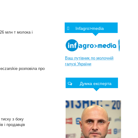
Infagro>media
26 млн т молока і
Ваш
путівник
по
молочній
галузі
України
есzarskie розповіла про
Думка експерта
 тиску з боку
в і продавців