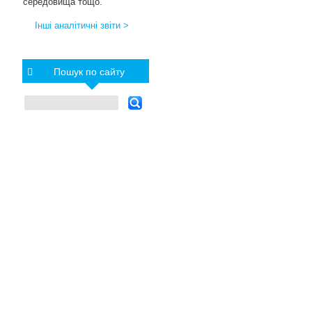
середовища тощо.
Інші аналітичні звіти >
Пошук по сайту