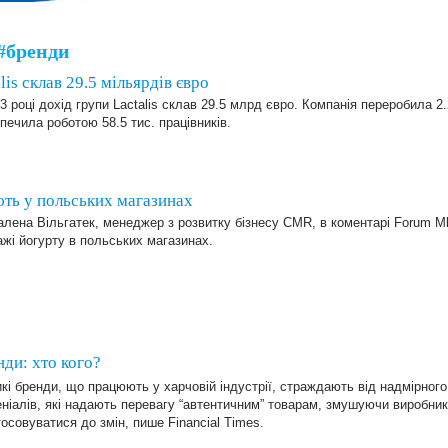
#бренди
lis склав 29.5 мільярдів євро
3 році дохід групи Lactalis склав 29.5 млрд євро. Компанія переробила 2.
печила роботою 58.5 тис. працівників.
ють у польських магазинах
лена Вільгатек, менеджер з розвитку бізнесу CMR, в коментарі Forum Ml
жі йогурту в польських магазинах.
нди: хто кого?
кі бренди, що працюють у харчовій індустрії, страждають від надмірного
ніалів, які надають перевагу “автентичним” товарам, змушуючи виробникі
осовуватися до змін, пише Financial Times.