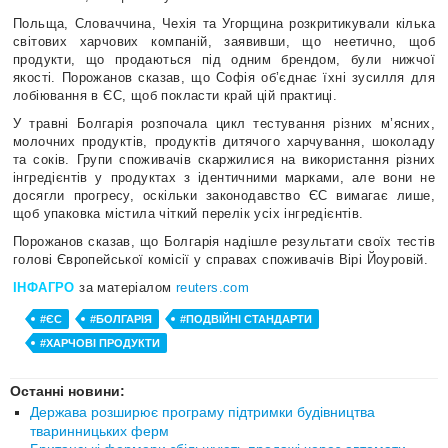
Польща, Словаччина, Чехія та Угорщина розкритикували кілька
світових харчових компаній, заявивши, що неетично, щоб
продукти, що продаються під одним брендом, були нижчої
якості. Порожанов сказав, що Софія об’єднає їхні зусилля для
лобіювання в ЄС, щоб покласти край цій практиці.
У травні Болгарія розпочала цикл тестування різних м’ясних,
молочних продуктів, продуктів дитячого харчування, шоколаду
та соків. Групи споживачів скаржилися на використання різних
інгредієнтів у продуктах з ідентичними марками, але вони не
досягли прогресу, оскільки законодавство ЄС вимагає лише,
щоб упаковка містила чіткий перелік усіх інгредієнтів.
Порожанов сказав, що Болгарія надішле результати своїх тестів
голові Європейської комісії у справах споживачів Вірі Йоуровій.
ІНФАГРО
за матеріалом
reuters.com
#ЄС
#БОЛГАРІЯ
#ПОДВІЙНІ СТАНДАРТИ
#ХАРЧОВІ ПРОДУКТИ
Останні новини:
Держава розширює програму підтримки будівництва
тваринницьких ферм