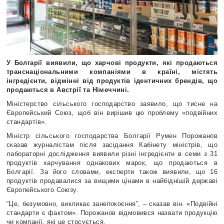
У Болгарії виявили, що харчові продукти, які продаються
транснаціональними компаніями в країні, містять
інгредієнти, відмінні від продуктів ідентичних брендів, що
продаються в Австрії та Німеччині.
Міністерство сільського господарство заявило, що тисне на
Європейський Союз, щоб він вирішив цю проблему «подвійних
стандартів».
Міністр сільського господарства Болгарії Румен Порожанов
сказав журналістам після засідання Кабінету міністрів, що
лабораторні дослідження виявили різні інгредієнти в семи з 31
продуктів харчування однакових марок, що продаються в
Болгарії. За його словами, експерти також виявили, що 16
продуктів продавалися за вищими цінами в найбіднішій державі
Європейського Союзу.
“Це, безумовно, викликає занепокоєння”, – сказав він. «Подвійні
стандарти є фактом». Порожанов відмовився назвати продукцію
чи компанії, які це стосується.