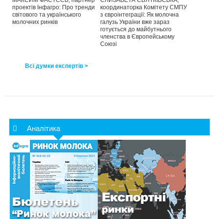
МАКСИМ ФАСТЄЄВ, партнер
ЄЛИЗАВЕТА СВЯТКІВСЬКА,
проектів Інфагро: Про тренди
координаторка Комітету СМПУ
світового та українського
з євроінтеграції: Як молочна
молочних ринків
галузь України вже зараз
готується до майбутнього
членства в Європейському
Союзі
Всі думки експертів >
Аналітика