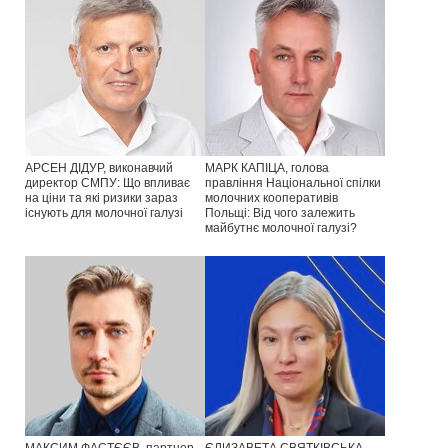
АРСЕН ДІДУР, виконавчий
МАРК КАПІЦА, голова
директор СМПУ: Що впливає
правління Національної спілки
на ціни та які ризики зараз
молочних кооперативів
існують для молочної галузі
Польщі: Від чого залежить
майбутнє молочної галузі?