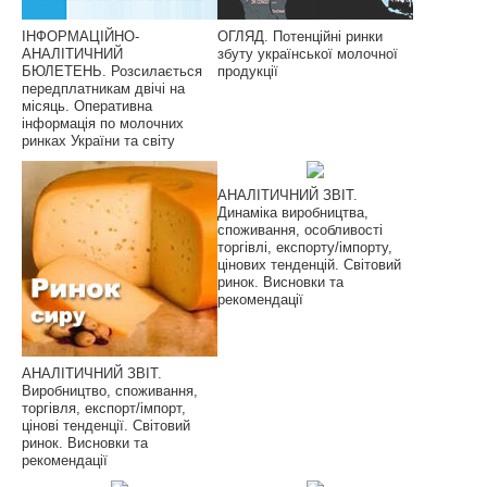
ІНФОРМАЦІЙНО-
ОГЛЯД. Потенційні ринки
АНАЛІТИЧНИЙ
збуту української молочної
БЮЛЕТЕНЬ. Розсилається
продукції
передплатникам двічі на
місяць. Оперативна
інформація по молочних
ринках України та світу
АНАЛІТИЧНИЙ ЗВІТ.
Динаміка виробництва,
споживання, особливості
торгівлі, експорту/імпорту,
цінових тенденцій. Світовий
ринок. Висновки та
рекомендації
АНАЛІТИЧНИЙ ЗВІТ.
Виробництво, споживання,
торгівля, експорт/імпорт,
цінові тенденції. Світовий
ринок. Висновки та
рекомендації