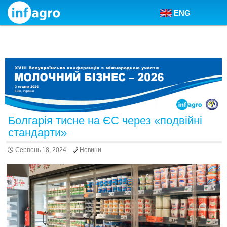
ENG
Skip to content
Болгарія тисне на ЄС через «подвійні
стандарти»
Серпень 18, 2024
Новини