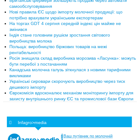
Британські фермери збільшують продажі через автомати
самообслуговування
Нові правила ЄС щодо імпорту молочної продукції: що
потрібно врахувати українським експортерам
На торгах GDT 4 серпня середній індекс цін майже не
змінився
Індія стане головним рушієм зростання світового
виробництва молока
Польща: виробництво біржових товарів на межі
рентабельності
Росія знищила склад виробника морозива «Ласунка»: можуть
бути перебої з постачанням
Канадська молочна галузь зіткнулася з новими тарифними
викликами
Українські сировари скорочують виробництво через тиск
дешевого імпорту
Єврокомісія вдосконалює механізм моніторингу імпорту для
захисту внутрішнього ринку ЄС та промислової бази Європи
Infagro>media
Ваш
путівник
по
молочній