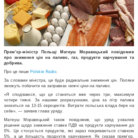
Прем’єр-міністр Польщі Матеуш Моравецький повідомив
про зниження цін на паливо, газ, продукти харчування та
добрива.
Про це пише
Polskie Radio
.
За словами міністра, це буде радикальне зниження цін. Поляки
зможуть побачити на заправках нижчі ціни на паливо.
«Я сподіваюся, що це станеться вже через три, максимум
чотири тижні. За нашими розрахунками, ціна за літр палива
знизиться на 13-15 євроцентів. Витрати польська влада бере на
себе», — заявив глава уряду.
Матеуш Моравецький також повідомив, що уряд ухвалив
рішення щодо зниження ставки ПДВ на продукти харчування до
0%. Це стосується продуктів, які зараз покриваються ставкою
5%, а це більшість продуктів харчування. Як сказав прем’єр,