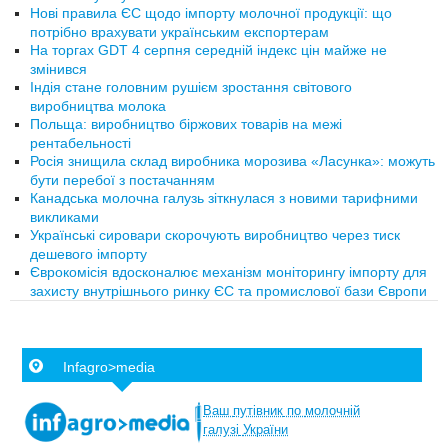
Нові правила ЄС щодо імпорту молочної продукції: що
потрібно врахувати українським експортерам
На торгах GDT 4 серпня середній індекс цін майже не
змінився
Індія стане головним рушієм зростання світового
виробництва молока
Польща: виробництво біржових товарів на межі
рентабельності
Росія знищила склад виробника морозива «Ласунка»: можуть
бути перебої з постачанням
Канадська молочна галузь зіткнулася з новими тарифними
викликами
Українські сировари скорочують виробництво через тиск
дешевого імпорту
Єврокомісія вдосконалює механізм моніторингу імпорту для
захисту внутрішнього ринку ЄС та промислової бази Європи
Infagro>media
Ваш
путівник
по
молочній
галузі
України