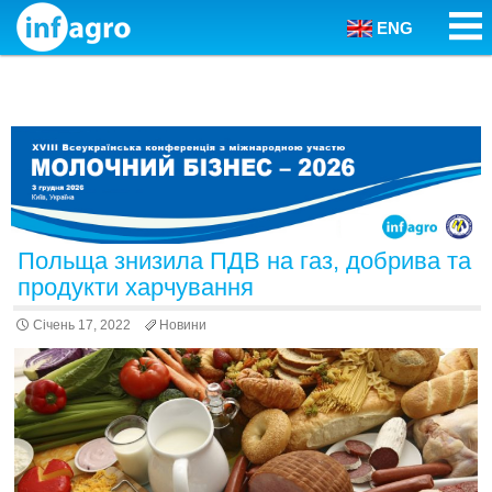
ENG
Skip to content
Польща знизила ПДВ на газ, добрива та
продукти харчування
Січень 17, 2022
Новини