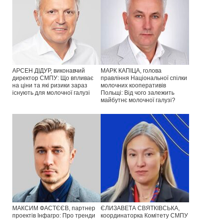
АРСЕН ДІДУР, виконавчий
МАРК КАПІЦА, голова
директор СМПУ: Що впливає
правління Національної спілки
на ціни та які ризики зараз
молочних кооперативів
існують для молочної галузі
Польщі: Від чого залежить
майбутнє молочної галузі?
МАКСИМ ФАСТЄЄВ, партнер
ЄЛИЗАВЕТА СВЯТКІВСЬКА,
проектів Інфагро: Про тренди
координаторка Комітету СМПУ