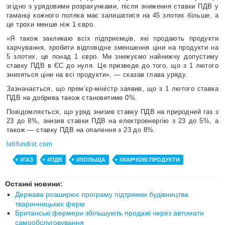
згідно з урядовими розрахунками, після зниження ставки ПДВ у
гаманці кожного поляка має залишатися на 45 злотих більше, а
це трохи менше ніж 1 євро.
«Я також закликаю всіх підприємців, які продають продукти
харчування, зробити відповідне зменшення ціни на продукти на
5 злотих, це понад 1 євро. Ми знижуємо найнижчу допустиму
ставку ПДВ в ЄС до нуля. Це призведе до того, що з 1 лютого
знизяться ціни на всі продукти», — сказав глава уряду.
Зазначається, що прем’єр-міністр заявив, що з 1 лютого ставка
ПДВ на добрива також становитиме 0%.
Повідомляється, що уряд знизив ставку ПДВ на природний газ з
23 до 8%, знизив ставки ПДВ на електроенергію з 23 до 5%, а
також — ставку ПДВ на опалення з 23 до 8%.
latifundist.com
#ГАЗ
#ПДВ
#ПОЛЬЩА
#ХАРЧОВІ ПРОДУКТИ
Останні новини:
Держава розширює програму підтримки будівництва
тваринницьких ферм
Британські фермери збільшують продажі через автомати
самообслуговування