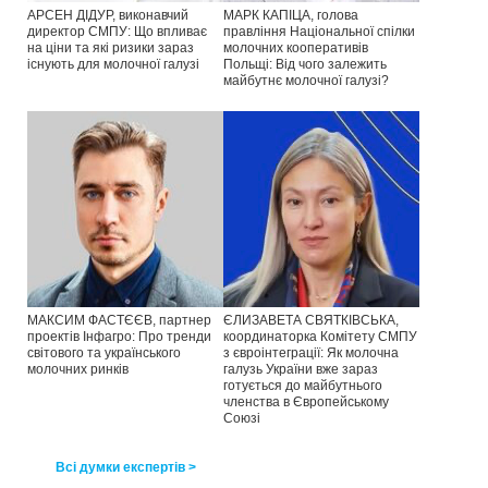
АРСЕН ДІДУР, виконавчий
МАРК КАПІЦА, голова
директор СМПУ: Що впливає
правління Національної спілки
на ціни та які ризики зараз
молочних кооперативів
існують для молочної галузі
Польщі: Від чого залежить
майбутнє молочної галузі?
МАКСИМ ФАСТЄЄВ, партнер
ЄЛИЗАВЕТА СВЯТКІВСЬКА,
проектів Інфагро: Про тренди
координаторка Комітету СМПУ
світового та українського
з євроінтеграції: Як молочна
молочних ринків
галузь України вже зараз
готується до майбутнього
членства в Європейському
Союзі
Всі думки експертів >