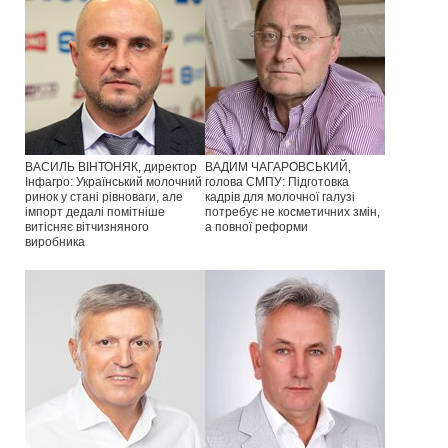
ВАСИЛЬ ВІНТОНЯК, директор
ВАДИМ ЧАГАРОВСЬКИЙ,
Інфагро: Український молочний
голова СМПУ: Підготовка
ринок у стані рівноваги, але
кадрів для молочної галузі
імпорт дедалі помітніше
потребує не косметичних змін,
витісняє вітчизняного
а повної реформи
виробника