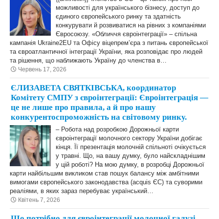
можливості для українського бізнесу, доступ до
єдиного європейського ринку та здатність
конкурувати й розвиватися на рівних з компаніями
Євросоюзу. «Обличчя євроінтеграції» – спільна
кампанія Ukraine2EU та Офісу віцепрем’єра з питань європейської
та євроатлантичної інтеграції України, яка розповідає про людей
та рішення, що наближають Україну до членства в…
Червень 17, 2026
ЄЛИЗАВЕТА СВЯТКІВСЬКА, координатор
Комітету СМПУ з євроінтеграції: Євроінтеграція —
це не лише про правила, а й про нашу
конкурентоспроможність на світовому ринку.
– Робота над розробкою Дорожньої карти
євроінтеграції молочного сектору України добігає
кінця. Її презентація молочній спільноті очікується
у травні. Що, на вашу думку, було найскладнішим
у цій роботі? На мою думку, в розробці Дорожньої
карти найбільшим викликом став пошук балансу між амбітними
вимогами європейського законодавства (acquis ЄС) та суворими
реаліями, в яких зараз перебуває український…
Квітень 7, 2026
Що потрібно для євроінтеграції молочної галузі