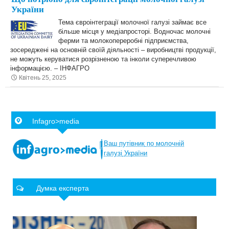
України
Тема євроінтеграції молочної галузі займає все
більше місця у медіапросторі. Водночас молочні
ферми та молокопереробні підприємства,
зосереджені на основній своїй діяльності – виробництві продукції,
не можуть керуватися розрізненою та інколи суперечливою
інформацією. – ІНФАГРО
Квітень 25, 2025
Infagro>media
Ваш
путівник
по
молочній
галузі
України
Думка експерта