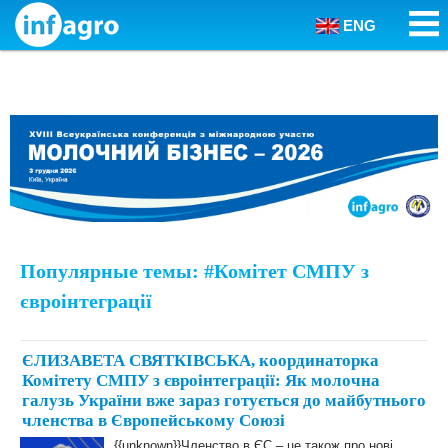
ENG
Skip to content
Популярные темы: #Комітет СМПУ з
євроінтеграції
ЄЛИЗАВЕТА СВЯТКІВСЬКА, координаторка
Комітету СМПУ з євроінтеграції: Як молочна
галузь України вже зараз готується до майбутнього
членства в Європейському Союзі
{{unknown}}Членство в ЄС – це також про нові