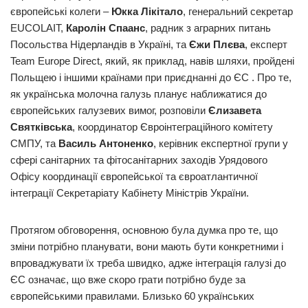
європейські колеги –
Юкка Лікітало
, генеральний секретар
EUCOLAIT,
Каролін Спаанс
, радник з аграрних питань
Посольства Нідерландів в Україні, та
Єжи Плєва
, експерт
Team Europe Direct, який, як приклад, навів шляхи, пройдені
Польщею і іншими країнами при приєднанні до ЄС . Про те,
як українська молочна галузь планує наближатися до
європейських галузевих вимог, розповіли
Єлизавета
Святківська
, координатор Євроінтеграційного комітету
СМПУ, та
Василь Антоненко
, керівник експертної групи у
сфері санітарних та фітосанітарних заходів Урядового
Офісу координації європейської та євроатлантичної
інтеграції Секретаріату Кабінету Міністрів України.
Протягом обговорення, основною була думка про те, що
зміни потрібно планувати, вони мають бути конкретними і
впроваджувати їх треба швидко, адже інтеграція галузі до
ЄС означає, що вже скоро грати потрібно буде за
європейськими правилами. Близько 60 українських