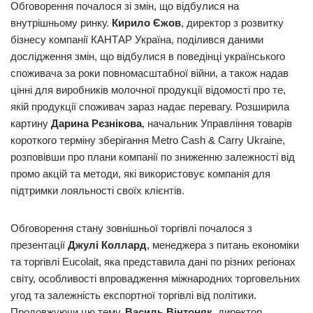
Обговорення почалося зі змін, що відбулися на
внутрішньому ринку.
Кирило Єжов
, директор з розвитку
бізнесу компанії КАНТАР Україна, поділився даними
дослідження змін, що відбулися в поведінці українського
споживача за роки повномасштабної війни, а також надав
цінні для виробників молочної продукції відомості про те,
якій продукції споживач зараз надає перевагу. Розширила
картину
Дарина Рєзнікова
, начальник Управління товарів
короткого терміну зберігання Metro Cash & Carry Ukraine,
розповівши про плани компанії по зниженню залежності від
промо акцій та методи, які використовує компанія для
підтримки лояльності своїх клієнтів.
Обговорення стану зовнішньої торгівлі почалося з
презентації
Джулі Коллард
, менеджера з питань економіки
та торгівлі Eucolait, яка представила дані по різних регіонах
світу, особливості впровадження міжнародних торговельних
угод та залежність експортної торгівлі від політики.
Продовжуючи цю тему,
Василь Вінтоняк
, директор