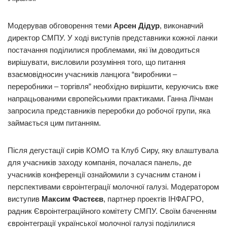
Модерував обговорення теми
Арсен Дідур
, виконавчий
директор СМПУ. У ході виступів представники кожної ланки
постачання поділилися проблемами, які їм доводиться
вирішувати, висловили розуміння того, що питання
взаємовідносин учасників ланцюга “виробники –
переробники – торгівля” необхідно вирішити, керуючись вже
напрацьованими європейськими практиками. Ганна Лічман
запросила представників переробки до робочої групи, яка
займається цим питанням.
Після дегустації сирів КОМО та Клуб Сиру, яку влаштувала
для учасників заходу компанія, почалася панель, де
учасників конференції ознайомили з сучасним станом і
перспективами євроінтеграції молочної галузі. Модератором
виступив
Максим Фастєєв
, партнер проектів ІНФАГРО,
радник Євроінтеграційного комітету СМПУ. Своїм баченням
євроінтеграції української молочної галузі поділилися