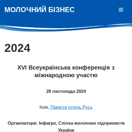
МОЛОЧНИЙ БІЗНЕС
Перейти
до
вмісту
2024
XVI Всеукраїнська конференція з
міжнародною участю
28 листопада 2024
Київ,
Премʼєр готель Русь
Організатори: Інфагро, Спілка молочних підприємств
України