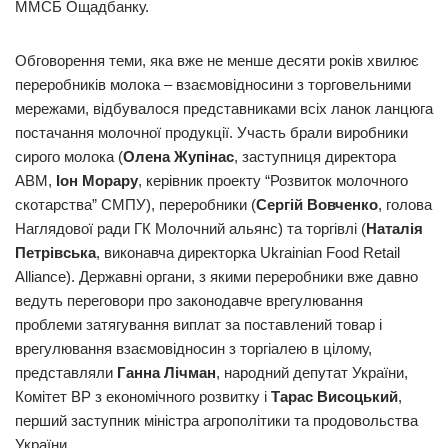
ММСБ Ощадбанку.
Обговорення теми, яка вже не менше десяти років хвилює
переробників молока – взаємовідносини з торговельними
мережами, відбувалося представниками всіх ланок ланцюга
постачання молочної продукції. Участь брали виробники
сирого молока (
Олена Жупінас
, заступниця директора
АВМ,
Іон Морару
, керівник проекту “Розвиток молочного
скотарства” СМПУ), переробники (
Сергій Вовченко
, голова
Наглядової ради ГК Молочний альянс) та торгівлі (
Наталія
Петрівська
, виконавча директорка Ukrainian Food Retail
Alliance). Державні органи, з якими переробники вже давно
ведуть переговори про законодавче врегулювання
проблеми затягування виплат за поставлений товар і
врегулювання взаємовідносин з торгіалею в цілому,
представляли
Ганна Лічман
, народний депутат України,
Комітет ВР з економічного розвитку і
Тарас Висоцький
,
перший заступник міністра агрополітики та продовольства
України.