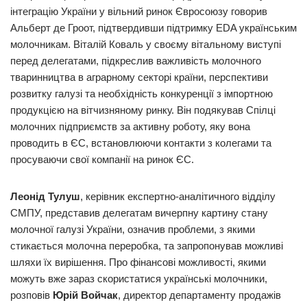
інтеграцію України у вільний ринок Євросоюзу говорив
Альберт де Гроот, підтвердивши підтримку EDA українським
молочникам. Віталій Коваль у своєму вітальному виступі
перед делегатами, підкреслив важливість молочного
тваринництва в аграрному секторі країни, перспективи
розвитку галузі та необхідність конкуренції з імпортною
продукцією на вітчизняному ринку. Він подякував Спілці
молочних підприємств за активну роботу, яку вона
проводить в ЄС, встановлюючи контакти з колегами та
просуваючи свої компанії на ринок ЄС.
Леонід Тулуш
, керівник експертно-аналітичного відділу
СМПУ, представив делегатам вичерпну картину стану
молочної галузі України, означив проблеми, з якими
стикається молочна переробка, та запропонував можливі
шляхи їх вирішення. Про фінансові можливості, якими
можуть вже зараз скористатися українські молочники,
розповів
Юрій Войчак
, директор департаменту продажів