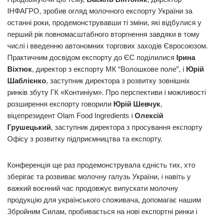
ІНФАГРО, зробив огляд молочного експорту України за
останні роки, продемонструвавши ті зміни, які відбулися у
перший рік повномасштабного вторгнення завдяки в тому
числі і введенню автономних торгових заходів Євросоюзом.
Практичним досвідом експорту до ЄС поділилися
Ірина
Віхтюк
, директор з експорту МК “Волошкове поле”, і
Юрій
Шаблієнко
, заступник директора з розвитку зовнішніх
ринків збуту ГК «Континіум». Про перспективи і можливості
розширення експорту говорили
Юрій Шевчук
,
віцепрезидент Olam Food Ingredients і
Олексій
Грушецький
, заступник директора з просування експорту
Офісу з розвитку підприємництва та експорту.
Конференція ще раз продемонструвала єдність тих, хто
зберігає та розвиває молочну галузь України, і навіть у
важкий воєнний час продовжує випускати молочну
продукцію для українського споживача, допомагає нашим
Збройним Силам, пробивається на нові експортні ринки і