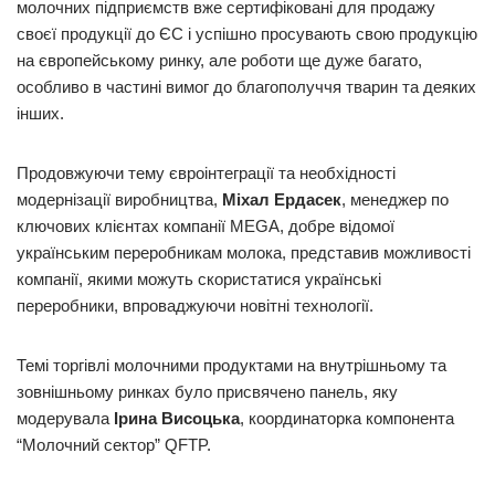
молочних підприємств вже сертифіковані для продажу
своєї продукції до ЄС і успішно просувають свою продукцію
на європейському ринку, але роботи ще дуже багато,
особливо в частині вимог до благополуччя тварин та деяких
інших.
Продовжуючи тему євроінтеграції та необхідності
модернізації виробництва,
Міхал Ердасек
, менеджер по
ключових клієнтах компанії MEGA, добре відомої
українським переробникам молока, представив можливості
компанії, якими можуть скористатися українські
переробники, впроваджуючи новітні технології.
Темі торгівлі молочними продуктами на внутрішньому та
зовнішньому ринках було присвячено панель, яку
модерувала
Ірина Висоцька
, координаторка компонента
“Молочний сектор” QFTP.