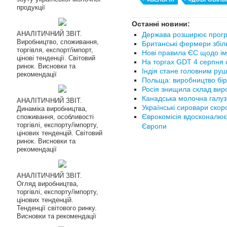
продукції
Останні новини:
АНАЛІТИЧНИЙ ЗВІТ.
Держава розширює прогр
Виробництво, споживання,
Британські фермери збіл
торгівля, експорт/імпорт,
Нові правила ЄС щодо ім
цінові тенденції. Світовий
На торгах GDT 4 серпня с
ринок. Висновки та
Індія стане головним руш
рекомендації
Польща: виробництво бір
Росія знищила склад вир
Канадська молочна галуз
АНАЛІТИЧНИЙ ЗВІТ.
Українські сировари ско
Динаміка виробництва,
Єврокомісія вдосконалює
споживання, особливості
торгівлі, експорту/імпорту,
Європи
цінових тенденцій. Світовий
ринок. Висновки та
рекомендації
АНАЛІТИЧНИЙ ЗВІТ.
Огляд виробництва,
торгівлі, експорту/імпорту,
цінових тенденцій.
Тенденції світового ринку.
Висновки та рекомендації