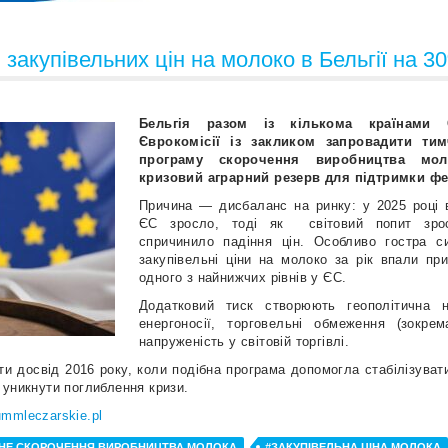
закупівельних цін на молоко в Бельгії на 3
Бельгія разом із кількома країнами
Єврокомісії із закликом запровадити ти
програму скорочення виробництва мол
кризовий аграрний резерв для підтримки фе
Причина — дисбаланс на ринку: у 2025 році 
ЄС зросло, тоді як світовий попит зрос
спричинило падіння цін. Особливо гостра си
закупівельні ціни на молоко за рік впали п
одного з найнижчих рівнів у ЄС.
Додатковий тиск створюють геополітична не
енергоносії, торговельні обмеження (зокр
напруженість у світовій торгівлі.
ти досвід 2016 року, коли подібна програма допомогла стабілізувати
 уникнути поглиблення кризи.
ummleczarskie.pl
НЕ СКОРОЧЕННЯ ВИРОБНИЦТВА МОЛОКА
#ЗАКУПІВЕЛЬНА ЦІНА МОЛОКА