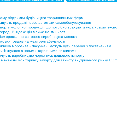
аму підтримки будівництва тваринницьких ферм
ьшують продажі через автомати самообслуговування
порту молочної продукції: що потрібно врахувати українським експ
ередній індекс цін майже не змінився
ієм зростання світового виробництва молока
жових товарів на межі рентабельності
обника морозива «Ласунка»: можуть бути перебої з постачанням
ь зіткнулася з новими тарифними викликами
рочують виробництво через тиск дешевого імпорту
 механізм моніторингу імпорту для захисту внутрішнього ринку ЄС 