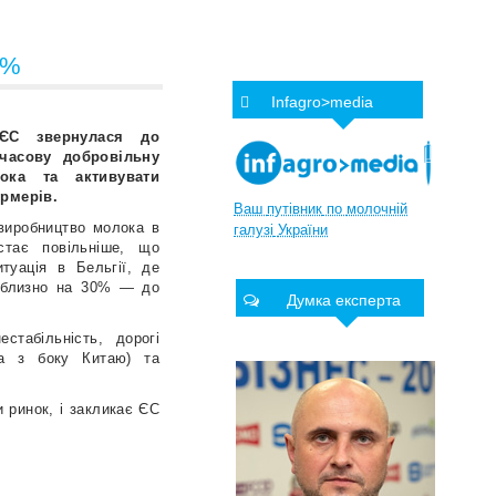
0%
Infagro>media
 ЄС звернулася до
мчасову добровільну
ока та активувати
рмерів.
Ваш
путівник
по
молочній
виробництво молока в
галузі
України
тає повільніше, що
туація в Бельгії, де
риблизно на 30% — до
Думка експерта
стабільність, дорогі
ема з боку Китаю) та
 ринок, і закликає ЄС