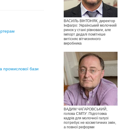
ВАСИЛЬ ВІНТОНЯК, директор
Інфагро: Український молочний
ринок у стані рівноваги, але
ортерам
імпорт дедалі помітніше
витісняє вітчизняного
виробника
та промислової бази
ВАДИМ ЧАГАРОВСЬКИЙ,
голова СМПУ: Підготовка
кадрів для молочної галузі
потребує не косметичних змін,
а повної реформи