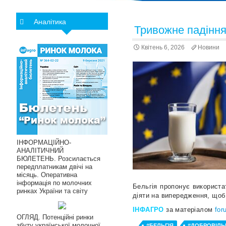
Аналітика
Тривожне падіння 
Квітень 6, 2026
Новини
ІНФОРМАЦІЙНО-
АНАЛІТИЧНИЙ
БЮЛЕТЕНЬ. Розсилається
передплатникам двічі на
місяць. Оперативна
інформація по молочних
Бельгія пропонує використа
ринках України та світу
діяти на випередження, щоб
ІНФАГРО
за матеріалом
for
ОГЛЯД. Потенційні ринки
збуту української молочної
#БЕЛЬГІЯ
#ДОБРОВІЛЬ