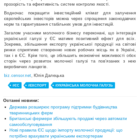
прозорість та ефективність систем контролю якості.
Водночас покращити інвестиційний клімат для залучення
європейських інвесторів можна через спрощення законодавчих
норм та гарантування стабільних умов для інвестицій.
Загалом учасники молочного бізнесу переконані, що інтеграція
української галузі у ЄС матиме позитивний ефект для всіх.
Зокрема, збільшення експорту української продукції на світові
ринки сприятиме створенню нових робочих місць як в Україні,
так і в ЄС. Крім того, це збільшить економічні можливості обох
сторін через розвиток молочної галузі та пов’язаних з нею
виробничих ланцюгів.
biz.censor.net
, Юлія Далецька
#ЄС
#ЕКСПОРТ
#УКРАЇНСЬКА МОЛОЧНА ГАЛУЗЬ
Останні новини:
Держава розширює програму підтримки будівництва
тваринницьких ферм
Британські фермери збільшують продажі через автомати
самообслуговування
Нові правила ЄС щодо імпорту молочної продукції: що
потрібно врахувати українським експортерам