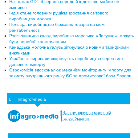
На торгах GDT 4 серпня середній індекс цін майже не
змінився
Індія стане головним рушієм зростання світового
виробництва молока
Польща: виробництво біржових товарів на межі
рентабельності
Росія знищила склад виробника морозива «Ласунка»: можуть
бути перебої з постачанням
Канадська молочна галузь зіткнулася з новими тарифними
викликами
Українські сировари скорочують виробництво через тиск
дешевого імпорту
Єврокомісія вдосконалює механізм моніторингу імпорту для
захисту внутрішнього ринку ЄС та промислової бази Європи
Infagro>media
Ваш
путівник
по
молочній
галузі
України