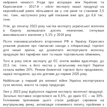
набрання чинності Угоди про асоціацію між Україною та
Євросоюзом – 2017-й – обсяг експорту нашої продукції на
європейський ринок збільшився аж у сім разів та становив 3,5
тис. тонн, наступного року цей показник вже зріс до 6,6 тис.
тонн.
Утім, до початку 2022 року частка експорту української молочки
в Європу залишалася досить незначною, сягнувши
максимального значення у 5,1% у 2019 році.
Після повномасштабного вторгнення РФ в Україну Євросоюз
ухвалив рішення про тимчасові заходи з лібералізації торгівлі
для нашої країни, що дозволило експортувати молочну
продукцію без тарифних квот та інших торговельних обмежень.
Того ж року обсяг експорту до ЄС злетів майже вдесятеро, до
23,5 тис. тонн, а його частка у загальному експорті України
склала майже 24%. Режим безмитної торгівлі було продовжено,
наразі погоджено, що він діятиме до червня 2025 року.
Найбільше у перший рік великої війни Україна експортувала
сухе молоко, масло та сирну продукцію.
Уже у 2023 році відбулося падіння експорту молочної продукції.
Загальні поставки скоротилися на 6,5%, до країн ЄС – на 30%.
Головними причинами цього стали дефіцит сировини на
внутрішньому ринку, активізація споживчого попиту, проблеми з