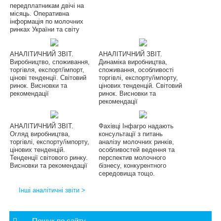
передплатникам двічі на
місяць. Оперативна
інформація по молочних
ринках України та світу
АНАЛІТИЧНИЙ ЗВІТ.
АНАЛІТИЧНИЙ ЗВІТ.
Виробництво, споживання,
Динаміка виробництва,
торгівля, експорт/імпорт,
споживання, особливості
цінові тенденції. Світовий
торгівлі, експорту/імпорту,
ринок. Висновки та
цінових тенденцій. Світовий
рекомендації
ринок. Висновки та
рекомендації
АНАЛІТИЧНИЙ ЗВІТ.
Фахівці Інфагро надають
Огляд виробництва,
консультації з питань
торгівлі, експорту/імпорту,
аналізу молочних ринків,
цінових тенденцій.
особливостей ведення та
Тенденції світового ринку.
перспектив молочного
Висновки та рекомендації
бізнесу, конкурентного
середовища тощо.
Інші аналітичні звіти >
Пошук по сайту