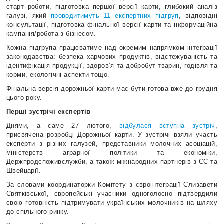
старт роботи, підготовка першої версії карти, глибокий аналіз
галузі, який
проводитимуть 11 експертних підгруп
, відповідні
консультації, підготовка фінальної версії карти та інформаційна
кампанія/робота з бізнесом.
Кожна підгрупа працюватиме над окремим напрямком інтеграції
законодавства: безпека харчових продуктів, відстежуваність та
ідентифікація продукції, здоров’я та добробут тварин, годівля та
корми, екологічні аспекти тощо.
Фінальна версія дорожньої карти має бути готова вже до грудня
цього року.
Перші зустрічі експертів
Днями, а саме 27 лютого,
відбулася вступна зустріч
,
присвячена розробці Дорожньої карти. У зустрічі взяли участь
експерти з різних галузей, представники молочних асоціацій,
міністерств аграрної політики та економіки,
Держпродспоживслужби, а також міжнародних партнерів з ЄС та
Швейцарії.
За словами координаторки Комітету з євроінтеграції Єлизавети
Святківської, європейські учасники одноголосно підтвердили
свою готовність підтримувати українських молочників на шляху
до спільного ринку.