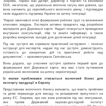
Зокрема, Лоренс ван Делфт, директор з торгівлі та економіки
EDA, наголосив, що українська молочна галузь вже довела, що
вона належить до європейського молочного ринку, і підтвердив
свою відданість підтримці України на шляху інтеграції.
“Наразі закінчився етап формування робочих груп та визначення
ключових завдань. Експерти активно працюють над розробкою
матеріалів для Дорожньої карти. Надалі планується проведення
внутрішніх консультацій, збір та аналіз інформації, а також
розробка конкретних заходів для досягнення цілей інтеграції.
Під час зустрічі ми отримали практичний інструмент – технічні
інструкції для експертів, надані під час зустрічі, демонструють
готовність до конкретних дій та практичної роботи над
документом”, – прокоментувала Святківська.
Вона додала, що учасники зустрічі зробили перший крок до
формування візії Дорожньої карти, яка має стати путівником
українських молочників на шляху євроінтеграції.
Із якими проблемами стикається молочний бізнес для
експорту продукції в Європу
Представники молочного бізнесу визнають, що мають проблеми
та деякі перешкоди для виходу та розширення присутності на
ринку ЄС. Зокрема, про них вони розповіли під час опитування,
яке провів Державний науково-дослідний інститут