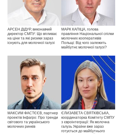
АРСЕН ДІДУР, виконавчий
МАРК КАПІЦА, голова
директор СМПУ: Що впливає
правління Національної спілки
на ціни та які ризики зараз
молочних кооперативів
існують для молочної галузі
Польщі: Від чого залежить
майбутнє молочної галузі?
МАКСИМ ФАСТЄЄВ, партнер
ЄЛИЗАВЕТА СВЯТКІВСЬКА,
проектів Інфагро: Про тренди
координаторка Комітету СМПУ
світового та українського
з євроінтеграції: Як молочна
молочних ринків
галузь України вже зараз
готується до майбутнього