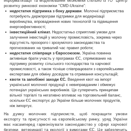
інформатизації та моделювання економіки спільно із ГО “Центр
розвитку ринкової економіки “CMD-Ukraine”:
недостатня підтримка з боку держави
. Молочні підприємства
потребують держпрограм підтримки для модернізації
виробництва, впровадження нових технологій та підвищення
енергоефективності;
інвестиційний клімат.
Недостатньо сприятливі умови для
залучення інвестицій у молочну промисловість, зокрема через
відсутність прозорого і зрозумілого законодавства та
прогнозованих на тривалий час правил роботи;
недостатня співпраця з Євросоюзом.
Україна повинна
активніше брати участь у програмах ЄС, спрямованих на
підтримку розвитку сільського господарства та харчової
промисловості, а також тісніше співпрацювати з європейськими
експертами для обміну досвідом та отримання консультацій;
квоти та запобіжні заходи ЄС.
Введення квот на імпорт
української молочної продукції є невиправданим і обмежує
потенціал українських виробників. Це суперечить принципам
вільної торгівлі та негативно впливає на торговельний баланс,
оскільки ЄС експортує до України більше молочних продуктів,
ніж імпортує.
На думку молочних підприємств, щоб покращити умови
експорту та присутності на європейському ринку, уряд України
має насамперед гармонізувати законодавство у сфері харчової
безпеки, ветеринарії та екології з вимогами ЄС. Це забезпечить