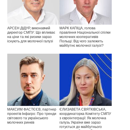
АРСЕН ДІДУР, виконавчий
МАРК КАПІЦА, голова
директор СМПУ: Що впливає
правління Національної спілки
на ціни та які ризики зараз
молочних кооперативів
існують для молочної галузі
Польщі: Від чого залежить
майбутнє молочної галузі?
МАКСИМ ФАСТЄЄВ, партнер
ЄЛИЗАВЕТА СВЯТКІВСЬКА,
проектів Інфагро: Про тренди
координаторка Комітету СМПУ
світового та українського
з євроінтеграції: Як молочна
молочних ринків
галузь України вже зараз
готується до майбутнього