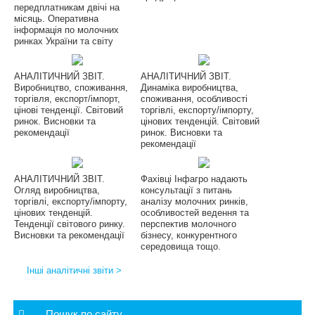
передплатникам двічі на
місяць. Оперативна
інформація по молочних
ринках України та світу
АНАЛІТИЧНИЙ ЗВІТ.
АНАЛІТИЧНИЙ ЗВІТ.
Виробництво, споживання,
Динаміка виробництва,
торгівля, експорт/імпорт,
споживання, особливості
цінові тенденції. Світовий
торгівлі, експорту/імпорту,
ринок. Висновки та
цінових тенденцій. Світовий
рекомендації
ринок. Висновки та
рекомендації
АНАЛІТИЧНИЙ ЗВІТ.
Фахівці Інфагро надають
Огляд виробництва,
консультації з питань
торгівлі, експорту/імпорту,
аналізу молочних ринків,
цінових тенденцій.
особливостей ведення та
Тенденції світового ринку.
перспектив молочного
Висновки та рекомендації
бізнесу, конкурентного
середовища тощо.
Інші аналітичні звіти >
Пошук по сайту