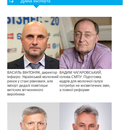
Думка експерта
ВАСИЛЬ ВІНТОНЯК, директор
ВАДИМ ЧАГАРОВСЬКИЙ,
Інфагро: Український молочний
голова СМПУ: Підготовка
ринок у стані рівноваги, але
кадрів для молочної галузі
імпорт дедалі помітніше
потребує не косметичних змін,
витісняє вітчизняного
а повної реформи
виробника