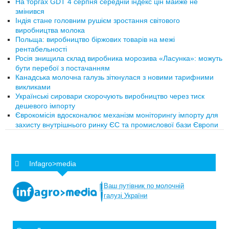
На торгах GDT 4 серпня середній індекс цін майже не
змінився
Індія стане головним рушієм зростання світового
виробництва молока
Польща: виробництво біржових товарів на межі
рентабельності
Росія знищила склад виробника морозива «Ласунка»: можуть
бути перебої з постачанням
Канадська молочна галузь зіткнулася з новими тарифними
викликами
Українські сировари скорочують виробництво через тиск
дешевого імпорту
Єврокомісія вдосконалює механізм моніторингу імпорту для
захисту внутрішнього ринку ЄС та промислової бази Європи
Infagro>media
Ваш
путівник
по
молочній
галузі
України