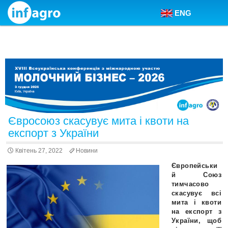
ENG
Skip to content
Євросоюз скасувує мита і квоти на
експорт з України
Квітень 27, 2022
Новини
Європейськи
й Союз
тимчасово
скасувує всі
мита і квоти
на експорт з
України, щоб