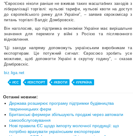
“Євросоюз ніколи раніше не вживав таких масштабних заходів з
лібералізації торгівлі: нульові тарифи, нульові квоти на доступ
до європейського ринку для України”, – заявив єврокомісар з
питань торгівлі Валдіс Домбровскіс.
Він наголосив, що підтримка економіки України має вирішальне
значення для перемоги у війні з Росією та післявонного
відновлення.
“Ці заходи напряму допоможуть українським виробникам та
експортерам. Це потужний сигнал: Євросоюз зробить усе
можливе, щоб допомогти Україні в скрутну годину”, – сказав
Домбровскіс.
biz.liga.net
#ЄС
#ЕКСПОРТ
#КВОТИ
#УКРАЇНА
Останні новини:
Держава розширює програму підтримки будівництва
тваринницьких ферм
Британські фермери збільшують продажі через автомати
самообслуговування
Нові правила ЄС щодо імпорту молочної продукції: що
потрібно врахувати українським експортерам