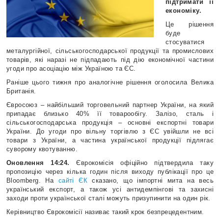
підтримати її
економіку.
Це рішення
буде
стосуватися
металургійної, сільськогосподарської продукції та промислових
товарів, які наразі не підпадають під дію економічної частини
угоди про асоціацію між Україною та ЄС.
Раніше цього тижня про аналогічне рішення оголосила Велика
Британія.
Євросоюз – найбільший торговельний партнер України, на який
припадає близько 40% її товарообігу. Залізо, сталь і
сільськогосподарська продукція – основні експортні товари
України. До угоди про вільну торгівлю з ЄС увійшли не всі
товари з України, а частина української продукції підлягає
суворому квотуванню.
Оновлення 14:24.
Єврокомісія офіційно підтвердила таку
пропозицію через кілька годин після виходу публікації про це
Bloomberg. На
сайті ЄК
сказано, що імпортні мита на весь
український експорт, а також усі антидемпінгові та захисні
заходи проти української сталі можуть призупинити на один рік.
Керівництво Єврокомісії називає такий крок безпрецедентним.