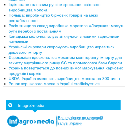
Індія стане головним рушієм зростання світового
виробництва молока
Польща: виробництво біржових товарів на межі
рентабельності
Росія знищила склад виробника морозива «Ласунка»: можуть
бути перебої з постачанням
Канадська молочна галузь зіткнулася з новими тарифними
викликами
Українські сировари скорочують виробництво через тиск
дешевого імпорту
Єврокомісія вдосконалює механізм моніторингу імпорту для
захисту внутрішнього ринку ЄС та промислової бази Європи
Україна повертається до повних вимог маркування харчових
продуктів і кормів
USDA: Україна зменшить виробництво молока на 300 тис. т
Ринок вершкового масла в Україні стабілізується
Infagro>media
Ваш
путівник
по
молочній
галузі
України