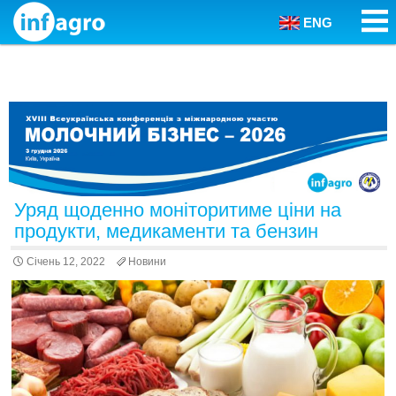
ENG
Skip to content
Уряд щоденно моніторитиме ціни на
продукти, медикаменти та бензин
Січень 12, 2022
Новини