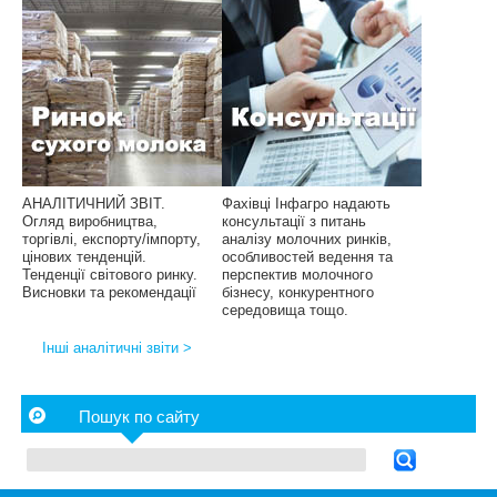
АНАЛІТИЧНИЙ ЗВІТ.
Фахівці Інфагро надають
Огляд виробництва,
консультації з питань
торгівлі, експорту/імпорту,
аналізу молочних ринків,
цінових тенденцій.
особливостей ведення та
Тенденції світового ринку.
перспектив молочного
Висновки та рекомендації
бізнесу, конкурентного
середовища тощо.
Інші аналітичні звіти >
Пошук по сайту