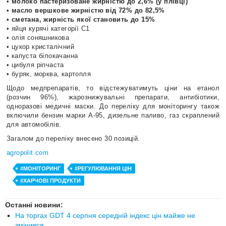
•
молоко пастеризоване жирністю до 2,6% (у плівці)
• масло вершкове жирністю від 72% до 82,5%
• сметана, жирність якої становить до 15%
• яйця курячі категорії С1
• олія соняшникова
• цукор кристалічний
• капуста білокачанна
• цибуля ріпчаста
• буряк, морква, картопля
Щодо медпрепаратів, то відстежуватимуть ціни на етанол
(розчин 96%), жарознижувальні препарати, антибіотики,
одноразові медичні маски. До переліку для моніторингу також
включили бензин марки А-95, дизельне паливо, газ скраплений
для автомобілів.
Загалом до переліку внесено 30 позицій.
agropolit.com
#МОНІТОРИНГ
#РЕГУЛЮВАННЯ ЦІН
#ХАРЧОВІ ПРОДУКТИ
Останні новини:
На торгах GDT 4 серпня середній індекс цін майже не
змінився