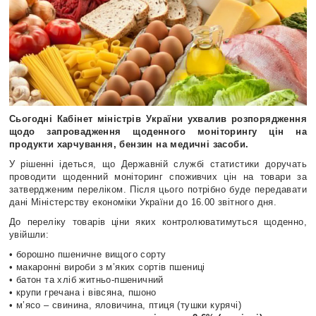
Сьогодні Кабінет міністрів України ухвалив розпорядження
щодо запровадження щоденного моніторингу цін на
продукти харчування, бензин на медичні засоби.
У рішенні ідеться, що Державній службі статистики доручать
проводити щоденний моніторинг споживчих цін на товари за
затвердженим переліком. Після цього потрібно буде передавати
дані Міністерству економіки України до 16.00 звітного дня.
До переліку товарів ціни яких контролюватимуться щоденно,
увійшли:
• борошно пшеничне вищого сорту
• макаронні вироби з м’яких сортів пшениці
• батон та хліб житньо-пшеничний
• крупи гречана і вівсяна, пшоно
• м’ясо – свинина, яловичина, птиця (тушки курячі)