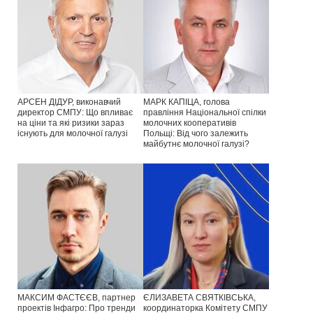
АРСЕН ДІДУР, виконавчий
МАРК КАПІЦА, голова
директор СМПУ: Що впливає
правління Національної спілки
на ціни та які ризики зараз
молочних кооперативів
існують для молочної галузі
Польщі: Від чого залежить
майбутнє молочної галузі?
МАКСИМ ФАСТЄЄВ, партнер
ЄЛИЗАВЕТА СВЯТКІВСЬКА,
проектів Інфагро: Про тренди
координаторка Комітету СМПУ