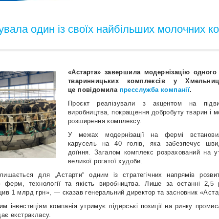
увала один із своїх найбільших молочних к
«Астарта» завершила модернізацію одного 
тваринницьких комплексів у Хмельниц
це повідомила
пресслужба компанії
.
Проєкт реалізували з акцентом на підви
виробництва, покращення добробуту тварин і 
розширення комплексу.
У межах модернізації на фермі встанови
карусель на 40 голів, яка забезпечує шв
доїння. Загалом комплекс розрахований на у
великої рогатої худоби.
лишається для „Астарти“ одним із стратегічних напрямів розв
ю ферм, технології та якість виробництва. Лише за останні 2,5 
ив 1 млрд грн», — сказав генеральний директор та засновник «Астар
им інвестиціям компанія утримує лідерські позиції на ринку проми
дає екстракласу.