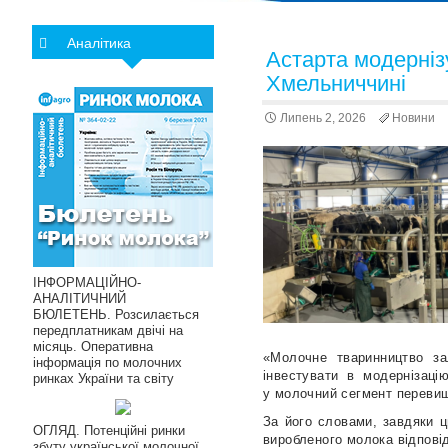
Аналітика
Астарта модерніз
Хмельниччині
Липень 2, 2026
Новини
ІНФОРМАЦІЙНО-
АНАЛІТИЧНИЙ
БЮЛЕТЕНЬ. Розсилається
передплатникам двічі на
місяць. Оперативна
«Молочне тваринництво за
інформація по молочних
інвестувати в модернізаці
ринках України та світу
у молочний сегмент перевищ
За його словами, завдяки ц
ОГЛЯД. Потенційні ринки
виробленого молока відпові
збуту української молочної