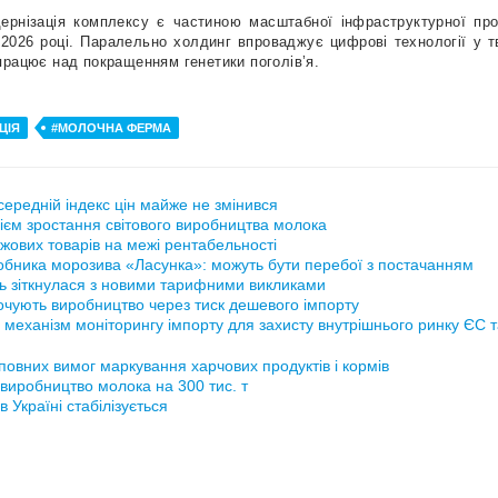
ернізація комплексу є частиною масштабної інфраструктурної про
2026 році. Паралельно холдинг впроваджує цифрові технології у т
працює над покращенням генетики поголів’я.
ЦІЯ
#МОЛОЧНА ФЕРМА
ередній індекс цін майже не змінився
ієм зростання світового виробництва молока
жових товарів на межі рентабельності
обника морозива «Ласунка»: можуть бути перебої з постачанням
ь зіткнулася з новими тарифними викликами
рочують виробництво через тиск дешевого імпорту
 механізм моніторингу імпорту для захисту внутрішнього ринку ЄС 
повних вимог маркування харчових продуктів і кормів
виробництво молока на 300 тис. т
 Україні стабілізується