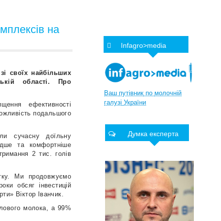
омплексів на
Infagro>media
зі своїх найбільших
ькій області. Про
Ваш
путівник
по
молочній
галузі
України
щення ефективності
можливість подальшого
Думка експерта
ли сучасну доїльну
идше та комфортніше
тримання 2 тис. голів
итку. Ми продовжуємо
роки обсяг інвестицій
ти» Віктор Іванчик.
слового молока, а 99%