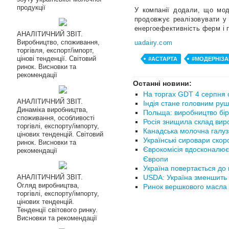
продукції
У компанії додали, що мод
продовжує реалізовувати у 
енергоефективність ферм і 
АНАЛІТИЧНИЙ ЗВІТ.
Виробництво, споживання,
uadairy.com
торгівля, експорт/імпорт,
цінові тенденції. Світовий
#АСТАРТА
#МОДЕРНІЗА
ринок. Висновки та
рекомендації
Останні новини:
На торгах GDT 4 серпня с
АНАЛІТИЧНИЙ ЗВІТ.
Індія стане головним руш
Динаміка виробництва,
Польща: виробництво бір
споживання, особливості
Росія знищила склад вир
торгівлі, експорту/імпорту,
Канадська молочна галуз
цінових тенденцій. Світовий
Українські сировари ско
ринок. Висновки та
Єврокомісія вдосконалює
рекомендації
Європи
Україна повертається до 
АНАЛІТИЧНИЙ ЗВІТ.
USDA: Україна зменшить 
Огляд виробництва,
Ринок вершкового масла в
торгівлі, експорту/імпорту,
цінових тенденцій.
Тенденції світового ринку.
Висновки та рекомендації