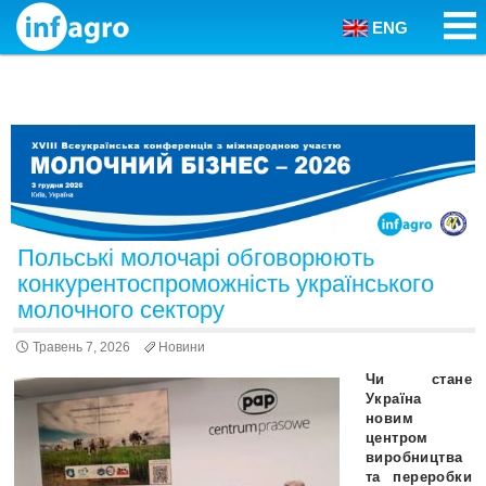
ENG
Skip to content
Польські молочарі обговорюють
конкурентоспроможність українського
молочного сектору
Травень 7, 2026
Новини
Чи стане
Україна
новим
центром
виробництва
та переробки