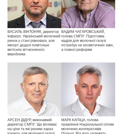
ВАСИЛЬ ВІНТОНЯК, директор
ВАДИМ ЧАГАРОВСЬКИЙ,
Інфагро: Український молочний
голова СМПУ: Підготовка
ринок у стані рівноваги, але
кадрів для молочної галузі
імпорт дедалі помітніше
потребує не косметичних змін,
витісняє вітчизняного
а повної реформи
виробника
АРСЕН ДІДУР, виконавчий
МАРК КАПІЦА, голова
директор СМПУ: Що впливає
правління Національної спілки
на ціни та які ризики зараз
молочних кооперативів
існують для молочної галузі
Польщі: Від чого залежить