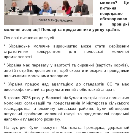
молока? Це
питання
нещодавно
обговорювал
и провідні
молочні асоціації Польщі та представники уряду країни.
Основні висновки дискусії:
* Українське молочне виробництво може стати серйозним
стратегічним конкурентом для польської молочної
промисловості.
* Україна має перевагу у вартості та сировині (вартість кормів),
але їй потрібне десятиліття, щоб скоротити розрив з провідними
польськими молочними заводами.
* Україна працює над адаптацією до стандартів ЄС та має
високоефективний та результативний лобістський апарат.
5 травня 2026 року у Варшаві відбулася зустріч п’яти польських
молочних організацій та представників Міністерства сільського
господарства та розвитку сільських районів. Були обговорені
актуальні проблеми молочної галузі та представлені подальші
напрямки планового розвитку.
На зустрічі були присутні Малгожата Громадзка, державний
секретар Міністерства сільського господарства та розвитку