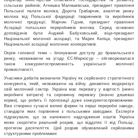
сільських районів; Агнешка Малишевська, президент правління
Польської палати молока; Дорота Грабарчик, аналітик ринку
молока від Польської федерації тваринників та виробників
молочної продукції; Марчин Гідзик, президент правління
Асоціації польських переробників молока. Серед основних
доповідачів були Анджей Бабуховський, віце-президент
Національної молочної асоціації, та Марек Капіца, президент
Національної асоціації молочних кооперативів.
Окрім головної теми – блокування доступу до бразильського
ринку, незважаючи на угоду ЄС-Меркосур – обговорювалася
також конкурентоспроможність української молочної
промисловості.
Учасники дебатів визначили Україну як серйозного стратегічного
конкурента, який, незважаючи на війну, динамічно модернізує
свій молочний сектор. Україна має перевагу у вартості (нижчі
виробничі витрати) та сировинну перевагу (значно дешевші
корми), що робить її пропозиції дуже конкурентоспроможними.
Вже створено сучасні великі ферми та перші переробні заводи,
стандарти яких порівнянні з польськими заводами. Експерти
підрахували, що за належного надходження коштів Україна
може скоротити реальний розрив, що відділяє її від Польщі,
протягом десятиліття. Цей розрив обумовлений серйозними
структурними проблемами: