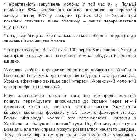
* ефективність закупівель молока: У той час як у Польщі
приблизно 83% виробленого молока потрапляє на переробні
заводи (понад 90% у західних країнах ЄС), в Україні цей
показник становить лише половину – решта переробляється
внутрішньо.
* спад виробництва: Україна намагається побороти тенденцію до
зниження виробництва молока.
* інфраструктура: більшість зі 100 переробних заводів України
застаріли, хоча сучасні потужності можна побудувати відносно
швидко.
Учасники дебатів відзначили ефективне лобіювання України в
Брюсселі. Готуючись до повної відповідності стандартам ЄС,
Україна ефективно захищає свої інтереси. Український молочний
сектор добре організований.
Існує занепокоєння стосовно того, що міжнародні компанії
почнуть переміщувати виробництво до України через нижчі
екологічні, якісні та, зрештою, вартісні вимоги. Зменшення
кількості молочних фермерів у ЄС також є фактором впливу.
Великі міжнародні компанії вже встановлюють контакти з
Україною та планують інвестиції туди. Подібна ситуація існує в
Бразилії, але там справи можуть розвиватися набагато швидше.
Тому цікавим варіантом для польських компаній є можливість