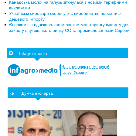
Канадська молочна галузь зіткнулася з новими тарифними
викликами
Українські сировари скорочують виробництво через тиск
дешевого імпорту
Єврокомісія вдосконалює механізм моніторингу імпорту для
захисту внутрішнього ринку ЄС та промислової бази Європи
Infagro>media
Ваш
путівник
по
молочній
галузі
України
Думка експерта