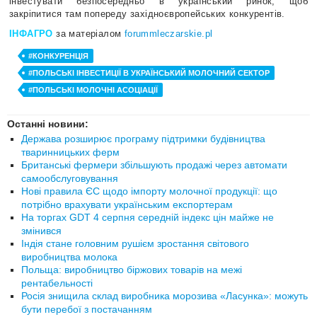
інвестувати безпосередньо в український ринок, щоб
закріпитися там попереду західноєвропейських конкурентів.
ІНФАГРО
за матеріалом
forummleczarskie.pl
#КОНКУРЕНЦІЯ
#ПОЛЬСЬКІ ІНВЕСТИЦІЇ В УКРАЇНСЬКИЙ МОЛОЧНИЙ СЕКТОР
#ПОЛЬСЬКІ МОЛОЧНІ АСОЦІАЦІЇ
Останні новини:
Держава розширює програму підтримки будівництва
тваринницьких ферм
Британські фермери збільшують продажі через автомати
самообслуговування
Нові правила ЄС щодо імпорту молочної продукції: що
потрібно врахувати українським експортерам
На торгах GDT 4 серпня середній індекс цін майже не
змінився
Індія стане головним рушієм зростання світового
виробництва молока
Польща: виробництво біржових товарів на межі
рентабельності
Росія знищила склад виробника морозива «Ласунка»: можуть
бути перебої з постачанням