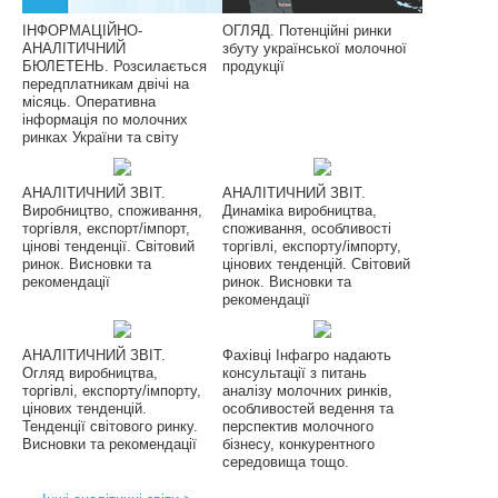
ІНФОРМАЦІЙНО-
ОГЛЯД. Потенційні ринки
АНАЛІТИЧНИЙ
збуту української молочної
БЮЛЕТЕНЬ. Розсилається
продукції
передплатникам двічі на
місяць. Оперативна
інформація по молочних
ринках України та світу
АНАЛІТИЧНИЙ ЗВІТ.
АНАЛІТИЧНИЙ ЗВІТ.
Виробництво, споживання,
Динаміка виробництва,
торгівля, експорт/імпорт,
споживання, особливості
цінові тенденції. Світовий
торгівлі, експорту/імпорту,
ринок. Висновки та
цінових тенденцій. Світовий
рекомендації
ринок. Висновки та
рекомендації
АНАЛІТИЧНИЙ ЗВІТ.
Фахівці Інфагро надають
Огляд виробництва,
консультації з питань
торгівлі, експорту/імпорту,
аналізу молочних ринків,
цінових тенденцій.
особливостей ведення та
Тенденції світового ринку.
перспектив молочного
Висновки та рекомендації
бізнесу, конкурентного
середовища тощо.