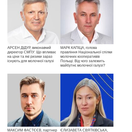
АРСЕН ДІДУР, виконавчий
МАРК КАПІЦА, голова
директор СМПУ: Що впливає
правління Національної спілки
на ціни та які ризики зараз
молочних кооперативів
існують для молочної галузі
Польщі: Від чого залежить
майбутнє молочної галузі?
МАКСИМ ФАСТЄЄВ, партнер
ЄЛИЗАВЕТА СВЯТКІВСЬКА,