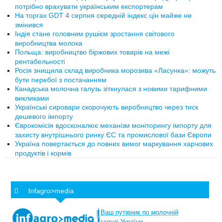
потрібно врахувати українським експортерам
На торгах GDT 4 серпня середній індекс цін майже не
змінився
Індія стане головним рушієм зростання світового
виробництва молока
Польща: виробництво біржових товарів на межі
рентабельності
Росія знищила склад виробника морозива «Ласунка»: можуть
бути перебої з постачанням
Канадська молочна галузь зіткнулася з новими тарифними
викликами
Українські сировари скорочують виробництво через тиск
дешевого імпорту
Єврокомісія вдосконалює механізм моніторингу імпорту для
захисту внутрішнього ринку ЄС та промислової бази Європи
Україна повертається до повних вимог маркування харчових
продуктів і кормів
Infagro>media
Ваш
путівник
по
молочній
галузі
України