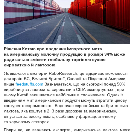
Рішення Китаю про введення імпортного мита
на американську молочну продукцію в розмірі 34% може
радикально змінити глобальну торгівлю сухою
сироваткою й лактозою.
Як вважають експерти RaboResearch, це відкриває можливості
для країн ЄС, Великої Британії, Океанії та Південної Америки,
пише
feedstuffs.com
.Зазначається, що на сьогодні понад 50%
виробництва лактози та сироватки в США експортується, при
цьому Китай залишається найбільшим споживачем. Однак із
введенням мит американські продукти можуть втратити цінову
конкурентоспроможність. Водночас європейська та британська
лактоза, яка коштує в 2−3 рази дорожче за американську,
цінується за високу якість, особливо у фармацевтичному
та харчовому секторах.
Попри це, як вважають експерти, американська лактоза може