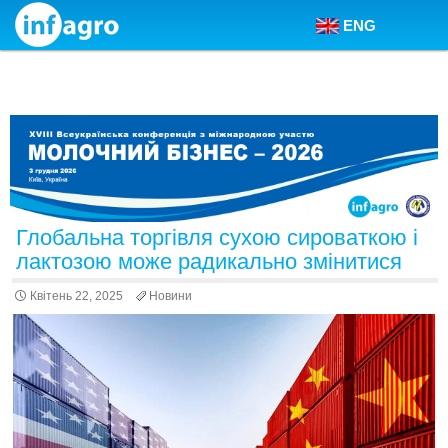
ENG
Skip to content
Глобальна торгівля сухою сироваткою і
лактозою може радикально змінитися
Квітень 22, 2025
Новини