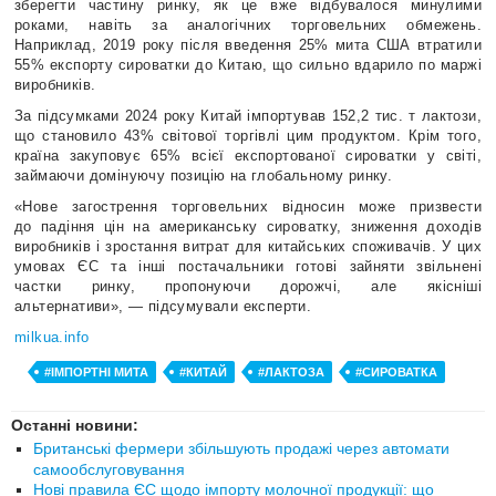
зберегти частину ринку, як це вже відбувалося минулими
роками, навіть за аналогічних торговельних обмежень.
Наприклад, 2019 року після введення 25% мита США втратили
55% експорту сироватки до Китаю, що сильно вдарило по маржі
виробників.
За підсумками 2024 року Китай імпортував 152,2 тис. т лактози,
що становило 43% світової торгівлі цим продуктом. Крім того,
країна закуповує 65% всієї експортованої сироватки у світі,
займаючи домінуючу позицію на глобальному ринку.
«Нове загострення торговельних відносин може призвести
до падіння цін на американську сироватку, зниження доходів
виробників і зростання витрат для китайських споживачів. У цих
умовах ЄС та інші постачальники готові зайняти звільнені
частки ринку, пропонуючи дорожчі, але якісніші
альтернативи», — підсумували експерти.
milkua.info
#ІМПОРТНІ МИТА
#КИТАЙ
#ЛАКТОЗА
#СИРОВАТКА
Останні новини:
Британські фермери збільшують продажі через автомати
самообслуговування
Нові правила ЄС щодо імпорту молочної продукції: що