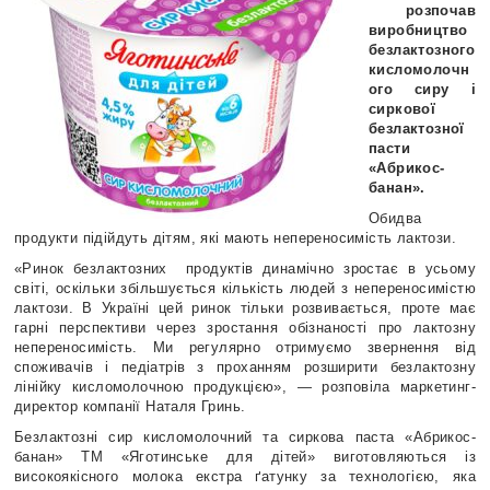
розпочав
виробництво
безлактозного
кисломолочн
ого сиру і
сиркової
безлактозної
пасти
«Абрикос-
банан».
Обидва
продукти підійдуть дітям, які мають непереносимість лактози.
«Ринок безлактозних продуктів динамічно зростає в усьому
світі, оскільки збільшується кількість людей з непереносимістю
лактози. В Україні цей ринок тільки розвивається, проте має
гарні перспективи через зростання обізнаності про лактозну
непереносимість. Ми регулярно отримуємо звернення від
споживачів і педіатрів з проханням розширити безлактозну
лінійку кисломолочною продукцією», — розповіла маркетинг-
директор компанії Наталя Гринь.
Безлактозні сир кисломолочний та сиркова паста «Абрикос-
банан» ТМ «Яготинське для дітей» виготовляються із
високоякісного молока екстра ґатунку за технологією, яка