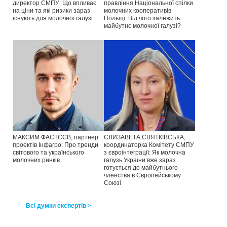
директор СМПУ: Що впливає
правління Національної спілки
на ціни та які ризики зараз
молочних кооперативів
існують для молочної галузі
Польщі: Від чого залежить
майбутнє молочної галузі?
МАКСИМ ФАСТЄЄВ, партнер
ЄЛИЗАВЕТА СВЯТКІВСЬКА,
проектів Інфагро: Про тренди
координаторка Комітету СМПУ
світового та українського
з євроінтеграції: Як молочна
молочних ринків
галузь України вже зараз
готується до майбутнього
членства в Європейському
Союзі
Всі думки експертів >