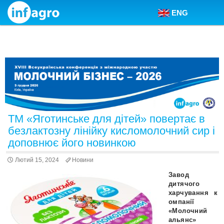
ENG
Skip to content
ТМ «Яготинське для дітей» повертає в
безлактозну лінійку кисломолочний сир і
доповнює його новинкою
Лютий 15, 2024
Новини
Завод
дитячого
харчування к
омпанії
«Молочний
альянс»