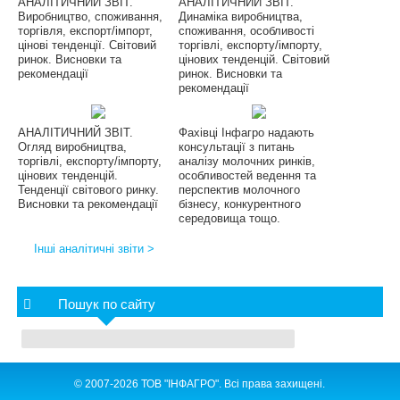
АНАЛІТИЧНИЙ ЗВІТ.
АНАЛІТИЧНИЙ ЗВІТ.
Виробництво, споживання,
Динаміка виробництва,
торгівля, експорт/імпорт,
споживання, особливості
цінові тенденції. Світовий
торгівлі, експорту/імпорту,
ринок. Висновки та
цінових тенденцій. Світовий
рекомендації
ринок. Висновки та
рекомендації
АНАЛІТИЧНИЙ ЗВІТ.
Фахівці Інфагро надають
Огляд виробництва,
консультації з питань
торгівлі, експорту/імпорту,
аналізу молочних ринків,
цінових тенденцій.
особливостей ведення та
Тенденції світового ринку.
перспектив молочного
Висновки та рекомендації
бізнесу, конкурентного
середовища тощо.
Інші аналітичні звіти >
Пошук по сайту
© 2007-2026 ТОВ "ІНФАГРО". Всі права захищені.