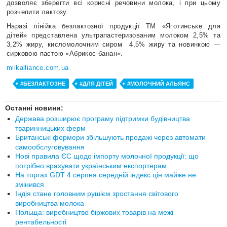
дозволяє зберегти всі корисні речовини молока, і при цьому
розчепити лактозу.
Наразі лінійка безлактозної продукції ТМ «Яготинське для
дітей» представлена ультрапастеризованим молоком 2,5% та
3,2% жиру, кисломолочним сиром 4,5% жиру та новинкою —
сирковою пастою «Абрикос-банан».
milkalliance.com.ua
#БЕЗЛАКТОЗНЕ
#ДЛЯ ДІТЕЙ
#МОЛОЧНИЙ АЛЬЯНС
Останні новини:
Держава розширює програму підтримки будівництва
тваринницьких ферм
Британські фермери збільшують продажі через автомати
самообслуговування
Нові правила ЄС щодо імпорту молочної продукції: що
потрібно врахувати українським експортерам
На торгах GDT 4 серпня середній індекс цін майже не
змінився
Індія стане головним рушієм зростання світового
виробництва молока
Польща: виробництво біржових товарів на межі
рентабельності