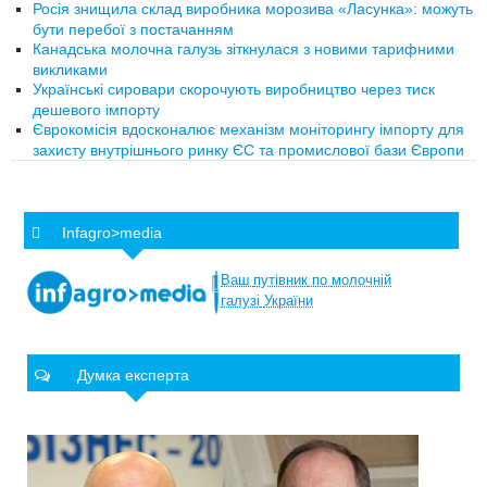
Росія знищила склад виробника морозива «Ласунка»: можуть
бути перебої з постачанням
Канадська молочна галузь зіткнулася з новими тарифними
викликами
Українські сировари скорочують виробництво через тиск
дешевого імпорту
Єврокомісія вдосконалює механізм моніторингу імпорту для
захисту внутрішнього ринку ЄС та промислової бази Європи
Infagro>media
Ваш
путівник
по
молочній
галузі
України
Думка експерта