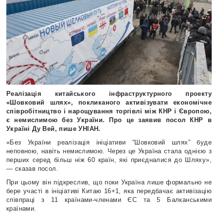
Реалізація китайського інфраструктурного проекту
«Шовковий шлях», покликаного активізувати економічне
співробітництво і нарощування торгівлі між КНР і Європою,
є немислимою без України. Про це заявив посол КНР в
Україні Ду Вей, пише УНІАН.
«Без України реалізація ініціативи “Шовковий шлях” буде
неповною, навіть немислимою. Через це Україна стала однією з
перших серед більш ніж 60 країн, які приєдналися до Шляху»,
― сказав посол.
При цьому він підкреслив, що поки Україна лише формально не
бере участі в ініціативі Китаю 16+1, яка передбачає активізацію
співпраці з 11 країнами-членами ЄС та 5 Балканськими
країнами.