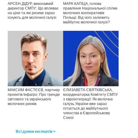
АРСЕН ДІДУР, виконавчий
МАРК КАПІЦА, голова
директор СМПУ: Що впливає
правління Національної спілки
на ціни та які ризики зараз
молочних кооперативів
існують для молочної галузі
Польщі: Від чого залежить
майбутнє молочної галузі?
МАКСИМ ФАСТЄЄВ, партнер
ЄЛИЗАВЕТА СВЯТКІВСЬКА,
проектів Інфагро: Про тренди
координаторка Комітету СМПУ
світового та українського
з євроінтеграції: Як молочна
молочних ринків
галузь України вже зараз
готується до майбутнього
членства в Європейському
Союзі
Всі думки експертів >