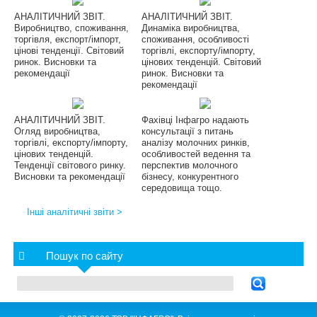
АНАЛІТИЧНИЙ ЗВІТ.
АНАЛІТИЧНИЙ ЗВІТ.
Виробництво, споживання,
Динаміка виробництва,
торгівля, експорт/імпорт,
споживання, особливості
цінові тенденції. Світовий
торгівлі, експорту/імпорту,
ринок. Висновки та
цінових тенденцій. Світовий
рекомендації
ринок. Висновки та
рекомендації
АНАЛІТИЧНИЙ ЗВІТ.
Фахівці Інфагро надають
Огляд виробництва,
консультації з питань
торгівлі, експорту/імпорту,
аналізу молочних ринків,
цінових тенденцій.
особливостей ведення та
Тенденції світового ринку.
перспектив молочного
Висновки та рекомендації
бізнесу, конкурентного
середовища тощо.
Інші аналітичні звіти >
Пошук по сайту