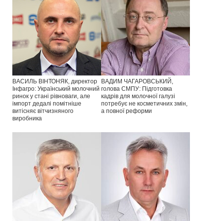
ВАСИЛЬ ВІНТОНЯК, директор
ВАДИМ ЧАГАРОВСЬКИЙ,
Інфагро: Український молочний
голова СМПУ: Підготовка
ринок у стані рівноваги, але
кадрів для молочної галузі
імпорт дедалі помітніше
потребує не косметичних змін,
витісняє вітчизняного
а повної реформи
виробника