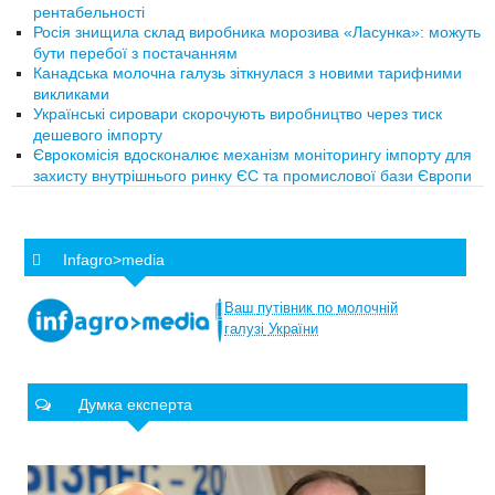
рентабельності
Росія знищила склад виробника морозива «Ласунка»: можуть
бути перебої з постачанням
Канадська молочна галузь зіткнулася з новими тарифними
викликами
Українські сировари скорочують виробництво через тиск
дешевого імпорту
Єврокомісія вдосконалює механізм моніторингу імпорту для
захисту внутрішнього ринку ЄС та промислової бази Європи
Infagro>media
Ваш
путівник
по
молочній
галузі
України
Думка експерта