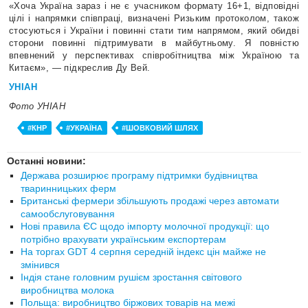
«Хоча Україна зараз і не є учасником формату 16+1, відповідні
цілі і напрямки співпраці, визначені Ризьким протоколом, також
стосуються і України і повинні стати тим напрямом, який обидві
сторони повинні підтримувати в майбутньому. Я повністю
впевнений у перспективах співробітництва між Україною та
Китаєм», ― підкреслив Ду Вей.
УНІАН
Фото УНІАН
#КНР
#УКРАЇНА
#ШОВКОВИЙ ШЛЯХ
Останні новини:
Держава розширює програму підтримки будівництва
тваринницьких ферм
Британські фермери збільшують продажі через автомати
самообслуговування
Нові правила ЄС щодо імпорту молочної продукції: що
потрібно врахувати українським експортерам
На торгах GDT 4 серпня середній індекс цін майже не
змінився
Індія стане головним рушієм зростання світового
виробництва молока
Польща: виробництво біржових товарів на межі