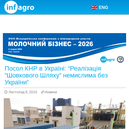
ENG
Skip to content
Посол КНР в Україні: “Реалізація
“Шовкового Шляху” немислима без
України”
Листопад 8, 2016
Новини