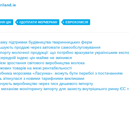
riland.ie
НЯ ЦІН
#ДОПЛАТИ ФЕРМЕРАМ#
ЄВРОКОМІСІЯ
аму підтримки будівництва тваринницьких ферм
ьшують продажі через автомати самообслуговування
порту молочної продукції: що потрібно врахувати українським експ
ередній індекс цін майже не змінився
ієм зростання світового виробництва молока
жових товарів на межі рентабельності
обника морозива «Ласунка»: можуть бути перебої з постачанням
ь зіткнулася з новими тарифними викликами
рочують виробництво через тиск дешевого імпорту
 механізм моніторингу імпорту для захисту внутрішнього ринку ЄС 