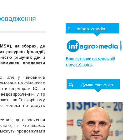
провадження
Infagro>media
MSA), на зборах, де
х ресурсів Ірландії,
ністю рішучих дій з
Ваш
путівник
по
молочній
з вимушені продавати
галузі
України
ях, але у чиновників
ямована на фінансове
Думка експерта
плати фермерам ЄС за
 недовироблений літр
гають на її скорішому
ого молока не дадуть
реслив, що скорочення
ьне, і ті, хто вважає
, можуть продовжувати