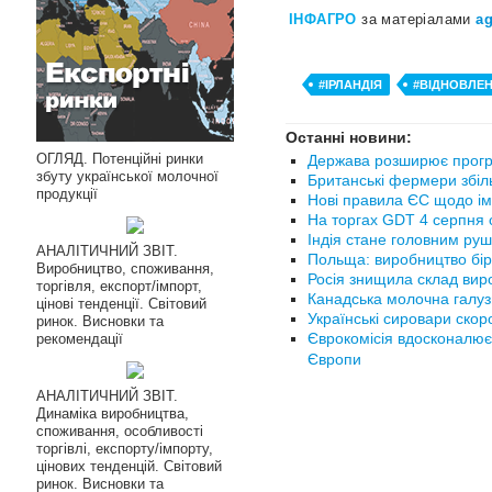
ІНФАГРО
за матеріалами
ag
#ІРЛАНДІЯ
#ВІДНОВЛЕН
Останні новини:
ОГЛЯД. Потенційні ринки
Держава розширює прогр
збуту української молочної
Британські фермери збіл
продукції
Нові правила ЄС щодо ім
На торгах GDT 4 серпня с
Індія стане головним руш
АНАЛІТИЧНИЙ ЗВІТ.
Польща: виробництво бір
Виробництво, споживання,
Росія знищила склад вир
торгівля, експорт/імпорт,
Канадська молочна галуз
цінові тенденції. Світовий
Українські сировари ско
ринок. Висновки та
Єврокомісія вдосконалює
рекомендації
Європи
АНАЛІТИЧНИЙ ЗВІТ.
Динаміка виробництва,
споживання, особливості
торгівлі, експорту/імпорту,
цінових тенденцій. Світовий
ринок. Висновки та