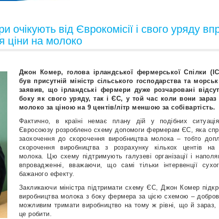
и очікують від Єврокомісії і свого уряду в
я ціни на молоко
Джон Комер, голова ірландської фермерської Спілки (IC
був присутній міністр сільського господарства та морськи
заявив, що ірландські фермери дуже розчаровані відсут
боку як свого уряду, так і ЄС, у той час коли вони зара
молоко за ціною на 9 центів/літр меншою за собівартість.
Фактично, в країні немає плану дій у подібних ситуаці
Євросоюзу розроблено схему допомоги фермерам ЄС, яка спр
заохочення до скорочення виробництва молока – тобто до
скорочення виробництва з розрахунку кількох центів на
молока. Цю схему підтримують галузеві організації і наполя
впровадженні, вважаючи, що самі тільки інтервенції сух
бажаного ефекту.
Закликаючи міністра підтримати схему ЄС, Джон Комер підк
виробництва молока з боку фермера за цією схемою – добровіл
можливим тримати виробництво на тому ж рівні, що й зараз
це робити.