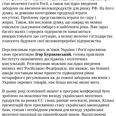
стан молочної галузі Росії, а також наслідки введення
заборони на ввезення молокопродуктів для ринку РФ. На його
думку, за деякими категоріями продукції втрати
несуттєві. Проблему представляють втрати по сиру і
жирах. Також, він висловив думку, що навряд чи можна
очікувати скасування ембарго в найближчі роки. Вже зараз
багато малих і середніх підприємств намагаються
використовувати цю ситуацію, а великі молочні господарства
планують будувати свої молокопереробні підприємства.
Перспективам торгових зв’язків України і Росії присвятив
свою презентацію
Ігор Бураковський
, голова правління
Інституту економічних досліджень і політичних
консультацій. Розглянувши можливі наслідки введення
ввізних мит Російською Федерацією, він вважає, що більшої
шкоди поставкам може принести підвищення рівня
нетарифного регулювання аж до повної заборони ввезення з
України окремих товарів, ніж більш високі ввізні мита.
В цьому році особливий акцент в програмі конференції було
зроблено на можливостях виходу українських молочних
продуктів на ринки ЄС і інші, раніше неосвоєні, ринки. Кілька
презентацій було присвячено стану української законодавчої
бази, етапам і необхідним умовам для виходу української
молочної продукції на європейський ринок. Висвітлюючи