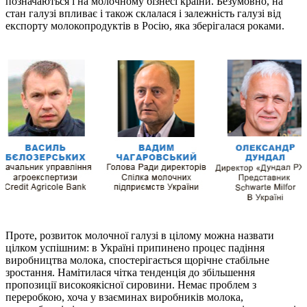
позначаються і на молочному бізнесі країни. Безумовно, на
стан галузі впливає і також склалася і залежність галузі від
експорту молокопродуктів в Росію, яка зберігалася роками.
Проте, розвиток молочної галузі в цілому можна назвати
цілком успішним: в Україні припинено процес падіння
виробництва молока, спостерігається щорічне стабільне
зростання. Намітилася чітка тенденція до збільшення
пропозиції високоякісної сировини. Немає проблем з
переробкою, хоча у взаєминах виробників молока,