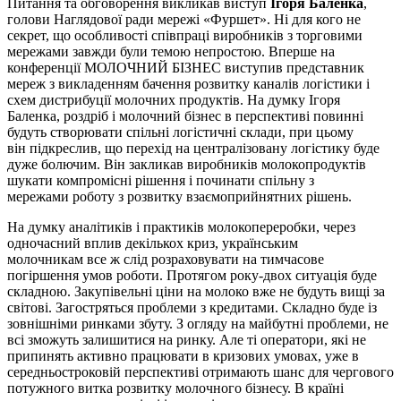
Питання та обговорення викликав виступ
Ігоря Баленка
,
голови Наглядової ради мережі «Фуршет». Ні для кого не
секрет, що особливості співпраці виробників з торговими
мережами завжди були темою непростою. Вперше на
конференції МОЛОЧНИЙ БІЗНЕС виступив представник
мереж з викладенням бачення розвитку каналів логістики і
схем дистрибуції молочних продуктів. На думку Ігоря
Баленка, роздріб і молочний бізнес в перспективі повинні
будуть створювати спільні логістичні склади, при цьому
він підкреслив, що перехід на централізовану логістику буде
дуже болючим. Він закликав виробників молокопродуктів
шукати компромісні рішення і починати спільну з
мережами роботу з розвитку взаємоприйнятних рішень.
На думку аналітиків і практиків молокопереробки, через
одночасний вплив декількох криз, українським
молочникам все ж слід розраховувати на тимчасове
погіршення умов роботи. Протягом року-двох ситуація буде
складною. Закупівельні ціни на молоко вже не будуть вищі за
світові. Загостряться проблеми з кредитами. Складно буде із
зовнішніми ринками збуту. З огляду на майбутні проблеми, не
всі зможуть залишитися на ринку. Але ті оператори, які не
припинять активно працювати в кризових умовах, уже в
середньостроковій перспективі отримають шанс для чергового
потужного витка розвитку молочного бізнесу. В країні