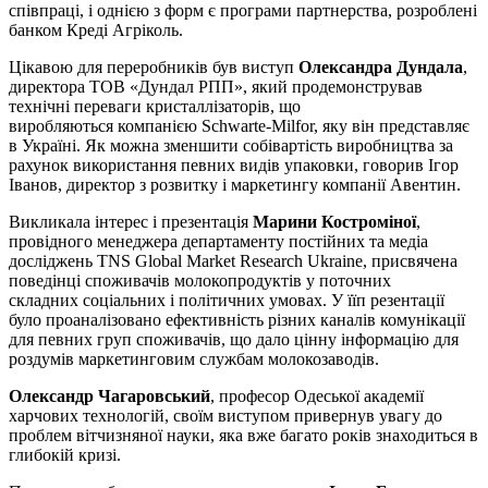
співпраці, і однією з форм є програми партнерства, розроблені
банком Креді Агріколь.
Цікавою для переробників був виступ
Олександра Дундала
,
директора ТОВ «Дундал РПП», який продемонстрував
технічні переваги кристаллізаторів, що
виробляються компанією Schwarte-Milfor, яку він представляє
в Україні. Як можна зменшити собівартість виробництва за
рахунок використання певних видів упаковки, говорив Ігор
Іванов, директор з розвитку і маркетингу компанії Авентин.
Викликала інтерес і презентація
Марини Костроміної
,
провідного менеджера департаменту постійних та медіа
досліджень TNS Global Market Research Ukraine, присвячена
поведінці споживачів молокопродуктів у поточних
складних соціальних і політичних умовах. У їїп резентації
було проаналізовано ефективність різних каналів комунікації
для певних груп споживачів, що дало цінну інформацію для
роздумів маркетинговим службам молокозаводів.
Олександр Чагаровський
, професор Одеської академії
харчових технологій, своїм виступом привернув увагу до
проблем вітчизняної науки, яка вже багато років знаходиться в
глибокій кризі.