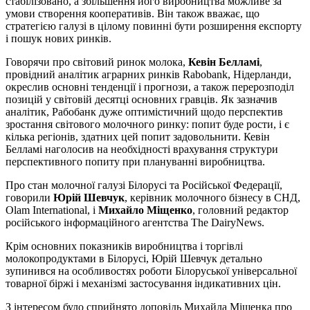
стабілізовано, а збільшення його виробництва можливе за
умови створення кооперативів. Він також вважає, що
стратегією галузі в цілому повинні бути розширення експорту
і пошук нових ринків.
Говорячи про світовий ринок молока,
Кевін Белламі
,
провідний аналітик аграрних ринків Rabobank, Нідерланди,
окреслив основні тенденції і прогнози, а також перерозподіл
позицій у світовій десятці основних гравців. Як зазначив
аналітик, Рабобанк дуже оптимістичний щодо перспектив
зростання світового молочного ринку: попит буде рости, і є
кілька регіонів, здатних цей попит задовольнити. Кевін
Белламі наголосив на необхідності врахування структури
перспективного попиту при плануванні виробництва.
Про стан молочної галузі Білорусі та Російської Федерації,
говорили
Юрій Шевчук
, керівник молочного бізнесу в СНД,
Olam International, і
Михайло Міщенко
, головний редактор
російського інформаційного агентства The DairyNews.
Крім основних показників виробництва і торгівлі
молокопродуктами в Білорусі, Юрій Шевчук детально
зупинився на особливостях роботи Білоруської універсальної
товарної біржі і механізмі застосування індикативних цін.
З інтересом було сприйнято доповідь Михайла Міщенка про