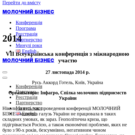
Перейти до вмісту
МОЛОЧНИЙ БІЗНЕС
Конференція
Програма
Реєстрація
2014
Партнерство
Минулі роки
English
VІІ Всеукраїнська конференція з міжнародною
участю
МОЛОЧНИЙ БІЗНЕС
27 листопада 2014 р.
Меню
навігації
Меню
Русь Аккорд Готель, Київ, Україна
навігації
Конференція
Програма
Організатори: Інфагро, Спілка молочних підприємств
Реєстрація
України
Партнерство
Минулі роки
Ніколи за весь час проведення конференції МОЛОЧНИЙ
English
БІЗНЕС молочна галузь України не працювала в таких
складних умовах, як зараз. Геополітична криза, що
підігрівається Росією, а також економічні проблеми, яких не
було з 90-х років, безсумнівно, негативним чином