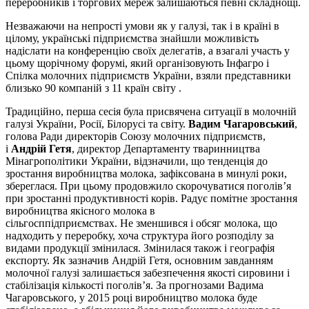
переробників і торгових мереж залишаються певні складнощі.
Незважаючи на непрості умови як у галузі, так і в країні в
цілому, українські підприємства знайшли можливість
надіслати на конференцію своїх делегатів, а взагалі участь у
цьому щорічному форумі, який організовують Інфагро і
Спілка молочних підприємств України, взяли представники
близько 90 компаній з 11 країн світу .
Традиційно, перша сесія була присвячена ситуації в молочній
галузі України, Росії, Білорусі та світу.
Вадим Чагаровський
,
голова Ради директорів Союзу молочних підприємств,
і
Андрій Гетя
, директор Департаменту тваринництва
Мінагрополітики України, відзначили, що тенденція до
зростання виробництва молока, зафіксована в минулі роки,
збереглася. При цьому продовжило скорочуватися поголів’я
при зростанні продуктивності корів. Радує помітне зростання
виробництва якісного молока в
сільгосппідприємствах. Не зменшився і обсяг молока, що
надходить у переробку, хоча структура його розподілу за
видами продукції змінилася. Змінилася також і географія
експорту. Як зазначив Андрій Гетя, основним завданням
молочної галузі залишається забезпечення якості сировини і
стабілізація кількості поголів’я. За прогнозами Вадима
Чагаровського, у 2015 році виробництво молока буде