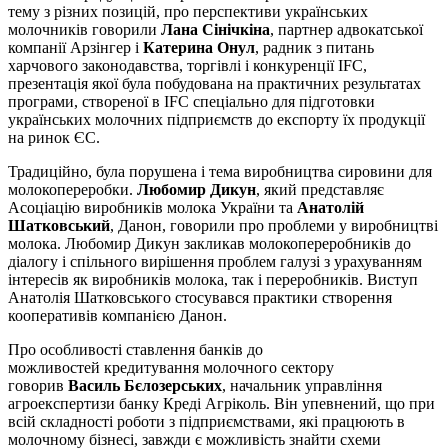
тему з різних позицій, про перспективи українських
молочників говорили
Лана Сінічкіна
, партнер адвокатської
компанії Арзінгер і
Катерина Онул
, радник з питань
харчового законодавства, торгівлі і конкуренції IFC,
презентація якої була побудована на практичних результатах
програми, створеної в IFC спеціально для підготовки
українських молочних підприємств до експорту їх продукції
на ринок ЄС.
Традиційно, була порушена і тема виробництва сировини для
молокопереробки.
Любомир Дикун
, який представляє
Асоціацію виробників молока України та
Анатолій
Шатковський
, Данон, говорили про проблеми у виробництві
молока. Любомир Дикун закликав молокопереробників до
діалогу і спільного вирішення проблем галузі з урахуванням
інтересів як виробників молока, так і переробників. Виступ
Анатолія Шатковського стосувався практики створення
кооперативів компанією Данон.
Про особливості ставлення банків до
можливостей кредитування молочного сектору
говорив
Василь Бєлозерських
, начальник управління
агроекспертизи банку Креді Агріколь. Він упевнений, що при
всій складності роботи з підприємствами, які працюють в
молочному бізнесі, завжди є можливість знайти схеми