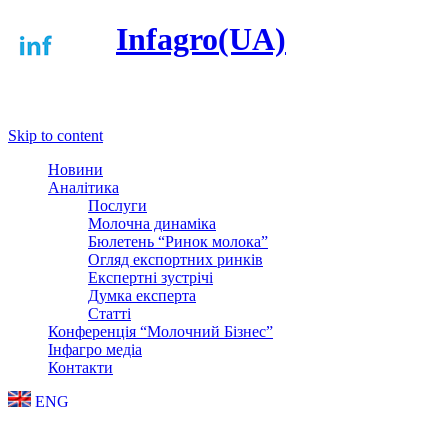
Infagro(UA)
Меню
Skip to content
Новини
Аналітика
Послуги
Молочна динаміка
Бюлетень “Ринок молока”
Огляд експортних ринків
Експертні зустрічі
Думка експерта
Статті
Конференція “Молочний Бізнес”
Інфагро медіа
Контакти
ENG