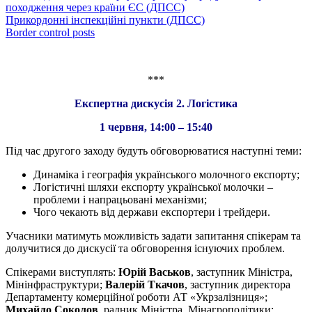
походження через країни ЄС (ДПСС)
Прикордонні інспекційні пункти (ДПСС)
Border control posts
***
Експертна дискусія 2. Логістика
1 червня, 14:00 – 15:40
Під час другого заходу будуть обговорюватися наступні теми:
Динаміка і географія українського молочного експорту;
Логістичні шляхи експорту української молочки –
проблеми і напрацьовані механізми;
Чого чекають від держави експортери і трейдери.
Учасники матимуть можливість задати запитання спікерам та
долучитися до дискусії та обговорення існуючих проблем.
Спікерами виступлять:
Юрій Васьков
, заступник Міністра,
Мінінфраструктури;
Валерій Ткачов
, заступник директора
Департаменту комерційної роботи АТ «Укрзалізниця»;
Михайло Соколов
, радник Міністра, Мінагрополітики;