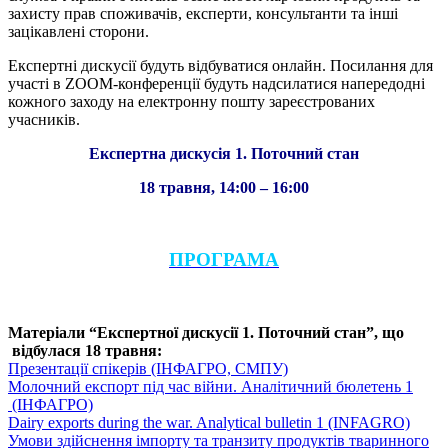
захисту прав споживачів, експерти, консультанти та інші
зацікавлені сторони.
Експертні дискусії будуть відбуватися онлайн. Посилання для
участі в
ZOOM
-конференції будуть надсилатися напередодні
кожного заходу на електронну пошту зареєстрованих
учасників.
Експертна дискусія 1. Поточний стан
18 травня, 14:00 – 16:00
ПРОГРАМА
Матеріали “Експертної дискусії 1. Поточний стан”, що
відбулася 18 травня:
Презентації спікерів (ІНФАГРО, СМПУ)
Молочний експорт під час війни. Аналітичний бюлетень 1
(ІНФАГРО)
Dairy exports during the war. Analytical bulletin 1 (INFAGRO)
Умови здійснення імпорту та транзиту продуктів тваринного