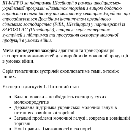
ІНФАГРО за підтримки Швейцарії в рамках швейцарсько-
української програми «Розвиток торгівлі з вищою доданою
вартістю в органічному та молочному секторах України», що
впроваджується Дослідним інститутом органічного
сільського господарства (
FiBL
, Швейцарія) у партнерстві із
SAFOSO AG
(Швейцарія), стартує серія експертних
зустрічей з підтримки та просування експорту молочної
продукції в умовах війни.
Мета проведення заходів:
адаптація та трансформація
експортних можливостей для виробників молочної продукції
в умовах війни.
Серія тематичних зустрічей охоплюватиме теми, з-поміж
інших:
Експертна дискусія 1. Поточний стан
Баланс молока – необхідність експорту сухих
молокопродуктів
Державна підтримка української молочної галузі в
питаннях зовнішньої торгівлі
Загальні проблеми молочної галузі і зокрема в зовнішній
торгівлі
Нові правила і можливості в експорті