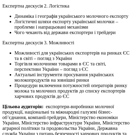
Експертна дискусія 2. Логістика
Динаміка і географія українського молочного експорту
Логістичні шляхи експорту української молочки –
проблеми і напрацьовані механізми
Чого чекають від держави експортери і трейдери
Експертна дискусія 3. Можливості
Можливості для українських експортерів на ринках ЄС
та в світі – погляд з України
Торгівля молочними товарами в ЄС та світі,
перспективи України – погляд з ЄС
Актуальні інструменти просування українських
молокопродуктів на зовнішні ринки
Процедури включення потужностей операторів ринку
молока та молочних продуктів до списку експортерів
харчових продуктів до ЄС
Цільова аудиторія:
експортери-виробники молочної
продукції, національні та міжнародні галузеві бізнес-
об’єднання, компанії-трейдери, Міністерство економіки
України, Міністерство інфраструктури України, Міністерство
аграрної політики та продовольства України, Державна
служба України з питань безпечності харчових продуктів та